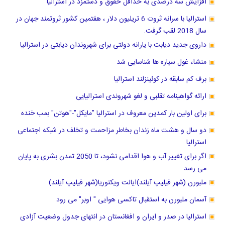
افزایش سه درصدی به حداقل حقوق و دستمزد در استرالیا
استرالیا با سرانه ثروت 6 تریلیون دلار ، هفتمین کشور ثروتمند جهان در
سال 2018 لقب گرفت.
داروی جدید دیابت با یارانه دولتی برای شهروندان دیابتی در استرالیا
منشاء غول سیاره ها شناسایی شد
برف کم سابقه در کوئینزلند استرالیا
ارائه گواهینامه تقلبی و لغو شهروندی استرالیایی
برای اولین بار کمدین معروف در استرالیا "مایکل"-"هوتن" بمب خنده
دو سال و هشت ماه زندان بخاطر مزاحمت و تخلف در شبکه اجتماعی
استرالیا
اگر برای تغییر آب و هوا اقدامی نشود، تا 2050 تمدن بشری به پایان
می رسد
ملبورن (شهر فیلیپ آیلند)ایالت ویکتوریا(شهر فیلیپ آیلند)
آسمان ملبورن به استقبال تاکسی هوایی " اوبر" می رود
استرالیا در صدر و ایران و افغانستان در انتهای جدول وضعیت آزادی