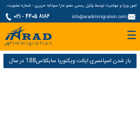
امور ویزا و مهاجرت توسط وکیل رسمی عضو مارا سودابه حریری - شماره عضویت مارا: 1687507
021 - 4405 8186
info@aradimmigration.com
☰
باز شدن اسپانسری ایالت ویکتوریا سابکلاس188 در سال
مالی 2021-2022