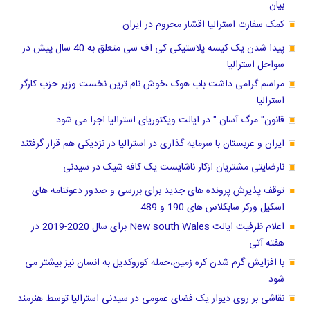
بیان
کمک سفارت استرالیا اقشار محروم در ایران
پیدا شدن یک کیسه پلاستیکی کی اف سی متعلق به 40 سال پیش در
سواحل استرالیا
مراسم گرامی داشت باب هوک ،خوش نام ترین نخست وزیر حزب کارگر
استرالیا
قانون" مرگ آسان " در ایالت ویکتوریای استرالیا اجرا می شود
ایران و عربستان با سرمایه گذاری در استرالیا در نزدیکی هم قرار گرفتند
نارضایتی مشتریان ازکار ناشایست یک کافه شیک در سیدنی
توقف پذیرش پرونده های جدید برای بررسی و صدور دعوتنامه های
اسکیل ورکر سابکلاس های 190 و 489
اعلام ظرفیت ایالت New south Wales برای سال 2020-2019 در
هفته آتی
با افزایش گرم شدن کره زمین،حمله کوروکدیل به انسان نیز بیشتر می
شود
نقاشی بر روی دیوار یک فضای عمومی در سیدنی استرالیا توسط هنرمند