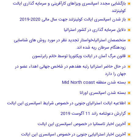
بازگشایی مجدد اسپانسری ویزاهای کارآفرینی و سرمایه گذاری ایالت
کوئینزلند
باز شدن اسپانسری ایالت کوئینزلند جهت سال مالی 2020-2019
دلایل سرمایه گذاری در کشور استرالیا
متخصصان استرالیا،خواستار تجدید نظر در مورد روش های شناسایی
زودهنگام سرطان ریه شده اند.
قانون مرگ آسان در ایالت ویکتوریا توسط خانم رابرتسون
در حال حاضر استرالیا رتبه هفدهم در شاخص جهانی اهداء عضو در
جهان را دارد
بسته شدن منطقه Mid North coast
بسته شدن اسپانسری اورانا
اطلاعیه ایالت استرالیای جنوبی در خصوص شرایط اسپانسری این ایالت
گزارش دعوتنامه راند 11 آگوست 2019
آخرین اخبار تاسمانیا در خصوص اسپانسری این ایالت
آخرین اخبار استرالیایی جنوبی در خصوص اسپانسری این ایالت