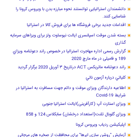
دانشمندان استرالیایی توانستند نحوه مبارزه بدن با ویروس کرونا را
شناسایی کنند.
اقدامات جدید برخی فروشگاه ها برای فروش کالا در استرالیا
بسته شدن موقت اسپانسری ایالت نیوساوت ولز برای ویزاهای سرمایه
گذاری
گزارش رسمی اداره مهاجرت استرالیا در خصوص راند دعوتنامه ويزاي
189 و فامیلی در ماه مارچ 2020
راند دعوتنامه ماتریکس ACT درتاریخ ٣ آوریل 2020 برگزار گرديد
كلياتي درباره آزمون ناتي
اطلاعیه دارندگان ویزای موقت و دائم جهت مسافرت به استرالیا در
شرایط Covid-19
ویزای استارت آپ (کارآفرینی)ایالت استرالیا جنوبی
ویزای گلوبال تلنت(استعداد درخشان) سابکلاس 124 و 858
اپلیکیشن ردیاب ویروس کرونا
آزمایش "روشن سازی ابرها" برای محافظت از صخره های مرجانی