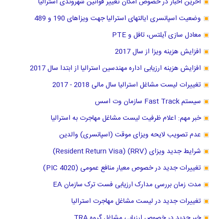
آخرین اخبار در خصوص امکان تغییر قوانین شهروندی استرالیا
وضعیت اسپانسری ایالتهای استرالیا جهت ویزاهای 190 و 489
معادل سازی آیلتس، تافل و PTE
افزایش هزینه ویزا از سال 2017
افزایش هزینه ارزیابی اداره مهندسین استرالیا از ابتدا سال 2017
تغییرات لیست مشاغل استرالیا سال مالی 2018 - 2017
سیستم Fast Track سازمان وت اسس
خبر مهم: اعلام ظرفیت لیست مشاغل مهاجرت به استرالیا
عدم تصویب لایحه ویزای موقت (اسپانسری) والدین
شرایط جدید ویزای (RRV) (Resident Return Visa)
تغییرات جدید در خصوص معیار منافع عمومی (PIC 4020)
مدت زمان بررسی مدارک ارزیابی فست ترک سازمان EA
تغییرات جدید در لیست مشاغل مهاجرت استرالیا
خبر جدید در خصوص ارزیابی مشاغل گروه TRA