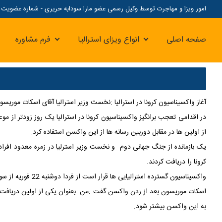
امور ویزا و مهاجرت توسط وکیل رسمی عضو مارا سودابه حریری - شماره عضویت مارا: 07
صفحه اصلی
انواع ویزای استرالیا
فرم مشاوره
آغاز واکسیناسیون کرونا در استرالیا :نخست وزیر استرالیا آقای اسکات موریسو
در اقدامی تعجب برانگیز واکسیناسیون کرونا در استرالیا یک روز زودتر از مو
از اولین ها در مقابل دوربین رسانه ها از این واکسن استفاده کرد.
یک بازمانده از جنگ جهانی دوم و نخست وزیر استرلیا در زمره معدود افر
کرونا را دریافت کردند.
واکسیناسیون گسترده استرالیایی ها قرار است از فردا دوشنبه 22 فوریه از سوی دولت به ترتیب اولویت اعلام شده آغاز شود.
اسکات موریسون بعد از زدن واکسن گفت :من بعنوان یکی از اولین دریافت کن
به این واکسن بیشتر شود.