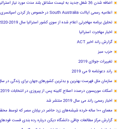
اضافه شدن 36 شغل جدید به لیست مشاغل بلند مدت مورد نیاز استرالیا از 11 مارچ 2019
اعلامیه رسمی ایاالت South Australia در خصوص باز کردن اسپانسری سه شغل جدید
تحلیل برنامه مهاجرتی اعلام شده از سوی کشور استرالیا سال 2019-2020
اخبار مهاجرت استرالیا
گزارش راند اخیر ACT
حزب سبز
تغییرات جولای 2019
راند دعوتنامه 9 می 2019
سازمان ملل فهرست بهترین و بدترین کشور‌های جهان برای زندگی در سال 2019 منتشر کر
اسکات موریسون درصدد اصلاح کابینه پس از پیروزی در انتخابات 2019
اخبار رسمی راند می سال 2019 منتشر شد
معمای ۱۰۰ ساله خرده شیشه‌های زرد حاضر در بیابان مصر که توسط محققان استرالیا حل شد
گزارش مرکز مطالعات چاقی دانشگاه دیکن درباره رده بندی فست فودهای ا