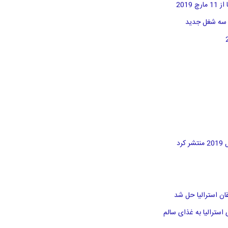
د
سترالیا به غذای سالم