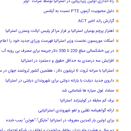
راه اندازی اولین زیردریایی در استرالیا توسط شرکت "اوبر"
دلیل محبوبیت آزمون PTE نسبت به آیلتس
گزارش راند اخیر ACT
اهتزاز پرچم بومیان استرالیا بر فراز مراکز پلیس ایالت وسترن استرالیا
اسکات موریسون نخست وزیر استرالیا فهرست وزرای جدید خود را اعلام 
در پی خشکسالی مبلغ 220 تا 550 دلار جریمه برای مصرف بی رویه آب در سیدنی استرالیا
افزایش سه درصدی به حداقل حقوق و دستمزد در استرالیا
استرالیا با سرانه ثروت 6 تریلیون دلار ، هفتمین کشور ثروتمند جهان در سال 2018 لقب گرفت.
داروی جدید دیابت با یارانه دولتی برای شهروندان دیابتی در استرالیا
منشاء غول سیاره ها شناسایی شد
برف کم سابقه در کوئینزلند استرالیا
ارائه گواهینامه تقلبی و لغو شهروندی استرالیایی
برای اولین بار کمدین معروف در استرالیا "مایکل"-"هوتن" بمب خنده
دو سال و هشت ماه زندان بخاطر مزاحمت و تخلف در شبکه اجتماعی استر