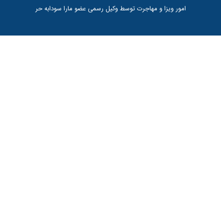
امور ویزا و مهاجرت توسط وکیل رسمی عضو مارا سودابه حر