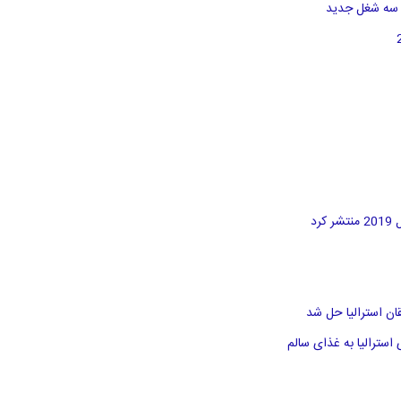
د
سترالیا به غذای سالم