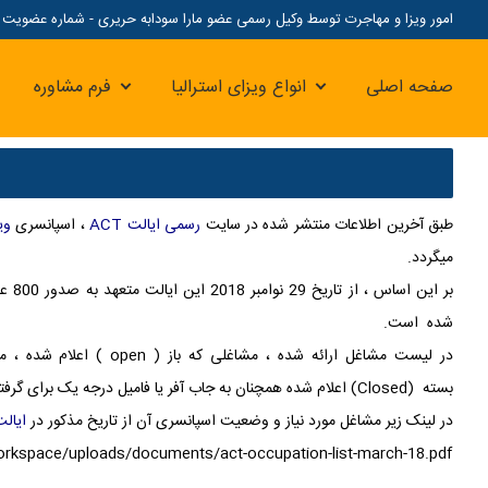
امور ویزا و مهاجرت توسط وکیل رسمی عضو مارا سودابه حریری - شماره عضویت مارا: 07
صفحه اصلی
انواع ویزای استرالیا
فرم مشاوره
طبق آخرین اطلاعات منتشر شده در سایت
رسمی ایالت
ACT
،
اسپانسری
ویز
میگردد
.
شده است
.
در لیست مشاغل ارائه شده ، مشاغلی که باز
( open )
اعلام شده ، م
بسته
(Closed)
اعلام شده همچنان به جاب آفر یا فامیل درجه یک برای گرفتن 
در لینک زیر مشاغل مورد نیاز و وضعیت اسپانسری آن از تاریخ مذکور در
ایالت
rkspace/uploads/documents/act-occupation-list-march-18.pdf