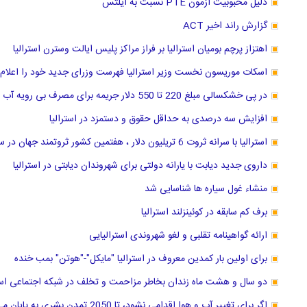
دلیل محبوبیت آزمون PTE نسبت به آیلتس
گزارش راند اخیر ACT
اهتزاز پرچم بومیان استرالیا بر فراز مراکز پلیس ایالت وسترن استرالیا
اسکات موریسون نخست وزیر استرالیا فهرست وزرای جدید خود را اعلام 
در پی خشکسالی مبلغ 220 تا 550 دلار جریمه برای مصرف بی رویه آب در سیدنی استرالیا
افزایش سه درصدی به حداقل حقوق و دستمزد در استرالیا
استرالیا با سرانه ثروت 6 تریلیون دلار ، هفتمین کشور ثروتمند جهان در سال 2018 لقب گرفت.
داروی جدید دیابت با یارانه دولتی برای شهروندان دیابتی در استرالیا
منشاء غول سیاره ها شناسایی شد
برف کم سابقه در کوئینزلند استرالیا
ارائه گواهینامه تقلبی و لغو شهروندی استرالیایی
برای اولین بار کمدین معروف در استرالیا "مایکل"-"هوتن" بمب خنده
دو سال و هشت ماه زندان بخاطر مزاحمت و تخلف در شبکه اجتماعی استر
اگر برای تغییر آب و هوا اقدامی نشود، تا 2050 تمدن بشری به پایان می رسد