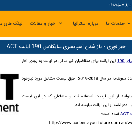
16875
خدمات ما
درباره استرالیا
اخبار و مقالات
لینک های مر
خبر فوری - باز شدن اسپانسری سابکلاس 190 ایالت ACT
ای 190
این ایالت برای متقاضیان غیر ساکن در ایالت به زودی آغار
بر این اساس ، از تاریخ 29 نوامبر 2018 این ایالت متعهد به صدور 800 عدد دعوتنامه در سال 2018-2019 طبق لیست مشاغل مورد نیازخود
یتوانند از این فرصت استفاده کنند و مشاغلی که در این لیست
دعوتنامه از این ایالت نیازمند اند
.
ACT
آمده است
:
http://www.canberrayourfuture.com.au/wo