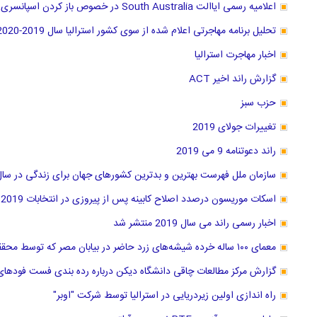
اعلامیه رسمی ایاالت South Australia در خصوص باز کردن اسپانسری سه شغل جدید
تحلیل برنامه مهاجرتی اعلام شده از سوی کشور استرالیا سال 2019-2020
اخبار مهاجرت استرالیا
گزارش راند اخیر ACT
حزب سبز
تغییرات جولای 2019
راند دعوتنامه 9 می 2019
سازمان ملل فهرست بهترین و بدترین کشور‌های جهان برای زندگی در سال 2019 منتشر کر
اسکات موریسون درصدد اصلاح کابینه پس از پیروزی در انتخابات 2019
اخبار رسمی راند می سال 2019 منتشر شد
معمای ۱۰۰ ساله خرده شیشه‌های زرد حاضر در بیابان مصر که توسط محققان استرالیا حل شد
گزارش مرکز مطالعات چاقی دانشگاه دیکن درباره رده بندی فست فودهای ا
راه اندازی اولین زیردریایی در استرالیا توسط شرکت "اوبر"