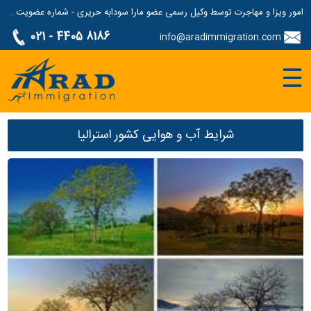
امور ویزا و مهاجرت توسط وکیل رسمی عضو مارا سودابه حریری - شماره عضویت مارا: 1687507
021 - 4405 8186
info@aradimmigration.com
☰
شرایط آب و هوایی کشور استرالیا