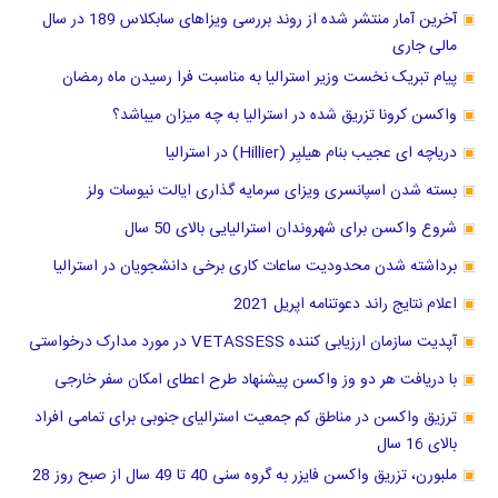
آخرین آمار منتشر شده از روند بررسی ویزاهای سابکلاس 189 در سال
مالی جاری
پیام تبریک نخست وزیر استرالیا به مناسبت فرا رسیدن ماه رمضان
واکسن کرونا تزریق شده در استرالیا به چه میزان میباشد؟
دریاچه ا‌ی عجیب بنام هیلیِر (Hillier) در استرالیا
بسته شدن اسپانسری ویزای سرمایه گذاری ایالت نیوسات ولز
شروع واکسن برای شهروندان استرالیایی بالای 50 سال
برداشته شدن محدودیت ساعات کاری برخی دانشجویان در استرالیا
اعلام نتایج راند دعوتنامه اپریل 2021
آپدیت سازمان ارزیابی کننده VETASSESS در مورد مدارک درخواستی
با دریافت هر دو وز واکسن پیشنهاد طرح اعطای امکان سفر خارجی
ترزیق واکسن در مناطق کم جمعیت استرالیای جنوبی برای تمامی افراد
بالای 16 سال
ملبورن، تزریق واکسن فایزر به گروه سنی 40 تا 49 سال از صبح روز 28