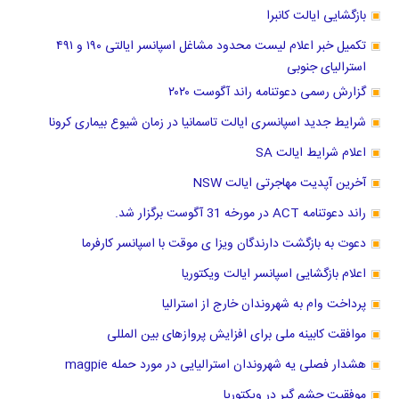
بازگشایی ایالت کانبرا
تکمیل خبر اعلام لیست محدود مشاغل اسپانسر ایالتی ۱۹۰ و ۴۹۱
استرالیای جنوبی
گزارش رسمی دعوتنامه راند آگوست ۲۰۲۰
شرایط جدید اسپانسری ایالت تاسمانیا در زمان شیوع بیماری کرونا
اعلام شرایط ایالت SA
آخرین آپدیت مهاجرتی ایالت NSW
راند دعوتنامه ACT در مورخه 31 آگوست برگزار شد.
دعوت به بازگشت دارندگان ویزا ی موقت با اسپانسر کارفرما
اعلام بازگشایی اسپانسر ایالت ویکتوریا
پرداخت وام به شهروندان خارج از استرالیا
موافقت کابینه ملی برای افزایش پروازهای بین المللی
هشدار فصلی یه شهروندان استرالیایی در مورد حمله magpie
موفقیت چشم گیر در ویکتوریا