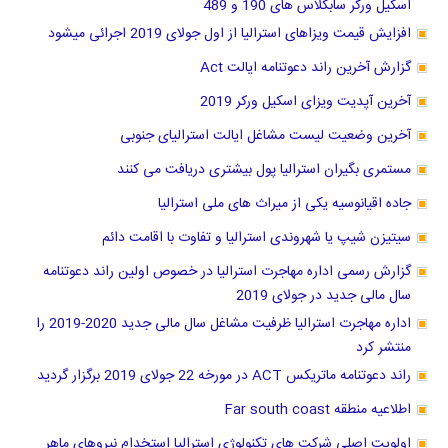
اسکیل ورکر سابکلاس های 190 و 489
افزایش قیمت ویزاهای استرالیا از اول جولای 2019 اجرائی میشود
گزارش آخرین راند دعوتنامه ایالت Act
آخرین آپدیت ویزای اسکیل ورکر 2019
آخرین وضعیت لیست مشاغل ایالت استرالیای جنوبی
مستمری بگیران استرالیا پول بیشتری دریافت می کنند
جاده اقیانوسیه یکی از میراث های ملی استرالیا
سیتیزن شیپ یا شهروندی استرالیا و تفاوت با اقامت دائم
گزارش رسمی اداره مهاجرت استرالیا در خصوص اولین راند دعوتنامه
سال مالی جدید در جولای 2019
اداره مهاجرت استرالیا ظرفیت مشاغل سال مالی جدید 2020-2019 را
منتشر کرد
راند دعوتنامه ماتریکس ACT در مورخه 22 جولای 2019 برگزار گردید
اطلاعیه منطقه Far south coast
اولویت اصلی شرکت های تکنولوژی استرالیا استخدام نیروهای ماهر