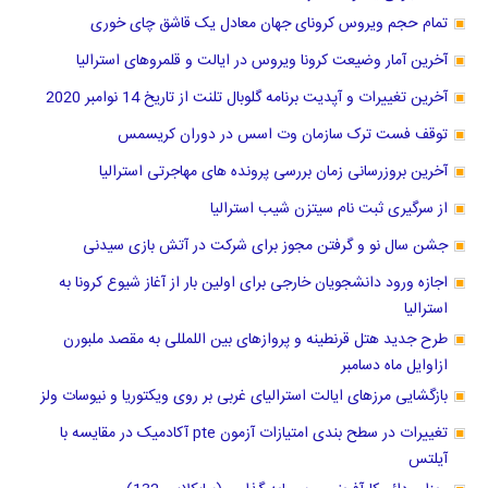
تمام حجم ویروس کرونای جهان معادل یک قاشق چای خوری
آخرین آمار وضیعت کرونا ویروس در ایالت و قلمروهای استرالیا
آخرین تغییرات و آپدیت برنامه گلوبال تلنت از تاریخ 14 نوامبر 2020
توقف فست ترک سازمان وت اسس در دوران کریسمس
آخرین بروزرسانی زمان بررسی پرونده های مهاجرتی استرالیا
از سرگیری ثبت نام سیتزن شیب استرالیا
جشن سال نو و ‌گرفتن مجوز برای شرکت در آتش بازی سیدنی
اجازه ورود دانشجویان خارجی برای اولین بار از آغاز شیوع کرونا به
استرالیا
طرح جدید هتل قرنطینه و پروازهای بین اللمللی به مقصد ملبورن
ازاوایل ماه دسامبر
بازگشایی مرزهای ایالت استرالیای غربی بر روی ویکتوریا و نیوسات ولز
تغییرات در سطح بندی امتیازات آزمون pte آکادمیک در مقایسه با
آیلتس