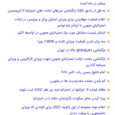
بیشتر در ماه آینده
به نقل از رادیو SBC بازگشایی مرزهای ایالت های استرالیا تا کریسمس
اعلام ظرفیت مهاجرتی برای ویزای اسکیل ورکر و بیزنیس در ایالت
استرالیای جنوبی تا اواخر ماه نوامبر
انتشار لیست مشاغل مورد نیاز استرالیای جنوبی در اواسط اکتبر
سه برابر شدن ظرفیت ویزای تلنت و 15000 ویزا
بازگشایی دفترvfs global در تهران
بازگشایی مجدد ایالت استرالیای جنوبی جهت ویزای کارآفرینی و ویزای
سرمایه گذاری
اعام نتایج رسمی راند اکتبر ۲۰۲۰
کم شدن مجدد محدودیت ها در ملبورن
مقاله شماره 3- شرکتها در استرالیا باید زیر نظر ASIC ثبت شوند
پیدا کردن محل سکونت (آپارتمان، خانه ) در استرالیا
اعلام مواد ممنوعه از اول ژانویه 2021 برای افرادی که ویزای
دانشجویی یا موقت دارند