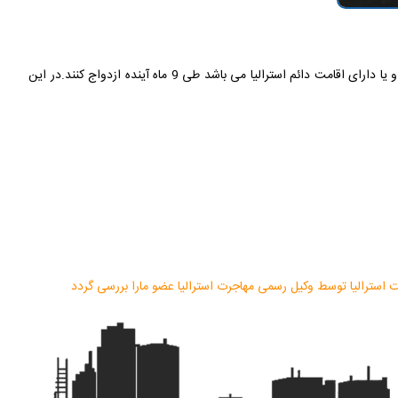
ویزای نامزدی یک ویزای موقت 9 ماهه است و مخصوص متقاضیانی است که قصد دارند وارد استرالیا شده و با نامزد خود که شهروند استرالیا یا نیوزیلند بوده و یا دارای اقامت دائم استرالیا می باشد طی 9 ماه آینده ازدواج کنند.در این
مت استرالیا توسط وکیل رسمی مهاجرت استرالیا عضو مارا بررسی گردد