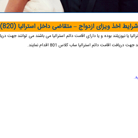
شرایط اخذ ویزای ازدواج
–
متقاضی داخل استرالیا
(820)
ت اقامت دائم استرالیا ساب کلاس 801 اقدام نمایند
.
.