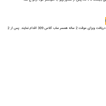
متقاضیانی که خارج از استرالیا زندگی میکنند و همسر و یا پارتنر آنها شهروند استرالیا یا نیوزیلند بوده و یا دارای اقامت دائم استرالیا می باشند می توانند جهت دریافت ویزای موقت 2 ساله همسر ساب کلاس 309 اقدام نمایند. پس از 2