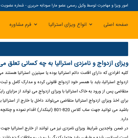
امور ویزا و مهاجرت توسط وکیل رسمی عضو مارا سودابه حریری - شماره عضویت مارا: 07
صفحه اصلی
انواع ویزای استرالیا
فرم مشاوره
ویزای ازدواج و نامزدی استرالیا به چه کسانی تعلق می
کلیه افرادی که دارای اقامت دائم استرالیا بوده یا سیتیزن استرالیا هست
ازدواج استرالیا، باید با همسر خود ازدواج قانونی کرده و مدارک کامل و ث
متقاضی پس از ورود به خاک استرالیا با ویزای ازدواج می تواند از مزایای را
برای اخذ ویزای ازدواج استرالیا متقاضی می‌تواند داخل یا خارج از استرالیا
دارد.
است اسپانسر شده و طرفین باید حتما یکدیگر را رو در رو ملاقات کرده باشند و قصد ازدواج واقعی در 