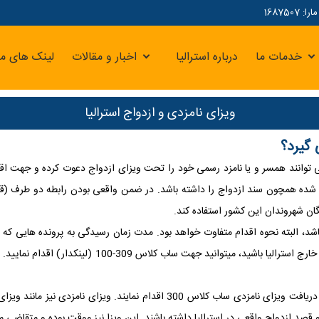
16875
خدمات ما
درباره استرالیا
اخبار و مقالات
لینک های مر
ویزای نامزدی و ازدواج استرالیا
 گیرد؟
ند می توانند همسر و یا نامزد رسمی خود را تحت ویزای ازدواج دعوت کرده و جهت 
بت شده همچون سند ازدواج را داشته باشد. در ضمن واقعی بودن رابطه دو طرف (قبل 
یگان شهروندان این کشور استفاده کند
.
 باشد، البته نحوه اقدام متفاوت خواهد بود. مدت زمان رسیدگی به پرونده هایی که ا
باشید می توانید جهت ساب کلاس 820-801 (لینکدار) اقدام
در ضمن واجدین شرایط ویزای نامزدی نیز می توانند از خارج استرالیا جهت دریافت و
استرالیا داشته باشند. این ویزا نیز موقت بوده و متقاضی می بایست تا 9 ماه پس از صدور ویزا با اسپانسر 