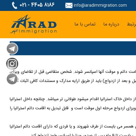
021 - 4405 8186
info@aradimmigration.com
تبط
درباره ما
تماس با ما
اقامت دائم و موقت آنها اسپانسر شوند. شخص متقاضی قبل از تقاضای ویزای
و بعد از ازدواج) باید از طریق ارایه مدارک و مستندات کافی اثبات گردد.
ز داخل خاک استرالیا اقدام میشود طولانی تر میباشد. چنانچه داخل استرالیا
 نموده و چنانچه خارج استرالیا باشید، میتوانید جهت ساب کلاس 309-100 (لینکدار) اقدام نمایید. ویزای ازدواج مرحله اول موقت است و قابل تبدیل به اقامت دائم استرالیا را
یزای نامزدی ساب کلاس 300 اقدام نمایند. ویزای نامزدی نیز مانند ویزای همسر می بایست از طرف شهروند و یا فردی که دارای اقامت دائم استرالیا
خود ازدواج کند.