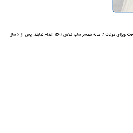
متقاضیانی که داخل استرالیا زندگی میکنند و همسر و یا پارتنر آنها شهروند استرالیا یا نیوزیلند بوده و یا دارای اقامت دائم استرالیا می باشند می توانند جهت دریافت ویزای موقت 2 ساله همسر ساب کلاس 820 اقدام نمایند. پس از 2 سال