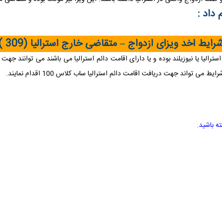
داد :
رایط اخد ویزای ازدواج
–
متقاضی خارج استرالیا
(309 )
اند جهت دریافت اقامت دائم استرالیا ساب کلاس 100 اقدام نمایند
.
.