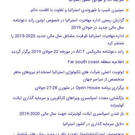
شرایط آب و هوایی کشور استرالیا
سیتیزن شیپ یا شهروندی استرالیا و تفاوت با اقامت دائم
گزارش رسمی اداره مهاجرت استرالیا در خصوص اولین راند دعوتنامه
سال مالی جدید در جولای 2019
اداره مهاجرت استرالیا ظرفیت مشاغل سال مالی جدید 2020-2019 را
منتشر کرد
راند دعوتنامه ماتریکس ACT در مورخه 22 جولای 2019 برگزار گردید
اطلاعیه منطقه Far south coast
اولویت اصلی شرکت های تکنولوژی استرالیا استخدام نیروهای ماهر
متخصص از سراسر جهان
برگزاری برنامه Open House در ملبورن 28-27 جولای
بازگشایی مجدد اسپانسری ویزاهای کارآفرینی و سرمایه گذاری ایالت
کوئینزلند
باز شدن اسپانسری ایالت کوئینزلند جهت سال مالی 2020-2019
دلایل سرمایه گذاری در کشور استرالیا
متخصصان استرالیا،خواستار تجدید نظر در مورد روش های شناسایی