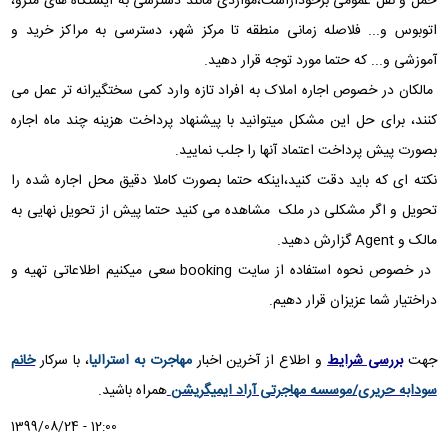
حمل و نقل عمومی برخوداراست،مواردی مانند دسترسی به ایستگاه های مترو،
اتوبوس و... فلاصله زمانی منطقه تا مرکز شهر، دسترسی به مراکز خرید و
آموزشی و... که حتما مورد توجه قرار دهید.
مالکان در خصوص اجاره املاک به افراد تازه وارد کمی سختگیرانه تر عمل می
کنند، برای حل این مشکل میتوانید با پیشنهاد پرداخت هزینه چند ماه اجاره
بصورت پیش پرداخت اعتماد آنها را جلب نمایید.
نکته ای که باید دقت کنید،اینکه حتما بصورت کاملا دقیق محل اجاره شده را
تحویل و اگر مشکلی در ملک مشاهده می کنید حتما پیش از تحویل نهایی به
مالک و Agent گزارش دهید.
در خصوص نحوه استفاده از سایت booking سعی میکنیم اطلاعاتی تهیه و
دراختیار شما عزیزان قرار دهیم.
جهت
بررسی شرایط
و اطلاع از آخرین اخبار
مهاجرت به استرالیا
، با سرکار
خانم
سودابه حریری/موسسه مهاجرتی آراد ایمیگریشن
همراه باشید
.
1399/08/24 - 12:00