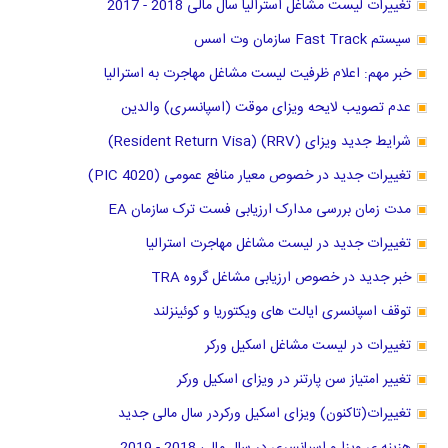
تغییرات لیست مشاغل استرالیا سال مالی 2018 - 2017
سیستم Fast Track سازمان وت اسس
خبر مهم: اعلام ظرفیت لیست مشاغل مهاجرت به استرالیا
عدم تصویب لایحه ویزای موقت (اسپانسری) والدین
شرایط جدید ویزای (RRV) (Resident Return Visa)
تغییرات جدید در خصوص معیار منافع عمومی (PIC 4020)
مدت زمان بررسی مدارک ارزیابی فست ترک سازمان EA
تغییرات جدید در لیست مشاغل مهاجرت استرالیا
خبر جدید در خصوص ارزیابی مشاغل گروه TRA
توقف اسپانسری ایالت های ویکتوریا و کوئینزلند
تغییرات در لیست مشاغل اسکیل ورکر
تغییر امتیاز سن پارتنر در ویزای اسکیل ورکر
تغییرات(تاکنون) ویزای اسکیل ورکردر سال مالی جدید