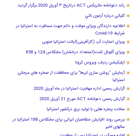
راند دعوتنامه ماتریکس ACT درتاریخ ٣ آوریل 2020 برگزار گرديد
كلياتي درباره آزمون ناتي
اطلاعیه دارندگان ویزای موقت و دائم جهت مسافرت به استرالیا در
شرایط Covid-19
ویزای استارت آپ (کارآفرینی)ایالت استرالیا جنوبی
ویزای گلوبال تلنت(استعداد درخشان) سابکلاس 124 و 858
اپلیکیشن ردیاب ویروس کرونا
آزمایش "روشن سازی ابرها" برای محافظت از صخره های مرجانی
استرالیا
گزارش رسمی اداره مهاجرت استرالیا در ماه آوریل 2020
گزارش رسمی دعوتنامه ACT مورخ 21 آوریل 2020
ساخت پنجره هایی با تولید برق درکشور استرالیا
بررسی روند افزایش متقاضیان ایرانی برای سابکلاس 188 استرالیا در
سالهای اخیر
اجاره مسکن در استرالیا پس از مهاجرت