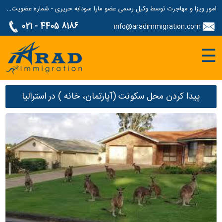
امور ویزا و مهاجرت توسط وکیل رسمی عضو مارا سودابه حریری - شماره عضویت مارا: 1687507
021 - 4405 8186
info@aradimmigration.com
☰
پیدا کردن محل سکونت (آپارتمان، خانه ) در استرالیا