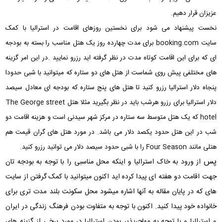
عزیزان قرار دهیم.
نخست پیشنهاد می شود برای نخستین روزهای اقامت در استرالیا با کمک
سایت booking.com برای مدت چهارده روز یک هتل مناسب را بسته به بودجه
ای که برای این اقامت کوتاه مدت در نظر گرفته اید رزرو نمایید .در این امر گزینه
های مختلفی پیش روی شماست از هتل های دو ستاره که میتوانید با شبی حدودا
پنجاه دلار استرالیا رزرو کنید تا هتل های پنج ستاره که بودجه ای معادل سیصد
دلار استرالیا برای رزرو هرشب باید در نظر بگیرید مثلا هتل The George street
hotel که یک هتل متوسط سه ستاره در مرکز شهر سیدنی است و هزینه اقامت دو
شب در این هتل حدود یکصد دلار می باشد. در مورد هتل های گران قیمت هم
هتلی مانند Four Season را با شبی حدود سیصد دلار می توانید رزرو کنید.
پس
از ورود به خاک استرالیا و اینکه محل مناسبی را با توجه به بودجه تان
جهت اقامت دو هفته ای پیدا کرده اید اکنون میتوانید با کمک گرفتن از سایت
های که در پایان مقاله به آنها اشاره میشود محل سکونت بلند مدت تری برای
خانواده خود پیدا کنید. اکنون با توجه به متفاوت بودن فرهنگ زندگی در ایران
و استرالیا و با توجه به مهاجرپذیر بودن استرالیا در مورد برخی از گزینه های