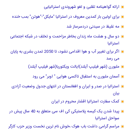
ارائه گواهینامه تقلبی و لغو شهروندی استرالیایی
برای اولین بار کمدین معروف در استرالیا "مایکل"-"هوتن" بمب خنده
مه غلیظ در سیدنی دردسرساز شد
دو سال و هشت ماه زندان بخاطر مزاحمت و تخلف در شبکه اجتماعی
استرالیا
اگر برای تغییر آب و هوا اقدامی نشود، تا 2050 تمدن بشری به پایان
می رسد
ملبورن (شهر فیلیپ آیلند)ایالت ویکتوریا(شهر فیلیپ آیلند)
آسمان ملبورن به استقبال تاکسی هوایی " اوبر" می رود
استرالیا در صدر و ایران و افغانستان در انتهای جدول وضعیت آزادی
بیان
کمک سفارت استرالیا اقشار محروم در ایران
پیدا شدن یک کیسه پلاستیکی کی اف سی متعلق به 40 سال پیش در
سواحل استرالیا
مراسم گرامی داشت باب هوک ،خوش نام ترین نخست وزیر حزب کارگر