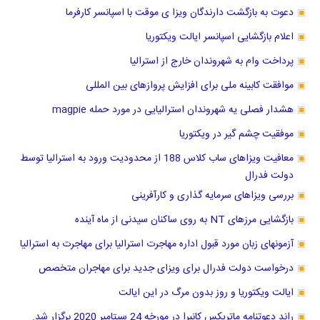
دعوت به بازگشت دارندگان ویزا ی موقت با اسپانسر کارفرما
اعلام بازگشایی اسپانسر ایالت ویکتوریا
پرداخت وام به شهروندان خارج از استرالیا
موافقت کابینه ملی برای افزایش پروازهای بین المللی
هشدار فصلی یه شهروندان استرالیایی در مورد حمله magpie
موفقیت چشم گیر در ویکتوریا
معافیت ویزاهای ساب کلاس 188 از محدودیت ورود به استرالیا توسط
دولت فدرال
بررسی ویزاهای سرمایه گذاری و کارآفرینی
بازگشایی مرزهای NT به روی ساکنان سیدنی از ماه آینده
آزمونهای زبان مورد قبول اداره مهاجرت استرالیا برای مهاجرت به استرالیا
درخواست دولت فدرال برای ویزای جدید برای مهاجران متخصص
ایالت ویکتوریا و روز بدون مرگ در این ایالت
راند دعوتنامه ماتریکس کانبرا در مورخه 24 سپتامبر 2020 برگزار شد.