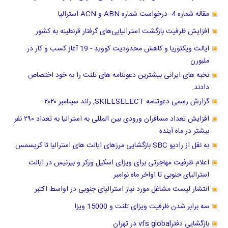
مقاله شماره 4- درخواست شماره ABN و ACN استرالیا
افزایش ظرفیت بازگشت استرالیایی‌های گرفتار قرنطینه به کشور
ایالت ویکتوریا و کاهش محدودیت کووید - 19 آغاز کسب و کار در
ملبورن
نخبه های ایرانی بیشترین دعوتنامه های تلنت را به خود اختصاص
دادند.
گزارش رسمی دعوتنامه SKILLSELECT, راند سپتامبر ۲۰۲۰
افزایش تعداد مسافران ورودی بین المللی به استرالیا به تعداد ۲۹۰ نفر
بیشتر در ماه آینده
به نقل از رادیو SBC بازگشایی مرزهای ایالت های استرالیا تا کریسمس
اعلام ظرفیت مهاجرتی برای ویزای اسکیل ورکر و بیزنیس در ایالت
استرالیای جنوبی تا اواخر ماه نوامبر
انتشار لیست مشاغل مورد نیاز استرالیای جنوبی در اواسط اکتبر
سه برابر شدن ظرفیت ویزای تلنت و 15000 ویزا
بازگشایی دفترvfs global در تهران