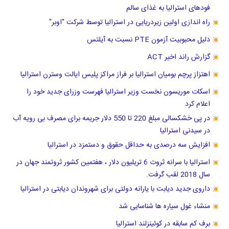
فودهای استرالیا به غذای سالم
راه اندازی اولین زیردریایی در استرالیا توسط شرکت "اوبر"
دلیل محبوبیت آزمون PTE نسبت به آیلتس
گزارش راند اخیر ACT
اهتزاز پرچم بومیان استرالیا بر فراز مراکز پلیس ایالت وسترن استرالیا
اسکات موریسون نخست وزیر استرالیا فهرست وزرای جدید خود را
اعلام کرد
در پی خشکسالی مبلغ 220 تا 550 دلار جریمه برای مصرف بی رویه آب
در سیدنی استرالیا
افزایش سه درصدی به حداقل حقوق و دستمزد در استرالیا
استرالیا با سرانه ثروت 6 تریلیون دلار ، هفتمین کشور ثروتمند جهان در
سال 2018 لقب گرفت.
داروی جدید دیابت با یارانه دولتی برای شهروندان دیابتی در استرالیا
منشاء غول سیاره ها شناسایی شد
برف کم سابقه در کوئینزلند استرالیا