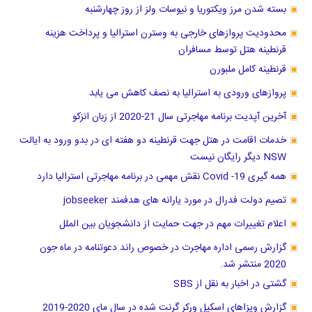
بسته شدن مرز ویکتوریا و نیوسات ولز از روز چهارشنبه
محدودیت پروازهای خارجی به وسترن استرالیا و پرداخت هزینه
قرنطینه هتل توسط مسافران
قرنطینه کامل ملبورن
پروازهای ورودی به استرالیا به نصف کاهش می یابد
آخرین آپدیت برنامه مهاجرتی سال 21-2020 از زبان انزکو
خدمات اقامت در هتل جهت قرنطینه دو هفته ای در بدو ورود به ایالت
NSW دیگر رایگان نیست
همه گیری Covid -19 نقش مهمی در برنامه مهاجرتی استرالیا دارد
تصیم دولت فدرال در مورد یارانه های هدفمند jobseeker
اعلام تغییرات مهم در جهت حمایت از دانشجویان بین الملل
گزارش رسمی اداره مهاجرت در خصوص راند دعوتنامه در ماه جون
2020 منتشر شد.
گشتی در اخبار به نقل از SBS
گزارش ویزاهای اسکیل ورکر گرنت شده در سال مای 2020-2019