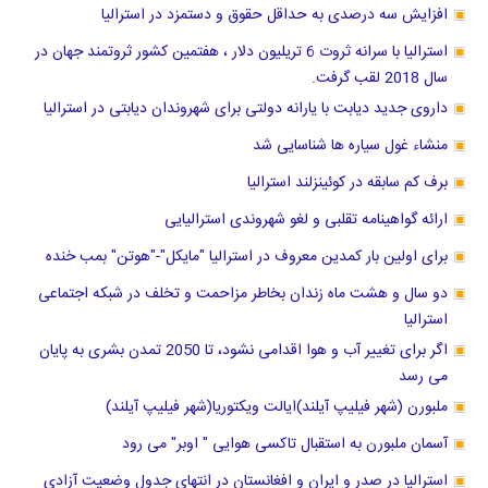
افزایش سه درصدی به حداقل حقوق و دستمزد در استرالیا
استرالیا با سرانه ثروت 6 تریلیون دلار ، هفتمین کشور ثروتمند جهان در
سال 2018 لقب گرفت.
داروی جدید دیابت با یارانه دولتی برای شهروندان دیابتی در استرالیا
منشاء غول سیاره ها شناسایی شد
برف کم سابقه در کوئینزلند استرالیا
ارائه گواهینامه تقلبی و لغو شهروندی استرالیایی
برای اولین بار کمدین معروف در استرالیا "مایکل"-"هوتن" بمب خنده
دو سال و هشت ماه زندان بخاطر مزاحمت و تخلف در شبکه اجتماعی
استرالیا
اگر برای تغییر آب و هوا اقدامی نشود، تا 2050 تمدن بشری به پایان
می رسد
ملبورن (شهر فیلیپ آیلند)ایالت ویکتوریا(شهر فیلیپ آیلند)
آسمان ملبورن به استقبال تاکسی هوایی " اوبر" می رود
استرالیا در صدر و ایران و افغانستان در انتهای جدول وضعیت آزادی