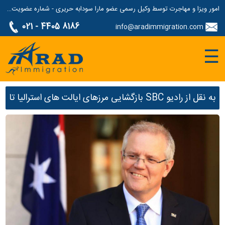
امور ویزا و مهاجرت توسط وکیل رسمی عضو مارا سودابه حریری - شماره عضویت مارا: 1687507
021 - 4405 8186
info@aradimmigration.com
☰
به نقل از رادیو SBC بازگشایی مرزهای ایالت های استرالیا تا
کریسمس