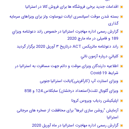
اقدامات جدید برخی فروشگاه ها برای فروش کالا در استرالیا
بسته شدن موقت اسپانسری ایالت نیوساوت ولز برای ویزاهای سرمایه
گذاری
گزارش رسمی اداره مهاجرت استرالیا در خصوص راند دعوتنامه ويزاي
189 و فامیلی در ماه مارچ 2020
راند دعوتنامه ماتریکس ACT درتاریخ ٣ آوریل 2020 برگزار گرديد
كلياتي درباره آزمون ناتي
اطلاعیه دارندگان ویزای موقت و دائم جهت مسافرت به استرالیا در
شرایط Covid-19
ویزای استارت آپ (کارآفرینی)ایالت استرالیا جنوبی
ویزای گلوبال تلنت(استعداد درخشان) سابکلاس 124 و 858
اپلیکیشن ردیاب ویروس کرونا
آزمایش "روشن سازی ابرها" برای محافظت از صخره های مرجانی
استرالیا
گزارش رسمی اداره مهاجرت استرالیا در ماه آوریل 2020