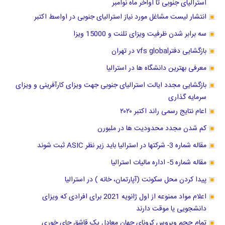
استرالیای جنوبی تا اواخر ماه نوامبر
انتشار لیست مشاغل مورد نیاز استرالیای جنوبی در اواسط اکتبر
سه برابر شدن ظرفیت ویزای تلنت و 15000 ویزا
بازگشایی دفترvfs global در تهران
معرفی بهترین دانشگاه ها در استرالیا
بازگشایی مجدد ایالت استرالیای جنوبی جهت ویزای کارآفرینی و ویزای
سرمایه گذاری
اعام نتایج رسمی راند اکتبر ۲۰۲۰
کم شدن مجدد محدودیت ها در ملبورن
مقاله شماره 3- شرکتها در استرالیا باید زیر نظر ASIC ثبت شوند
مقاله شماره 5- اداره مالیات استرالیا
پیدا کردن محل سکونت (آپارتمان، خانه ) در استرالیا
اعلام مواد ممنوعه از اول ژانویه 2021 برای افرادی که ویزای
دانشجویی یا موقت دارند
تمام حجم ویروس کرونای جهان معادل یک قاشق چای خوری