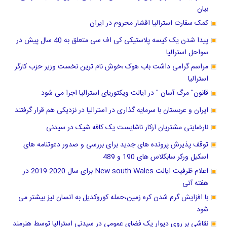
بیان
کمک سفارت استرالیا اقشار محروم در ایران
پیدا شدن یک کیسه پلاستیکی کی اف سی متعلق به 40 سال پیش در
سواحل استرالیا
مراسم گرامی داشت باب هوک ،خوش نام ترین نخست وزیر حزب کارگر
استرالیا
قانون" مرگ آسان " در ایالت ویکتوریای استرالیا اجرا می شود
ایران و عربستان با سرمایه گذاری در استرالیا در نزدیکی هم قرار گرفتند
نارضایتی مشتریان ازکار ناشایست یک کافه شیک در سیدنی
توقف پذیرش پرونده های جدید برای بررسی و صدور دعوتنامه های
اسکیل ورکر سابکلاس های 190 و 489
اعلام ظرفیت ایالت New south Wales برای سال 2020-2019 در
هفته آتی
با افزایش گرم شدن کره زمین،حمله کوروکدیل به انسان نیز بیشتر می
شود
نقاشی بر روی دیوار یک فضای عمومی در سیدنی استرالیا توسط هنرمند