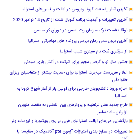
آخرین آمار وضیعت کرونا ویروس در ایالت و قلمروهای استرالیا
آخرین تغییرات و آپدیت برنامه گلوبال تلنت از تاریخ 14 نوامبر 2020
توقف فست ترک سازمان وت اسس در دوران کریسمس
آخرین بروزرسانی زمان بررسی پرونده های مهاجرتی استرالیا
از سرگیری ثبت نام سیتزن شیب استرالیا
جشن سال نو و ‌گرفتن مجوز برای شرکت در آتش بازی سیدنی
اعلام سرپرست مهاجرت استرالیا برای حمایت بیشتر از متقاضیان ویزای
خانوادگی
اجازه ورود دانشجویان خارجی برای اولین بار از آغاز شیوع کرونا به
استرالیا
طرح جدید هتل قرنطینه و پروازهای بین اللمللی به مقصد ملبورن
ازاوایل ماه دسامبر
بازگشایی مرزهای ایالت استرالیای غربی بر روی ویکتوریا و نیوسات ولز
تغییرات در سطح بندی امتیازات آزمون pte آکادمیک در مقایسه با
آیلتس