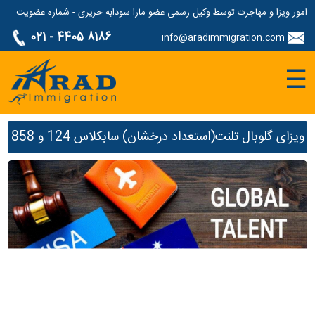
امور ویزا و مهاجرت توسط وکیل رسمی عضو مارا سودابه حریری - شماره عضویت مارا: 1687507
021 - 4405 8186
info@aradimmigration.com
☰
ویزای گلوبال تلنت(استعداد درخشان) سابکلاس 124 و 858