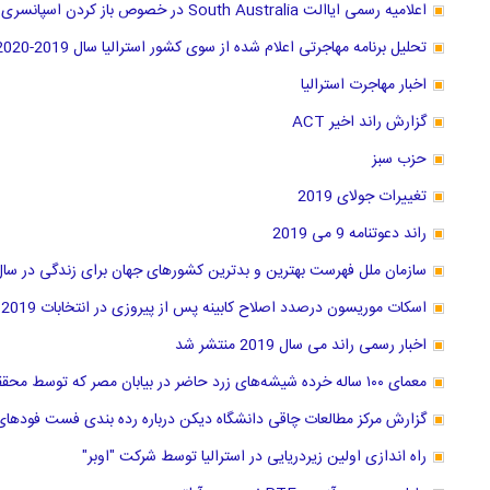
اعلامیه رسمی ایاالت South Australia در خصوص باز کردن اسپانسری سه شغل جدید
تحلیل برنامه مهاجرتی اعلام شده از سوی کشور استرالیا سال 2019-2020
اخبار مهاجرت استرالیا
گزارش راند اخیر ACT
حزب سبز
تغییرات جولای 2019
راند دعوتنامه 9 می 2019
سازمان ملل فهرست بهترین و بدترین کشور‌های جهان برای زندگی در سال 2019 منتشر کر
اسکات موریسون درصدد اصلاح کابینه پس از پیروزی در انتخابات 2019
اخبار رسمی راند می سال 2019 منتشر شد
معمای ۱۰۰ ساله خرده شیشه‌های زرد حاضر در بیابان مصر که توسط محققان استرالیا حل شد
گزارش مرکز مطالعات چاقی دانشگاه دیکن درباره رده بندی فست فودهای ا
راه اندازی اولین زیردریایی در استرالیا توسط شرکت "اوبر"