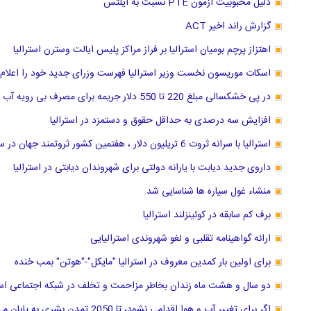
دلیل محبوبیت آزمون PTE نسبت به آیلتس
گزارش راند اخیر ACT
اهتزاز پرچم بومیان استرالیا بر فراز مراکز پلیس ایالت وسترن استرالیا
اسکات موریسون نخست وزیر استرالیا فهرست وزرای جدید خود را اعلام 
در پی خشکسالی مبلغ 220 تا 550 دلار جریمه برای مصرف بی رویه آب در سیدنی استرالیا
افزایش سه درصدی به حداقل حقوق و دستمزد در استرالیا
استرالیا با سرانه ثروت 6 تریلیون دلار ، هفتمین کشور ثروتمند جهان در سال 2018 لقب گرفت.
داروی جدید دیابت با یارانه دولتی برای شهروندان دیابتی در استرالیا
منشاء غول سیاره ها شناسایی شد
برف کم سابقه در کوئینزلند استرالیا
ارائه گواهینامه تقلبی و لغو شهروندی استرالیایی
برای اولین بار کمدین معروف در استرالیا "مایکل"-"هوتن" بمب خنده
دو سال و هشت ماه زندان بخاطر مزاحمت و تخلف در شبکه اجتماعی استر
اگر برای تغییر آب و هوا اقدامی نشود، تا 2050 تمدن بشری به پایان می رسد