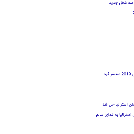
د
سترالیا به غذای سالم