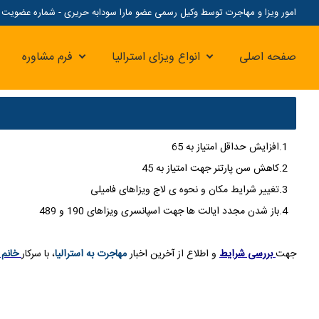
امور ویزا و مهاجرت توسط وکیل رسمی عضو مارا سودابه حریری - شماره عضویت مارا: 07
صفحه اصلی
انواع ویزای استرالیا
فرم مشاوره
1.افزایش حداقل امتیاز به 65
2.کاهش سن پارتنر جهت امتیاز به 45
3.تغییر شرایط مکان و نحوه ی لاج ویزاهای فامیلی
4.باز شدن مجدد ایالت ها جهت اسپانسری ویزاهای 190 و 489
جهت
بررسی شرایط
و اطلاع از آخرین اخبار
مهاجرت به استرالیا
، با سرکار
خانم 