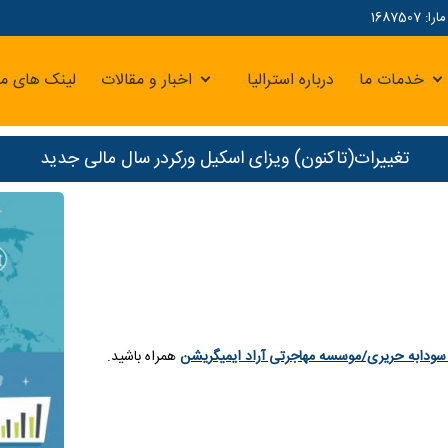
16875
خدمات ما
درباره استرالیا
اخبار و مقالات
لینک های مر
تغییرات(تاکنون) ویزای اسکیل ورکردر سال مالی جدید
سودابه حریری/موسسه مهاجرتی آراد ایمیگریشن
همراه باشید.