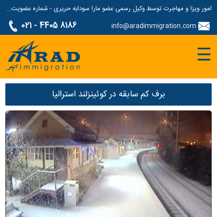
امور ویزا و مهاجرت توسط وکیل رسمی عضو مارا سودابه حریری - شماره عضویت مارا: 1687507
021 - 4405 8186
info@aradimmigration.com
☰
برف کم سابقه در کوئینزلند استرالیا