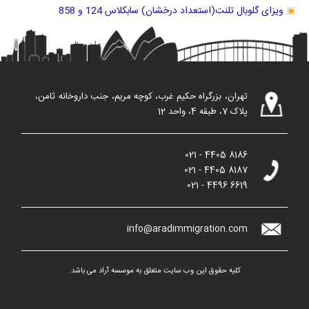
ویزای گلوبال تلنت(استعداد درخشان) سابکلاس 124 و 858
تهران، بزرگراه حکیم غرب، کوچه مریم، جنب داروخانه ثامن،
پلاک 7، طبقه 4، واحد 12
021 - 4405 8186
021 - 4405 8187
021 - 4496 6619
info@aradimmigration.com
کلیه حقوق این وب سایت متعلق به موسسه آراد می باشد.