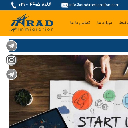
021 - 4405 8186
info@aradimmigration.com
تبط
درباره ما
تماس با ما