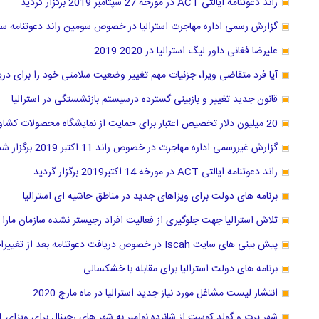
راند دعوتنامه ایالتی ACT در مورخه 27 سپتامبر 2019 برگزار گردید
گزارش رسمی اداره مهاجرت استرالیا در خصوص سومین راند دعوتنامه سال ما
علیرضا فغانی داور لیگ استرالیا در 2020-2019
آیا فرد متقاضی ویزا، جزئیات مهم تغییر وضعیت سلامتی خود را برای د
قانون جدید تغییر و بازبینی گسترده درسیستم بازنشستگی در استرالیا
20 میلیون دلار تخصیص اعتبار برای حمایت از نمایشگاه محصولات کشاورزی استرالیا
گزارش غیررسمی اداره مهاجرت در خصوص راند 11 اکتبر 2019 برگزار شد
راند دعوتنامه ایالتی ACT در مورخه 14 اکتبر2019 برگزار گردید
برنامه های دولت برای ویزاهای جدید در مناطق حاشیه ای استرالیا
تلاش استرالیا جهت جلوگیری از فعالیت افراد رجیستر نشده سازمان مارا در
پیش بینی های سایت Iscah در خصوص دریافت دعوتنامه بعد از تغییرات Dec
برنامه های دولت استرالیا برای مقابله با خشکسالی
انتشار لیست مشاغل مورد نیاز جدید استرالیا در ماه مارچ 2020
شهر پرت و گولد کوست از شانزده نوامبر به شهر های رجینال برای ویزای 491 پیوستند