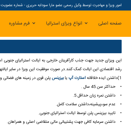
امور ویزا و مهاجرت توسط وکیل رسمی عضو مارا سودابه حریری - شماره عضویت مارا: 07
صفحه اصلی
انواع ویزای استرالیا
فرم مشاوره
این ویزای جدید جهت جذب کارآفرینان خارجی به ایالت استرالیای جنوبی است ت
رشد اقتصادی این ایالت کمک کنند.در صورت موفقیت این ویزا در سایر ایالتها
1)داشتن ایده خلاقانه
استارت آپ
یا
بیزینس
پلن قوی در زمینه های فضائی و 
• حداکثر سن 45 سال .
• داشتن نمره زبان حداقل 5.
• عدم سوءپیشینه،داشتن سلامت کامل.
• تایید بیزینس پلن توسط ایالت استرالیای جنوبی.
• داشتن سرمایه کافی جهت پشتیبانی مالی متقاضی اصلی و همراهان.