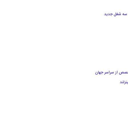
خصص از سراسر جهان
زلند