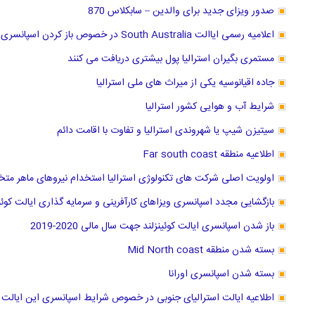
صدور ویزای جدید برای والدین – سابکلاس 870
اعلامیه رسمی ایاالت South Australia در خصوص باز کردن اسپانسری سه شغل جدید
مستمری بگیران استرالیا پول بیشتری دریافت می کنند
جاده اقیانوسیه یکی از میراث های ملی استرالیا
شرایط آب و هوایی کشور استرالیا
سیتیزن شیپ یا شهروندی استرالیا و تفاوت با اقامت دائم
اطلاعیه منطقه Far south coast
اولویت اصلی شرکت های تکنولوژی استرالیا استخدام نیروهای ماهر مت
بازگشایی مجدد اسپانسری ویزاهای کارآفرینی و سرمایه گذاری ایالت کوئین
باز شدن اسپانسری ایالت کوئینزلند جهت سال مالی 2020-2019
بسته شدن منطقه Mid North coast
بسته شدن اسپانسری اورانا
اطلاعیه ایالت استرالیای جنوبی در خصوص شرایط اسپانسری این ایالت