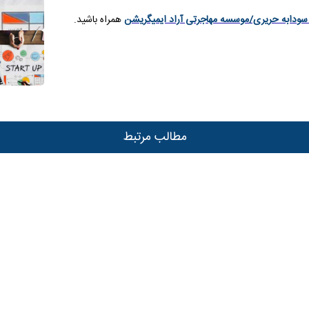
سودابه حریری/موسسه مهاجرتی آراد ایمیگریشن
همراه باشید.
مطالب مرتبط