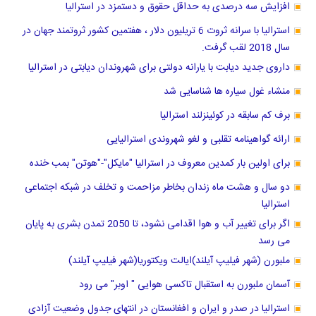
افزایش سه درصدی به حداقل حقوق و دستمزد در استرالیا
استرالیا با سرانه ثروت 6 تریلیون دلار ، هفتمین کشور ثروتمند جهان در
سال 2018 لقب گرفت.
داروی جدید دیابت با یارانه دولتی برای شهروندان دیابتی در استرالیا
منشاء غول سیاره ها شناسایی شد
برف کم سابقه در کوئینزلند استرالیا
ارائه گواهینامه تقلبی و لغو شهروندی استرالیایی
برای اولین بار کمدین معروف در استرالیا "مایکل"-"هوتن" بمب خنده
دو سال و هشت ماه زندان بخاطر مزاحمت و تخلف در شبکه اجتماعی
استرالیا
اگر برای تغییر آب و هوا اقدامی نشود، تا 2050 تمدن بشری به پایان
می رسد
ملبورن (شهر فیلیپ آیلند)ایالت ویکتوریا(شهر فیلیپ آیلند)
آسمان ملبورن به استقبال تاکسی هوایی " اوبر" می رود
استرالیا در صدر و ایران و افغانستان در انتهای جدول وضعیت آزادی