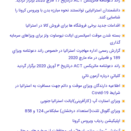
راند دعوتنامه ماتریکس ACT درتاریخ 17 مارچ 2020 برگزار گردید.
دانشمندان استرالیایی توانستند نحوه مبارزه بدن با ویروس کرونا را
شناسایی کنند.
اقدامات جدید برخی فروشگاه ها برای فروش کالا در استرالیا
بسته شدن موقت اسپانسری ایالت نیوساوت ولز برای ویزاهای سرمایه
گذاری
گزارش رسمی اداره مهاجرت استرالیا در خصوص راند دعوتنامه ويزاي
189 و فامیلی در ماه مارچ 2020
راند دعوتنامه ماتریکس ACT درتاریخ ٣ آوریل 2020 برگزار گرديد
كلياتي درباره آزمون ناتي
اطلاعیه دارندگان ویزای موقت و دائم جهت مسافرت به استرالیا در
شرایط Covid-19
ویزای استارت آپ (کارآفرینی)ایالت استرالیا جنوبی
ویزای گلوبال تلنت(استعداد درخشان) سابکلاس 124 و 858
اپلیکیشن ردیاب ویروس کرونا