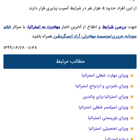
از این افراد حدود 4 هزار نفر در شرایط آسیب پذیری قرار دارند.
جهت
بررسی شرایط
و اطلاع از آخرین اخبار
مهاجرت به استرالیا
، با سرکار
خانم
سودابه حریری/موسسه مهاجرتی آراد ایمیگریشن
همراه باشید.
1399/06/28 - 11:38
مطالب مرتبط
ویزای مهارت شغلی استرالیا
ویزای نامزدی و ازدواج استرالیا
ویزای استرالیا برای والدین
ویزای اسپانسر شغلی استرالیا
ویزای توریستی استرالیا
ویزای تحصیلی استرالیا
درباره استرالیا