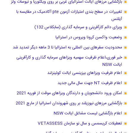
بازگشایی مرزهای ایالت استرالیای غربی بر روی ویکتوریا و نیوسات ولز
تغییرات در سطح بندی امتیازات آزمون pte آکادمیک در مقایسه با
آیلتس
ویزای دائم کارآفرینی و سرمایه گذاری (سابکلاس 132)
وضعیت واکسن کرونا ویروس در استرالیا
محدودیت سفرهای بین المللی به استرالیا تا 3 ماهه دیگر تمدید شد
خبر فوری،اعلام ظرفیت سهمیه ویزاهای سرمایه گذاری و کارآفرینی
ایالت NSW
اعلام ظرفیت ویزاهای بیزینسی ایالت کوئینزلند
اعلام ظرفیت NT جهت سال مالی جدید
امکان ورود دانشجویان و دارندگان ویزاهای موقت از فوریه 2021
بازگشایی مرزهای نیوزیلند بر روی شهروندان استرالیا از مارچ 2021
اعلام بازگشایی لیست مشاغل ایالت NSW
تعطیلات کریسمس و سال نو سازمان VETASSESS