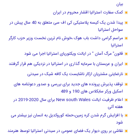
بیان
کمک سفارت استرالیا اقشار محروم در ایران
پیدا شدن یک کیسه پلاستیکی کی اف سی متعلق به 40 سال پیش در
سواحل استرالیا
مراسم گرامی داشت باب هوک ،خوش نام ترین نخست وزیر حزب کارگر
استرالیا
قانون" مرگ آسان " در ایالت ویکتوریای استرالیا اجرا می شود
ایران و عربستان با سرمایه گذاری در استرالیا در نزدیکی هم قرار گرفتند
نارضایتی مشتریان ازکار ناشایست یک کافه شیک در سیدنی
توقف پذیرش پرونده های جدید برای بررسی و صدور دعوتنامه های
اسکیل ورکر سابکلاس های 190 و 489
اعلام ظرفیت ایالت New south Wales برای سال 2020-2019 در
هفته آتی
با افزایش گرم شدن کره زمین،حمله کوروکدیل به انسان نیز بیشتر می
شود
نقاشی بر روی دیوار یک فضای عمومی در سیدنی استرالیا توسط هنرمند