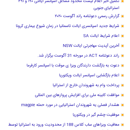
تکمیل خبر اعلام لیست محدود مشاغل اسپانسر ایالتی ۱۹۰ و ۴۹۱
استرالیای جنوبی
گزارش رسمی دعوتنامه راند آگوست ۲۰۲۰
شرایط جدید اسپانسری ایالت تاسمانیا در زمان شیوع بیماری کرونا
اعلام شرایط ایالت SA
آخرین آپدیت مهاجرتی ایالت NSW
راند دعوتنامه ACT در مورخه 31 آگوست برگزار شد.
دعوت به بازگشت دارندگان ویزا ی موقت با اسپانسر کارفرما
اعلام بازگشایی اسپانسر ایالت ویکتوریا
پرداخت وام به شهروندان خارج از استرالیا
موافقت کابینه ملی برای افزایش پروازهای بین المللی
هشدار فصلی یه شهروندان استرالیایی در مورد حمله magpie
موفقیت چشم گیر در ویکتوریا
معافیت ویزاهای ساب کلاس 188 از محدودیت ورود به استرالیا توسط