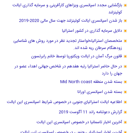
بازگشایی مجدد اسپانسری ویزاهای کارآفرینی و سرمایه گذاری ایالت
کوئینزلند
باز شدن اسپانسری ایالت کوئینزلند جهت سال مالی 2020-2019
دلایل سرمایه گذاری در کشور استرالیا
متخصصان استرالیا،خواستار تجدید نظر در مورد روش های شناسایی
زودهنگام سرطان ریه شده اند.
قانون مرگ آسان در ایالت ویکتوریا توسط خانم رابرتسون
در حال حاضر استرالیا رتبه هفدهم در شاخص جهانی اهداء عضو در
جهان را دارد
بسته شدن منطقه Mid North coast
بسته شدن اسپانسری اورانا
اطلاعیه ایالت استرالیای جنوبی در خصوص شرایط اسپانسری این ایالت
گزارش دعوتنامه راند 11 آگوست 2019
آخرین اخبار تاسمانیا در خصوص اسپانسری این ایالت
آخرین اخبار استرالیایی جنوبی در خصوص اسپانسری این ایالت