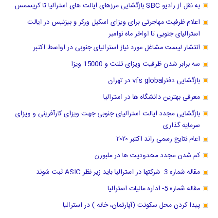
به نقل از رادیو SBC بازگشایی مرزهای ایالت های استرالیا تا کریسمس
اعلام ظرفیت مهاجرتی برای ویزای اسکیل ورکر و بیزنیس در ایالت
استرالیای جنوبی تا اواخر ماه نوامبر
انتشار لیست مشاغل مورد نیاز استرالیای جنوبی در اواسط اکتبر
سه برابر شدن ظرفیت ویزای تلنت و 15000 ویزا
بازگشایی دفترvfs global در تهران
معرفی بهترین دانشگاه ها در استرالیا
بازگشایی مجدد ایالت استرالیای جنوبی جهت ویزای کارآفرینی و ویزای
سرمایه گذاری
اعام نتایج رسمی راند اکتبر ۲۰۲۰
کم شدن مجدد محدودیت ها در ملبورن
مقاله شماره 3- شرکتها در استرالیا باید زیر نظر ASIC ثبت شوند
مقاله شماره 5- اداره مالیات استرالیا
پیدا کردن محل سکونت (آپارتمان، خانه ) در استرالیا