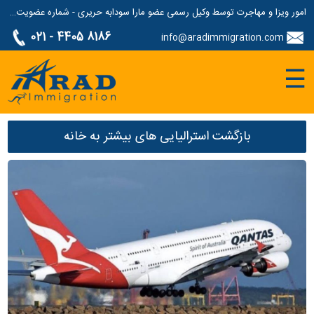
امور ویزا و مهاجرت توسط وکیل رسمی عضو مارا سودابه حریری - شماره عضویت مارا: 1687507
021 - 4405 8186
info@aradimmigration.com
☰
بازگشت استرالیایی های بیشتر به خانه