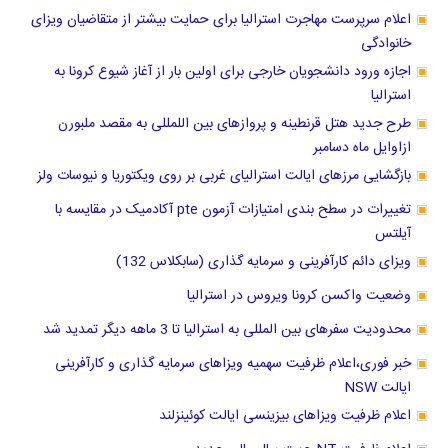
اعلام سرپرست مهاجرت استرالیا برای حمایت بیشتر از متقاضیان ویزای
خانوادگی
اجازه ورود دانشجویان خارجی برای اولین بار از آغاز شیوع کرونا به
استرالیا
طرح جدید هتل قرنطینه و پروازهای بین اللمللی به مقصد ملبورن
ازاوایل ماه دسامبر
بازگشایی مرزهای ایالت استرالیای غربی بر روی ویکتوریا و نیوسات ولز
تغییرات در سطح بندی امتیازات آزمون pte آکادمیک در مقایسه با
آیلتس
ویزای دائم کارآفرینی و سرمایه گذاری (سابکلاس 132)
وضعیت واکسن کرونا ویروس در استرالیا
محدودیت سفرهای بین المللی به استرالیا تا 3 ماهه دیگر تمدید شد
خبر فوری،اعلام ظرفیت سهمیه ویزاهای سرمایه گذاری و کارآفرینی
ایالت NSW
اعلام ظرفیت ویزاهای بیزینسی ایالت کوئینزلند