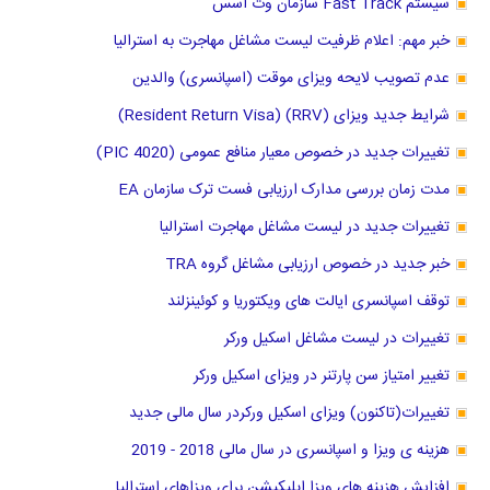
سیستم Fast Track سازمان وت اسس
خبر مهم: اعلام ظرفیت لیست مشاغل مهاجرت به استرالیا
عدم تصویب لایحه ویزای موقت (اسپانسری) والدین
شرایط جدید ویزای (RRV) (Resident Return Visa)
تغییرات جدید در خصوص معیار منافع عمومی (PIC 4020)
مدت زمان بررسی مدارک ارزیابی فست ترک سازمان EA
تغییرات جدید در لیست مشاغل مهاجرت استرالیا
خبر جدید در خصوص ارزیابی مشاغل گروه TRA
توقف اسپانسری ایالت های ویکتوریا و کوئینزلند
تغییرات در لیست مشاغل اسکیل ورکر
تغییر امتیاز سن پارتنر در ویزای اسکیل ورکر
تغییرات(تاکنون) ویزای اسکیل ورکردر سال مالی جدید
هزینه ی ویزا و اسپانسری در سال مالی 2018 - 2019
افزایش هزینه های ویزا اپلیکیشن برای ویزاهای استرالیا