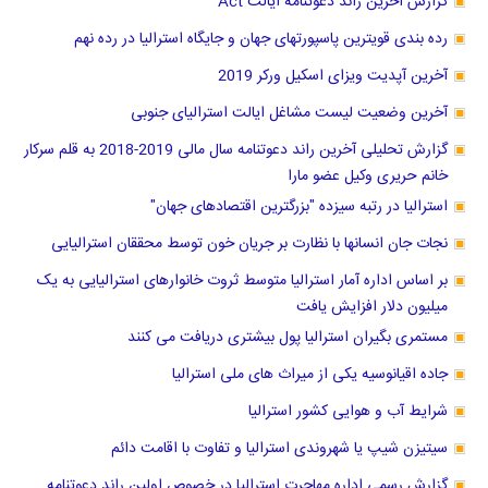
گزارش آخرین راند دعوتنامه ایالت Act
رده بندی قویترین پاسپورتهای جهان و جایگاه استرالیا در رده نهم
آخرین آپدیت ویزای اسکیل ورکر 2019
آخرین وضعیت لیست مشاغل ایالت استرالیای جنوبی
گزارش تحلیلی آخرین راند دعوتنامه سال مالی 2019-2018 به قلم سرکار
خانم حریری وکیل عضو مارا
استرالیا در رتبه سیزده "بزرگترین اقتصادهای جهان"
نجات جان انسانها با نظارت بر جریان خون توسط محققان استرالیایی
بر اساس اداره آمار استرالیا متوسط ثروت خانوارهای استرالیایی به یک
میلیون دلار افزایش یافت
مستمری بگیران استرالیا پول بیشتری دریافت می کنند
جاده اقیانوسیه یکی از میراث های ملی استرالیا
شرایط آب و هوایی کشور استرالیا
سیتیزن شیپ یا شهروندی استرالیا و تفاوت با اقامت دائم
گزارش رسمی اداره مهاجرت استرالیا در خصوص اولین راند دعوتنامه