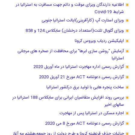
اطلاعیه دارندگان ویزای موقت و دائم جهت مسافرت به استرالیا در
شرایط Covid-19
ویزای استارت آپ (کارآفرینی)ایالت استرالیا جنوبی
ویزای گلوبال تلنت(استعداد درخشان) سابکلاس 124 و 858
اپلیکیشن ردیاب ویروس کرونا
آزمایش "روشن سازی ابرها" برای محافظت از صخره های مرجانی
استرالیا
گزارش رسمی اداره مهاجرت استرالیا در ماه آوریل 2020
گزارش رسمی دعوتنامه ACT مورخ 21 آوریل 2020
ساخت پنجره هایی با تولید برق درکشور استرالیا
بررسی روند افزایش متقاضیان ایرانی برای سابکلاس 188 استرالیا در
سالهای اخیر
اجاره مسکن در استرالیا پس از مهاجرت
گزارش رسمی دعوتنامه ACT مورخ 8 می 2020
جزئیات حذف قرنطینه کرونا و طرح دولت از روز جمعه،هشتم مه آغاز