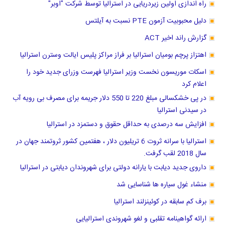
راه اندازی اولین زیردریایی در استرالیا توسط شرکت "اوبر"
دلیل محبوبیت آزمون PTE نسبت به آیلتس
گزارش راند اخیر ACT
اهتزاز پرچم بومیان استرالیا بر فراز مراکز پلیس ایالت وسترن استرالیا
اسکات موریسون نخست وزیر استرالیا فهرست وزرای جدید خود را
اعلام کرد
در پی خشکسالی مبلغ 220 تا 550 دلار جریمه برای مصرف بی رویه آب
در سیدنی استرالیا
افزایش سه درصدی به حداقل حقوق و دستمزد در استرالیا
استرالیا با سرانه ثروت 6 تریلیون دلار ، هفتمین کشور ثروتمند جهان در
سال 2018 لقب گرفت.
داروی جدید دیابت با یارانه دولتی برای شهروندان دیابتی در استرالیا
منشاء غول سیاره ها شناسایی شد
برف کم سابقه در کوئینزلند استرالیا
ارائه گواهینامه تقلبی و لغو شهروندی استرالیایی