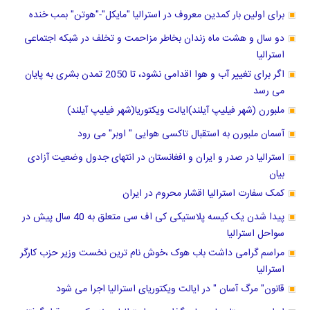
برای اولین بار کمدین معروف در استرالیا "مایکل"-"هوتن" بمب خنده
دو سال و هشت ماه زندان بخاطر مزاحمت و تخلف در شبکه اجتماعی
استرالیا
اگر برای تغییر آب و هوا اقدامی نشود، تا 2050 تمدن بشری به پایان
می رسد
ملبورن (شهر فیلیپ آیلند)ایالت ویکتوریا(شهر فیلیپ آیلند)
آسمان ملبورن به استقبال تاکسی هوایی " اوبر" می رود
استرالیا در صدر و ایران و افغانستان در انتهای جدول وضعیت آزادی
بیان
کمک سفارت استرالیا اقشار محروم در ایران
پیدا شدن یک کیسه پلاستیکی کی اف سی متعلق به 40 سال پیش در
سواحل استرالیا
مراسم گرامی داشت باب هوک ،خوش نام ترین نخست وزیر حزب کارگر
استرالیا
قانون" مرگ آسان " در ایالت ویکتوریای استرالیا اجرا می شود