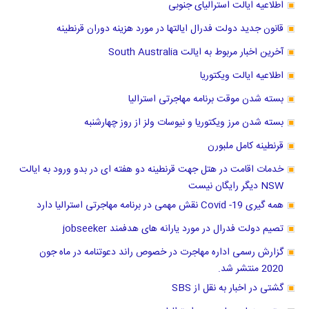
اطلاعیه ایالت استرالیای جنوبی
قانون جدید دولت فدرال ایالتها در مورد هزینه دوران قرنطینه
آخرین اخبار مربوط به ایالت South Australia
اطلاعیه ایالت ویکتوریا
بسته شدن موقت برنامه مهاجرتی استرالیا
بسته شدن مرز ویکتوریا و نیوسات ولز از روز چهارشنبه
قرنطینه کامل ملبورن
خدمات اقامت در هتل جهت قرنطینه دو هفته ای در بدو ورود به ایالت
NSW دیگر رایگان نیست
همه گیری Covid -19 نقش مهمی در برنامه مهاجرتی استرالیا دارد
تصیم دولت فدرال در مورد یارانه های هدفمند jobseeker
گزارش رسمی اداره مهاجرت در خصوص راند دعوتنامه در ماه جون
2020 منتشر شد.
گشتی در اخبار به نقل از SBS