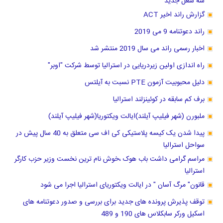
گزارش راند اخیر ACT
راند دعوتنامه 9 می 2019
اخبار رسمی راند می سال 2019 منتشر شد
راه اندازی اولین زیردریایی در استرالیا توسط شرکت "اوبر"
دلیل محبوبیت آزمون PTE نسبت به آیلتس
برف کم سابقه در کوئینزلند استرالیا
ملبورن (شهر فیلیپ آیلند)ایالت ویکتوریا(شهر فیلیپ آیلند)
پیدا شدن یک کیسه پلاستیکی کی اف سی متعلق به 40 سال پیش در
سواحل استرالیا
مراسم گرامی داشت باب هوک ،خوش نام ترین نخست وزیر حزب کارگر
استرالیا
قانون" مرگ آسان " در ایالت ویکتوریای استرالیا اجرا می شود
توقف پذیرش پرونده های جدید برای بررسی و صدور دعوتنامه های
اسکیل ورکر سابکلاس های 190 و 489