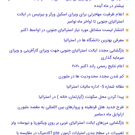
بیشتر در ماه آینده
اعلام ظرفیت مهاجرتی برای ویزای اسکیل ورکر و بیزنیس در ایالت
استرالیای جنوبی تا اواخر ماه نوامبر
انتشار لیست مشاغل مورد نیاز استرالیای جنوبی در اواسط اکتبر
معرفی بهترین دانشگاه ها در استرالیا
بازگشایی مجدد ایالت استرالیای جنوبی جهت ویزای کارآفرینی و ویزای
سرمایه گذاری
اعام نتایج رسمی راند اکتبر ۲۰۲۰
کم شدن مجدد محدودیت ها در ملبورن
مقاله شماره 5- اداره مالیات استرالیا
پیدا کردن محل سکونت (آپارتمان، خانه ) در استرالیا
طرح جدید هتل قرنطینه و پروازهای بین اللمللی به مقصد ملبورن
ازاوایل ماه دسامبر
بازگشایی مرزهای ایالت استرالیای غربی بر روی ویکتوریا و نیوسات ولز
تغییرات در سطح بندی امتیازات آزمون pte آکادمیک در مقایسه با