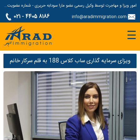
امور ویزا و مهاجرت توسط وکیل رسمی عضو مارا سودابه حریری - شماره عضویت مارا: 1687507
021 - 4405 8186
info@aradimmigration.com
☰
ویزای سرمایه گذاری ساب کلاس 188 به قلم سرکار خانم
حریری وکیل مهاجرت استرالیا