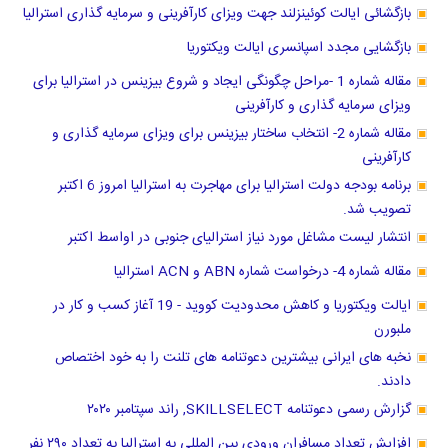
بازگشائی ایالت کوئینزلند جهت ویزای کارآفرینی و سرمایه گذاری استرالیا
بازگشایی مجدد اسپانسری ایالت ویکتوریا
مقاله شماره 1 -مراحل چگونگی ایجاد و شروع بیزینس در استرالیا برای
ویزای سرمایه گذاری و کارآفرینی
مقاله شماره 2- انتخاب ساختار بیزینس برای ویزای سرمایه گذاری و
کارآفرینی
برنامه بودجه دولت استرالیا برای مهاجرت به استرالیا امروز 6 اکتبر
تصویب شد.
انتشار لیست مشاغل مورد نیاز استرالیای جنوبی در اواسط اکتبر
مقاله شماره 4- درخواست شماره ABN و ACN استرالیا
ایالت ویکتوریا و کاهش محدودیت کووید - 19 آغاز کسب و کار در
ملبورن
نخبه های ایرانی بیشترین دعوتنامه های تلنت را به خود اختصاص
دادند.
گزارش رسمی دعوتنامه SKILLSELECT, راند سپتامبر ۲۰۲۰
افزایش تعداد مسافران ورودی بین المللی به استرالیا به تعداد ۲۹۰ نفر