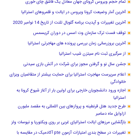
تمام حجم ویروس کرونای جهان معادل یک قاشق چای خوری
آخرین آمار وضیعت کرونا ویروس در ایالت و قلمروهای استرالیا
آخرین تغییرات و آپدیت برنامه گلوبال تلنت از تاریخ 14 نوامبر 2020
توقف فست ترک سازمان وت اسس در دوران کریسمس
آخرین بروزرسانی زمان بررسی پرونده های مهاجرتی استرالیا
از سرگیری ثبت نام سیتزن شیب استرالیا
جشن سال نو و ‌گرفتن مجوز برای شرکت در آتش بازی سیدنی
اعلام سرپرست مهاجرت استرالیا برای حمایت بیشتر از متقاضیان ویزای
خانوادگی
اجازه ورود دانشجویان خارجی برای اولین بار از آغاز شیوع کرونا به
استرالیا
طرح جدید هتل قرنطینه و پروازهای بین اللمللی به مقصد ملبورن
ازاوایل ماه دسامبر
بازگشایی مرزهای ایالت استرالیای غربی بر روی ویکتوریا و نیوسات ولز
تغییرات در سطح بندی امتیازات آزمون pte آکادمیک در مقایسه با