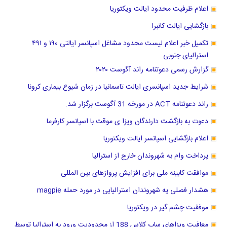
اعلام ظرفیت محدود ایالت ویکتوریا
بازگشایی ایالت کانبرا
تکمیل خبر اعلام لیست محدود مشاغل اسپانسر ایالتی ۱۹۰ و ۴۹۱
استرالیای جنوبی
گزارش رسمی دعوتنامه راند آگوست ۲۰۲۰
شرایط جدید اسپانسری ایالت تاسمانیا در زمان شیوع بیماری کرونا
راند دعوتنامه ACT در مورخه 31 آگوست برگزار شد.
دعوت به بازگشت دارندگان ویزا ی موقت با اسپانسر کارفرما
اعلام بازگشایی اسپانسر ایالت ویکتوریا
پرداخت وام به شهروندان خارج از استرالیا
موافقت کابینه ملی برای افزایش پروازهای بین المللی
هشدار فصلی یه شهروندان استرالیایی در مورد حمله magpie
موفقیت چشم گیر در ویکتوریا
معافیت ویزاهای ساب کلاس 188 از محدودیت ورود به استرالیا توسط