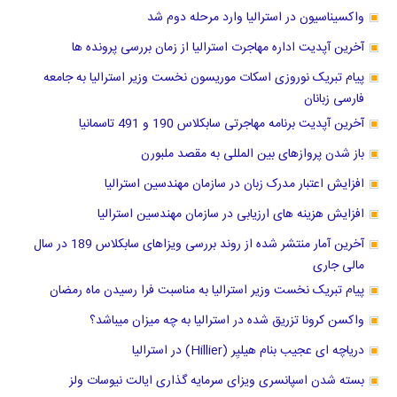
واکسیناسیون در استرالیا وارد مرحله دوم شد
آخرین آپدیت اداره مهاجرت استرالیا از زمان بررسی پرونده ها
پیام تبریک نوروزی اسکات موریسون نخست وزیر استرالیا به جامعه
فارسی زبانان
آخرین آپدیت برنامه مهاجرتی سابکلاس 190 و 491 تاسمانیا
باز شدن پروازهای بین المللی به مقصد ملبورن
افزایش اعتبار مدرک زبان در سازمان مهندسین استرالیا
افزایش هزینه های ارزیابی در سازمان مهندسین استرالیا
آخرین آمار منتشر شده از روند بررسی ویزاهای سابکلاس 189 در سال
مالی جاری
پیام تبریک نخست وزیر استرالیا به مناسبت فرا رسیدن ماه رمضان
واکسن کرونا تزریق شده در استرالیا به چه میزان میباشد؟
دریاچه ا‌ی عجیب بنام هیلیِر (Hillier) در استرالیا
بسته شدن اسپانسری ویزای سرمایه گذاری ایالت نیوسات ولز