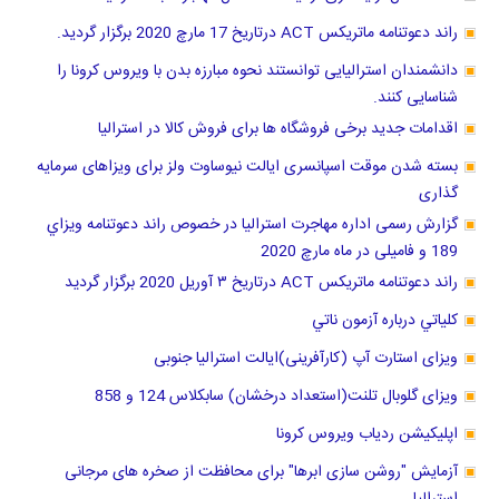
راند دعوتنامه ماتریکس ACT درتاریخ 17 مارچ 2020 برگزار گردید.
دانشمندان استرالیایی توانستند نحوه مبارزه بدن با ویروس کرونا را
شناسایی کنند.
اقدامات جدید برخی فروشگاه ها برای فروش کالا در استرالیا
بسته شدن موقت اسپانسری ایالت نیوساوت ولز برای ویزاهای سرمایه
گذاری
گزارش رسمی اداره مهاجرت استرالیا در خصوص راند دعوتنامه ويزاي
189 و فامیلی در ماه مارچ 2020
راند دعوتنامه ماتریکس ACT درتاریخ ٣ آوریل 2020 برگزار گرديد
كلياتي درباره آزمون ناتي
ویزای استارت آپ (کارآفرینی)ایالت استرالیا جنوبی
ویزای گلوبال تلنت(استعداد درخشان) سابکلاس 124 و 858
اپلیکیشن ردیاب ویروس کرونا
آزمایش "روشن سازی ابرها" برای محافظت از صخره های مرجانی
استرالیا