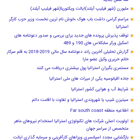
ملبورن (شهر فیلیپ آیلند)ایالت ویکتوریا(شهر فیلیپ آیلند)
مراسم گرامی داشت باب هوک ،خوش نام ترین نخست وزیر حزب کارگر
استرالیا
توقف پذیرش پرونده های جدید برای بررسی و صدور دعوتنامه های
اسکیل ورکر سابکلاس های 190 و 489
گزارش تحلیلی آخرین راند دعوتنامه سال مالی 2019-2018 به قلم سرکار
خانم حریری وکیل عضو مارا
مستمری بگیران استرالیا پول بیشتری دریافت می کنند
جاده اقیانوسیه یکی از میراث های ملی استرالیا
شرایط آب و هوایی کشور استرالیا
سیتیزن شیپ یا شهروندی استرالیا و تفاوت با اقامت دائم
اطلاعیه منطقه Far south coast
اولویت اصلی شرکت های تکنولوژی استرالیا استخدام نیروهای ماهر
متخصص از سراسر جهان
بازگشایی مجدد اسپانسری ویزاهای کارآفرینی و سرمایه گذاری ایالت