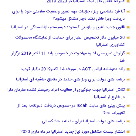
علیرضا فغانی داور لیگ استرالیا در 2020-2019
آیا فرد متقاضی ویزا، جزئیات مهم تغییر وضعیت سلامتی خود را برای
دریافت ویزا فاش نکند دچار مشکل میشود؟
قانون جدید تغییر و بازبینی گسترده درسیستم بازنشستگی در استرالیا
20 میلیون دلار تخصیص اعتبار برای حمایت از نمایشگاه محصولات
کشاورزی استرالیا
گزارش غیررسمی اداره مهاجرت در خصوص راند 11 اکتبر 2019 برگزار
شد
راند دعوتنامه ایالتی ACT در مورخه 14 اکتبر2019 برگزار گردید
برنامه های دولت برای ویزاهای جدید در مناطق حاشیه ای استرالیا
تلاش استرالیا جهت جلوگیری از فعالیت افراد رجیستر نشده سازمان مارا
در خارج از استرالیا
پیش بینی های سایت Iscah در خصوص دریافت دعوتنامه بعد از
تغییرات Dec
برنامه های دولت استرالیا برای مقابله با خشکسالی
انتشار لیست مشاغل مورد نیاز جدید استرالیا در ماه مارچ 2020