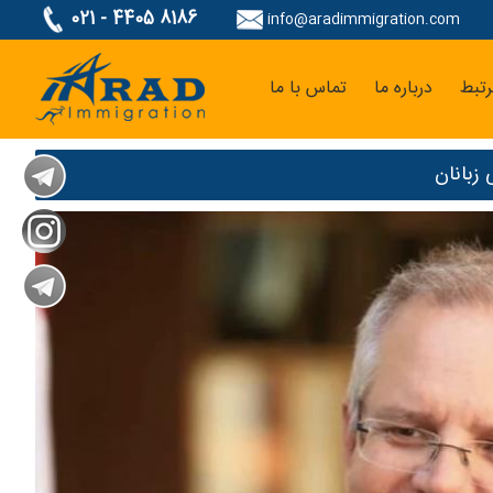
021 - 4405 8186
info@aradimmigration.com
تبط
درباره ما
تماس با ما
زبانان