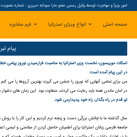
امور ویزا و مهاجرت توسط وکیل رسمی عضو مارا سودابه حریری - شماره عضویت مارا: 07
صفحه اصلی
انواع ویزای استرالیا
فرم مشاوره
پیام تب
اسكات موريسون، نخست وزیر استرالیا به مناسبت فرا
رسیدن نوروز پیامی خطاب
در این پیام آمده است
:
من برای تمامی آنهایی که نوروز را جشن می گیرند بهترین آرزوها را می کنم
ج
در امان
ماندن همه باید رعایت می کردند، متفاوت بود. این زمان های دشوار
تو قدم در راه بگذار، راه خود پدیدارمی شود.
سال گذشته ما با چالش بزرگی دست و پنجه نرم کردیم و این کار را با روش
من
جامعه فارسی زبانان استرالیا برای اطمینان
حاصل کردن از سلامتی و ایمنی اعض
با در اختیار داشتن یک واکسن موثر و امن، من بسیار مطمئن هستم که
می