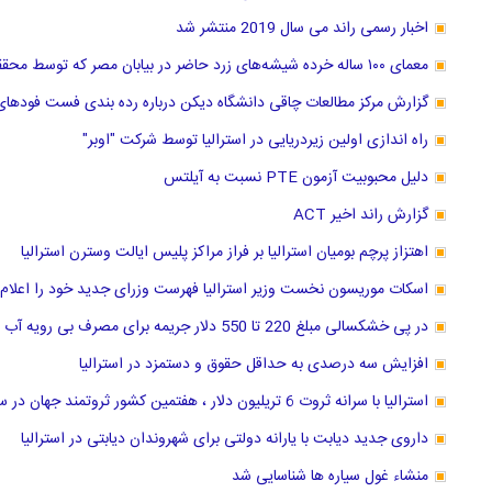
اخبار رسمی راند می سال 2019 منتشر شد
معمای ۱۰۰ ساله خرده شیشه‌های زرد حاضر در بیابان مصر که توسط محققان استرالیا حل شد
گزارش مرکز مطالعات چاقی دانشگاه دیکن درباره رده بندی فست فودهای ا
راه اندازی اولین زیردریایی در استرالیا توسط شرکت "اوبر"
دلیل محبوبیت آزمون PTE نسبت به آیلتس
گزارش راند اخیر ACT
اهتزاز پرچم بومیان استرالیا بر فراز مراکز پلیس ایالت وسترن استرالیا
اسکات موریسون نخست وزیر استرالیا فهرست وزرای جدید خود را اعلام 
در پی خشکسالی مبلغ 220 تا 550 دلار جریمه برای مصرف بی رویه آب در سیدنی استرالیا
افزایش سه درصدی به حداقل حقوق و دستمزد در استرالیا
استرالیا با سرانه ثروت 6 تریلیون دلار ، هفتمین کشور ثروتمند جهان در سال 2018 لقب گرفت.
داروی جدید دیابت با یارانه دولتی برای شهروندان دیابتی در استرالیا
منشاء غول سیاره ها شناسایی شد