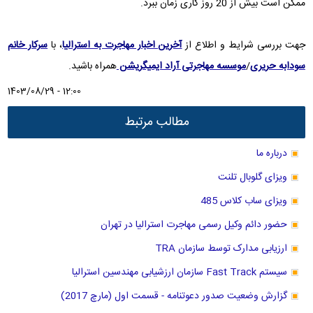
ممکن است بیش از 20 روز کاری زمان ببرد.
جهت بررسی شرایط و اطلاع از
آخرین اخبار مهاجرت به استرالیا
، با
سرکار خانم
سودابه حریری
/
موسسه مهاجرتی آراد ایمیگریشن
همراه باشید.
1403/08/29 - 12:00
مطالب مرتبط
درباره ما
ویزای گلوبال تلنت
ویزای ساب کلاس 485
حضور دائم وکیل رسمی مهاجرت استرالیا در تهران
ارزیابی مدارک توسط سازمان TRA
سیستم Fast Track سازمان ارزشیابی مهندسین استرالیا
گزارش وضعیت صدور دعوتنامه - قسمت اول (مارچ 2017)