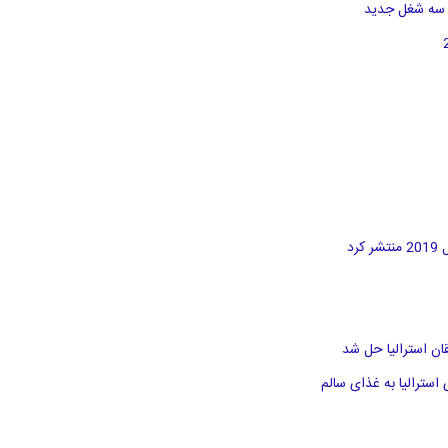
د
سترالیا به غذای سالم