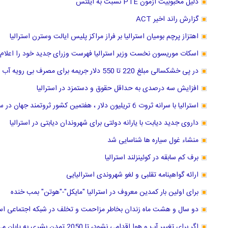
دلیل محبوبیت آزمون PTE نسبت به آیلتس
گزارش راند اخیر ACT
اهتزاز پرچم بومیان استرالیا بر فراز مراکز پلیس ایالت وسترن استرالیا
اسکات موریسون نخست وزیر استرالیا فهرست وزرای جدید خود را اعلام 
در پی خشکسالی مبلغ 220 تا 550 دلار جریمه برای مصرف بی رویه آب در سیدنی استرالیا
افزایش سه درصدی به حداقل حقوق و دستمزد در استرالیا
استرالیا با سرانه ثروت 6 تریلیون دلار ، هفتمین کشور ثروتمند جهان در سال 2018 لقب گرفت.
داروی جدید دیابت با یارانه دولتی برای شهروندان دیابتی در استرالیا
منشاء غول سیاره ها شناسایی شد
برف کم سابقه در کوئینزلند استرالیا
ارائه گواهینامه تقلبی و لغو شهروندی استرالیایی
برای اولین بار کمدین معروف در استرالیا "مایکل"-"هوتن" بمب خنده
دو سال و هشت ماه زندان بخاطر مزاحمت و تخلف در شبکه اجتماعی استر
اگر برای تغییر آب و هوا اقدامی نشود، تا 2050 تمدن بشری به پایان می رسد