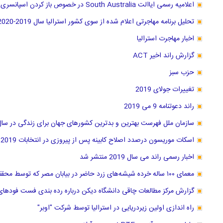
اعلامیه رسمی ایاالت South Australia در خصوص باز کردن اسپانسری سه شغل جدید
تحلیل برنامه مهاجرتی اعلام شده از سوی کشور استرالیا سال 2019-2020
اخبار مهاجرت استرالیا
گزارش راند اخیر ACT
حزب سبز
تغییرات جولای 2019
راند دعوتنامه 9 می 2019
سازمان ملل فهرست بهترین و بدترین کشور‌های جهان برای زندگی در سال 2019 منتشر کر
اسکات موریسون درصدد اصلاح کابینه پس از پیروزی در انتخابات 2019
اخبار رسمی راند می سال 2019 منتشر شد
معمای ۱۰۰ ساله خرده شیشه‌های زرد حاضر در بیابان مصر که توسط محققان استرالیا حل شد
گزارش مرکز مطالعات چاقی دانشگاه دیکن درباره رده بندی فست فودهای ا
راه اندازی اولین زیردریایی در استرالیا توسط شرکت "اوبر"