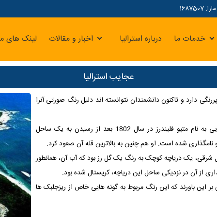
16875
خدمات ما
درباره استرالیا
اخبار و مقالات
لینک های مر
عجایب استرالیا
ررنگی دارد و تاکنون دانشمندان نتوانسته اند دلیل رنگ صورتی آنرا
دریاچه هیلیر اولین بار توسط یک دریانورد کشف شد. این دریانورد بریتانیایی به نام متیو فلیندرز در سال 1802 بعد از رسیدن به یک ساحل
او نامگذاری شده است. او هم چنین به بالاترین قله آن صعود کرد.
شرقی، یک دریاچه کوچک به رنگ یک گل رز بود که آب آن، همانطور
ری از آن در نزدیکی ساحل این دریاچه، کریستال شده بود.
بر این باورند که این رنگ مربوط به گونه هایی خاص از ریزجلبک ها