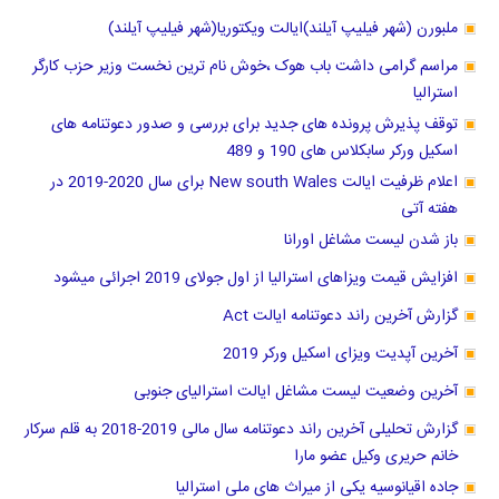
ملبورن (شهر فیلیپ آیلند)ایالت ویکتوریا(شهر فیلیپ آیلند)
مراسم گرامی داشت باب هوک ،خوش نام ترین نخست وزیر حزب کارگر
استرالیا
توقف پذیرش پرونده های جدید برای بررسی و صدور دعوتنامه های
اسکیل ورکر سابکلاس های 190 و 489
اعلام ظرفیت ایالت New south Wales برای سال 2020-2019 در
هفته آتی
باز شدن لیست مشاغل اورانا
افزایش قیمت ویزاهای استرالیا از اول جولای 2019 اجرائی میشود
گزارش آخرین راند دعوتنامه ایالت Act
آخرین آپدیت ویزای اسکیل ورکر 2019
آخرین وضعیت لیست مشاغل ایالت استرالیای جنوبی
گزارش تحلیلی آخرین راند دعوتنامه سال مالی 2019-2018 به قلم سرکار
خانم حریری وکیل عضو مارا
جاده اقیانوسیه یکی از میراث های ملی استرالیا