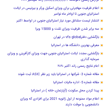
گزارش رسمی دعوتنامه SKILLSELECT, راند سپتامبر ۲۰۲۰
اعلام ظرفیت مهاجرتی برای ویزای اسکیل ورکر و بیزنیس در ایالت
استرالیای جنوبی تا اواخر ماه نوامبر
انتشار لیست مشاغل مورد نیاز استرالیای جنوبی در اواسط اکتبر
سه برابر شدن ظرفیت ویزای تلنت و 15000 ویزا
بازگشایی دفترvfs global در تهران
معرفی بهترین دانشگاه ها در استرالیا
بازگشایی مجدد ایالت استرالیای جنوبی جهت ویزای کارآفرینی و ویزای
سرمایه گذاری
اعام نتایج رسمی راند اکتبر ۲۰۲۰
مقاله شماره 3- شرکتها در استرالیا باید زیر نظر ASIC ثبت شوند
مقاله شماره 5- اداره مالیات استرالیا
پیدا کردن محل سکونت (آپارتمان، خانه ) در استرالیا
اعلام مواد ممنوعه از اول ژانویه 2021 برای افرادی که ویزای
دانشجویی یا موقت دارند