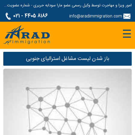
امور ویزا و مهاجرت توسط وکیل رسمی عضو مارا سودابه حریری - شماره عضویت مارا: 1687507
021 - 4405 8186
info@aradimmigration.com
☰
باز شدن لیست مشاغل استرالیای جنوبی