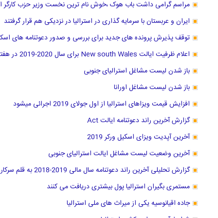
مراسم گرامی داشت باب هوک ،خوش نام ترین نخست وزیر حزب کارگر است
ایران و عربستان با سرمایه گذاری در استرالیا در نزدیکی هم قرار گرفتند
توقف پذیرش پرونده های جدید برای بررسی و صدور دعوتنامه های اسکیل ورکر 
اعلام ظرفیت ایالت New south Wales برای سال 2020-2019 در هفته آتی
باز شدن لیست مشاغل استرالیای جنوبی
باز شدن لیست مشاغل اورانا
افزایش قیمت ویزاهای استرالیا از اول جولای 2019 اجرائی میشود
گزارش آخرین راند دعوتنامه ایالت Act
آخرین آپدیت ویزای اسکیل ورکر 2019
آخرین وضعیت لیست مشاغل ایالت استرالیای جنوبی
گزارش تحلیلی آخرین راند دعوتنامه سال مالی 2019-2018 به قلم سرکار خانم حریری وکیل عضو مارا
مستمری بگیران استرالیا پول بیشتری دریافت می کنند
جاده اقیانوسیه یکی از میراث های ملی استرالیا