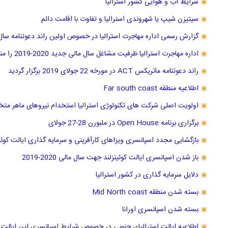
شرایط آب و هوایی کشور استرالیا
سیتیزن شیپ یا شهروندی استرالیا و تفاوت با اقامت دائم
گزارش رسمی اداره مهاجرت استرالیا در خصوص اولین راند دعوتنامه سال ما
اداره مهاجرت استرالیا ظرفیت مشاغل سال مالی جدید 2020-2019 را منتشر کرد
راند دعوتنامه ماتریکس ACT در مورخه 22 جولای 2019 برگزار گردید
اطلاعیه منطقه Far south coast
اولویت اصلی شرکت های تکنولوژی استرالیا استخدام نیروهای ماهر مت
برگزاری برنامه Open House در ملبورن 28-27 جولای
بازگشایی مجدد اسپانسری ویزاهای کارآفرینی و سرمایه گذاری ایالت کوئین
باز شدن اسپانسری ایالت کوئینزلند جهت سال مالی 2020-2019
دلایل سرمایه گذاری در کشور استرالیا
بسته شدن منطقه Mid North coast
بسته شدن اسپانسری اورانا
اطلاعیه ایالت استرالیای جنوبی در خصوص شرایط اسپانسری این ایالت