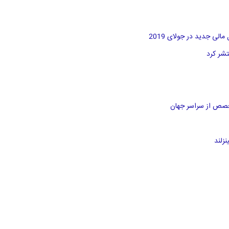
لی جدید در جولای 2019
خصص از سراسر جهان
زلند