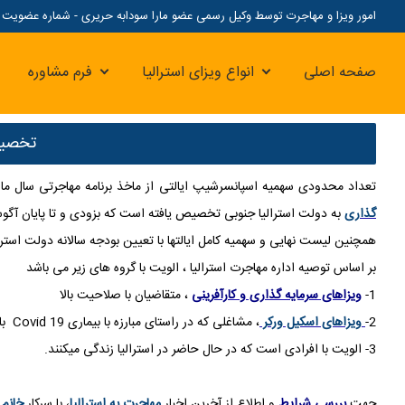
امور ویزا و مهاجرت توسط وکیل رسمی عضو مارا سودابه حریری - شماره عضویت مارا: 07
صفحه اصلی
انواع ویزای استرالیا
فرم مشاوره
تخصیص
تعداد محدودی سهمیه اسپانسرشیپ ایالتی از ماخذ برنامه مهاجرتی سال مالی 2020-2021 جهت استفاده در ظ
گذاری
به دولت استرالیا جنوبی تخصیص یافته است که بزودی و تا پایان 
همچنین لیست نهایی و سهمیه کامل ایالتها با تعیین بودجه سالانه دولت است
بر اساس توصیه اداره مهاجرت استرالیا ، الویت با گروه های زیر می باشد
1-
ویزاهای سرمایه گذاری و کارآفرینی
، متقاضیان با صلاحیت بالا
2-
ویزاهای اسکیل ورکر
، مشاغلی که در راستای مبارزه با بیماری Covid 19 باشند در الویت اسپانسرشیپ ایالتی خواهند بود.
3- الویت با افرادی است که در حال حاضر در استرالیا زندگی میکنند.
جهت
بررسی شرایط
و اطلاع از آخرین اخبار
مهاجرت به استرالیا
، با سرکار
خانم 