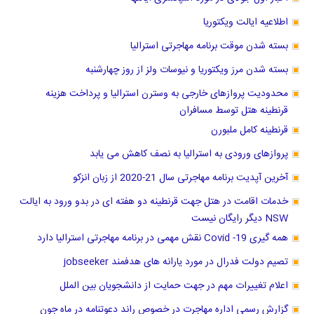
اطلاعیه ایالت ویکتوریا
بسته شدن موقت برنامه مهاجرتی استرالیا
بسته شدن مرز ویکتوریا و نیوسات ولز از روز چهارشنبه
محدودیت پروازهای خارجی به وسترن استرالیا و پرداخت هزینه
قرنطینه هتل توسط مسافران
قرنطینه کامل ملبورن
پروازهای ورودی به استرالیا به نصف کاهش می یابد
آخرین آپدیت برنامه مهاجرتی سال 21-2020 از زبان انزکو
خدمات اقامت در هتل جهت قرنطینه دو هفته ای در بدو ورود به ایالت
NSW دیگر رایگان نیست
همه گیری Covid -19 نقش مهمی در برنامه مهاجرتی استرالیا دارد
تصیم دولت فدرال در مورد یارانه های هدفمند jobseeker
اعلام تغییرات مهم در جهت حمایت از دانشجویان بین الملل
گزارش رسمی اداره مهاجرت در خصوص راند دعوتنامه در ماه جون