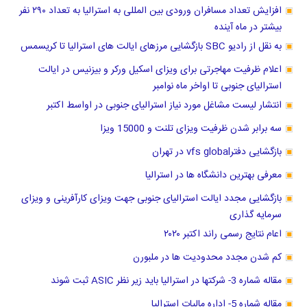
افزایش تعداد مسافران ورودی بین المللی به استرالیا به تعداد ۲۹۰ نفر
بیشتر در ماه آینده
به نقل از رادیو SBC بازگشایی مرزهای ایالت های استرالیا تا کریسمس
اعلام ظرفیت مهاجرتی برای ویزای اسکیل ورکر و بیزنیس در ایالت
استرالیای جنوبی تا اواخر ماه نوامبر
انتشار لیست مشاغل مورد نیاز استرالیای جنوبی در اواسط اکتبر
سه برابر شدن ظرفیت ویزای تلنت و 15000 ویزا
بازگشایی دفترvfs global در تهران
معرفی بهترین دانشگاه ها در استرالیا
بازگشایی مجدد ایالت استرالیای جنوبی جهت ویزای کارآفرینی و ویزای
سرمایه گذاری
اعام نتایج رسمی راند اکتبر ۲۰۲۰
کم شدن مجدد محدودیت ها در ملبورن
مقاله شماره 3- شرکتها در استرالیا باید زیر نظر ASIC ثبت شوند
مقاله شماره 5- اداره مالیات استرالیا