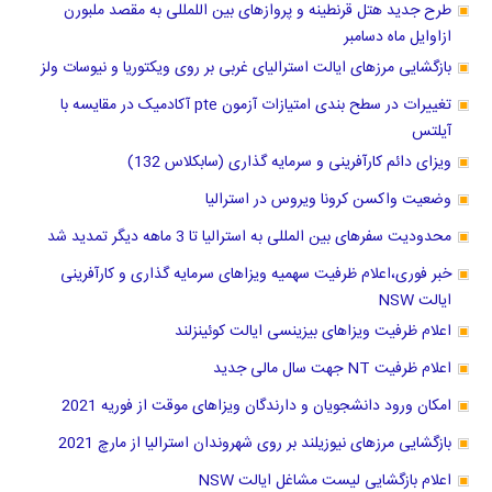
طرح جدید هتل قرنطینه و پروازهای بین اللمللی به مقصد ملبورن
ازاوایل ماه دسامبر
بازگشایی مرزهای ایالت استرالیای غربی بر روی ویکتوریا و نیوسات ولز
تغییرات در سطح بندی امتیازات آزمون pte آکادمیک در مقایسه با
آیلتس
ویزای دائم کارآفرینی و سرمایه گذاری (سابکلاس 132)
وضعیت واکسن کرونا ویروس در استرالیا
محدودیت سفرهای بین المللی به استرالیا تا 3 ماهه دیگر تمدید شد
خبر فوری،اعلام ظرفیت سهمیه ویزاهای سرمایه گذاری و کارآفرینی
ایالت NSW
اعلام ظرفیت ویزاهای بیزینسی ایالت کوئینزلند
اعلام ظرفیت NT جهت سال مالی جدید
امکان ورود دانشجویان و دارندگان ویزاهای موقت از فوریه 2021
بازگشایی مرزهای نیوزیلند بر روی شهروندان استرالیا از مارچ 2021
اعلام بازگشایی لیست مشاغل ایالت NSW