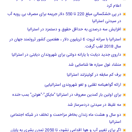
اعلام کرد
در پی خشکسالی مبلغ 220 تا 550 دلار جریمه برای مصرف بی رویه آب
در سیدنی استرالیا
افزایش سه درصدی به حداقل حقوق و دستمزد در استرالیا
استرالیا با سرانه ثروت 6 تریلیون دلار ، هفتمین کشور ثروتمند جهان در
سال 2018 لقب گرفت.
داروی جدید دیابت با یارانه دولتی برای شهروندان دیابتی در استرالیا
منشاء غول سیاره ها شناسایی شد
برف کم سابقه در کوئینزلند استرالیا
ارائه گواهینامه تقلبی و لغو شهروندی استرالیایی
برای اولین بار کمدین معروف در استرالیا "مایکل"-"هوتن" بمب خنده
مه غلیظ در سیدنی دردسرساز شد
دو سال و هشت ماه زندان بخاطر مزاحمت و تخلف در شبکه اجتماعی
استرالیا
اگر برای تغییر آب و هوا اقدامی نشود، تا 2050 تمدن بشری به پایان