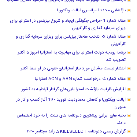
بازگشائی ایالت کوئینزلند جهت ویزای کارآفرینی و سرمایه گذاری استرالیا
بازگشایی مجدد اسپانسری ایالت ویکتوریا
مقاله شماره 1 -مراحل چگونگی ایجاد و شروع بیزینس در استرالیا برای
ویزای سرمایه گذاری و کارآفرینی
مقاله شماره 2- انتخاب ساختار بیزینس برای ویزای سرمایه گذاری و
کارآفرینی
برنامه بودجه دولت استرالیا برای مهاجرت به استرالیا امروز 6 اکتبر
تصویب شد.
انتشار لیست مشاغل مورد نیاز استرالیای جنوبی در اواسط اکتبر
مقاله شماره 4- درخواست شماره ABN و ACN استرالیا
افزایش ظرفیت بازگشت استرالیایی‌های گرفتار قرنطینه به کشور
ایالت ویکتوریا و کاهش محدودیت کووید - 19 آغاز کسب و کار در
ملبورن
نخبه های ایرانی بیشترین دعوتنامه های تلنت را به خود اختصاص
دادند.
گزارش رسمی دعوتنامه SKILLSELECT, راند سپتامبر ۲۰۲۰