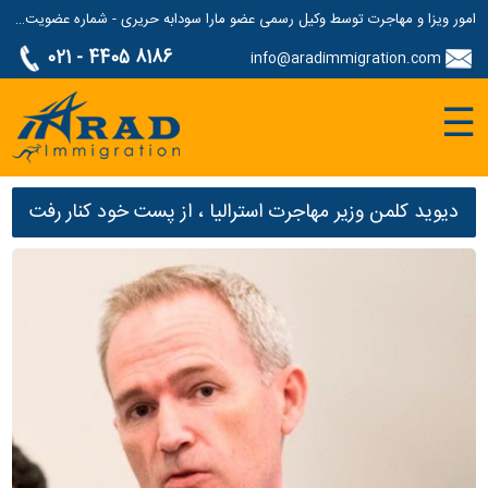
امور ویزا و مهاجرت توسط وکیل رسمی عضو مارا سودابه حریری - شماره عضویت مارا: 1687507
021 - 4405 8186
info@aradimmigration.com
☰
دیوید کلمن وزیر مهاجرت استرالیا ، از پست خود کنار رفت