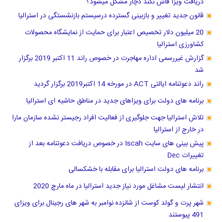
دریافت ویزا فاش نکند دچار مشکل میشود؟
قانون جدید تغییر و بازبینی گسترده درسیستم بازنشستگی در استرالیا
20 میلیون دلار تخصیص اعتبار برای حمایت از نمایشگاه محصولات
کشاورزی استرالیا
گزارش غیررسمی اداره مهاجرت در خصوص راند 11 اکتبر 2019 برگزار
شد
راند دعوتنامه ایالتی ACT در مورخه 14 اکتبر2019 برگزار گردید
برنامه های دولت برای ویزاهای جدید در مناطق حاشیه ای استرالیا
تلاش استرالیا جهت جلوگیری از فعالیت افراد رجیستر نشده سازمان مارا
در خارج از استرالیا
پیش بینی های سایت Iscah در خصوص دریافت دعوتنامه بعد از
تغییرات Dec
برنامه های دولت استرالیا برای مقابله با خشکسالی
انتشار لیست مشاغل مورد نیاز جدید استرالیا در ماه مارچ 2020
شهر پرت و گولد کوست از شانزده نوامبر به شهر های رجینال برای ویزای
491 پیوستند