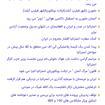
می رسد
ملبورن (شهر فیلیپ آیلند)ایالت ویکتوریا(شهر فیلیپ آیلند)
آسمان ملبورن به استقبال تاکسی هوایی " اوبر" می رود
استرالیا در صدر و ایران و افغانستان در انتهای جدول وضعیت آزادی
بیان
کمک سفارت استرالیا اقشار محروم در ایران
پیدا شدن یک کیسه پلاستیکی کی اف سی متعلق به 40 سال پیش در
سواحل استرالیا
مراسم گرامی داشت باب هوک ،خوش نام ترین نخست وزیر حزب کارگر
استرالیا
قانون" مرگ آسان " در ایالت ویکتوریای استرالیا اجرا می شود
ایران و عربستان با سرمایه گذاری در استرالیا در نزدیکی هم قرار گرفتند
نارضایتی مشتریان ازکار ناشایست یک کافه شیک در سیدنی
توقف پذیرش پرونده های جدید برای بررسی و صدور دعوتنامه های
اسکیل ورکر سابکلاس های 190 و 489