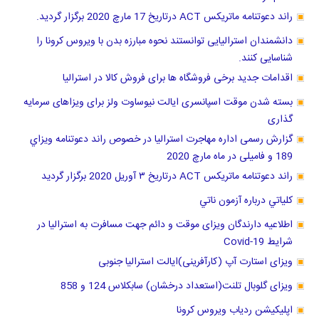
راند دعوتنامه ماتریکس ACT درتاریخ 17 مارچ 2020 برگزار گردید.
دانشمندان استرالیایی توانستند نحوه مبارزه بدن با ویروس کرونا را
شناسایی کنند.
اقدامات جدید برخی فروشگاه ها برای فروش کالا در استرالیا
بسته شدن موقت اسپانسری ایالت نیوساوت ولز برای ویزاهای سرمایه
گذاری
گزارش رسمی اداره مهاجرت استرالیا در خصوص راند دعوتنامه ويزاي
189 و فامیلی در ماه مارچ 2020
راند دعوتنامه ماتریکس ACT درتاریخ ٣ آوریل 2020 برگزار گرديد
كلياتي درباره آزمون ناتي
اطلاعیه دارندگان ویزای موقت و دائم جهت مسافرت به استرالیا در
شرایط Covid-19
ویزای استارت آپ (کارآفرینی)ایالت استرالیا جنوبی
ویزای گلوبال تلنت(استعداد درخشان) سابکلاس 124 و 858
اپلیکیشن ردیاب ویروس کرونا