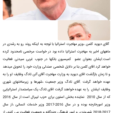
آقای دیوید کلمن ،وزیر مهاجرت استرالیا با توجه به اینکه روند رو به رشدی در
ماههای اخیر به مهاجرت استرالیا داده بود در خواست مرخصی نامحدود کرده
است.ایشان بعنوان عضو کمیسیون بانکها در جنوب غربی سیدنی فعالیت
خواهد کرد.اقای کلمن بنا بر دلایل شخصی صندلی وزارت خود را تحویل میدهد
و تا زمان بازگشت اقای دیوید به وزارت مهاجرت آقای آلن تادگ وظایف او را به
عهده خواهد گرفت .آقای تادگ وزیر جمعیت ،شهرها و زیرساختهای شهری
وظایف ایشان را به عهده خواهند گرفت اقای تادگ یک سیاستمدار استرالیایی
که از سال 2010 نماینده بخش استون برای حزب لیبرال است.از سال 2016
وزیر امورخارجه بوده و در سال 2016-2017 وزیر خدمات انسانی ،از سال
2017-2018 شهروندی و امور فرهنگی چندگانه و جمعیت فعالیت می کنند، از