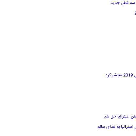
د
سترالیا به غذای سالم