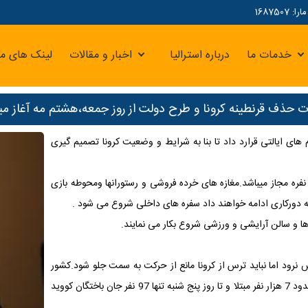
16875
خدمات ما
درباره استرالیا
اخبار و مقالات
لینک های مر
ت حذف قرنطینه کرونا و طرح دولت از روز جمعه،هشتم مه آغاز می
 های ایالتی قرارد داد تا بنا به شرایط و وضعیت کرونا تصمیم گیری
ر فاز اول تجمع و دورهمی و میهمانی در خانه ها 5 نفره و در محیط باز 10 نفره مجاز میباشد.مغازه های خرده فروشی و رستورانها ومحوطه بازی
 به دورکاری ادامه خواهند داد سفره های داخلی شروع می شود .
رود اما نباید ترس از کرونا مانع از حرکت به سمت جلو شود.
کشور
استرالیا یکی از موفق ترین کشور در کنترل ویروس کرونا میباشد که تا کنون حدود 7 هزار نفر مبتلا و تا روز پنج شنبه تنها 97 نفر جان باختگان کووید