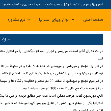
امور ویزا و مهاجرت توسط وکیل رسمی عضو مارا سودابه حریری - شماره عضویت مارا: 07
صفحه اصلی
انواع ویزای استرالیا
فرم مشاوره
جزئیا
دولت فدرال آقای اسکات موریسون اجرای سه فاز بازگشایی را در اختیار مقام
کنند.
د
کودکان در پارکها و مدارس بازگشایی می شوند.کارمندان تا حد امکان از خانه
در فاز دوم تجمع و میهمانیها تا سقف 20 نفر مجاز و فعالیت باشگاه ها و سینماها و سالن آرایشی و ورزشی شروع بکار می نمایند.
در فاز سوم هم تجمع های تا سقف 100 نفر مجاز خواهند بود.
آقای موریسون گفت هرچند ممکن است همه چیز مطابق برنامه و میل ما پیش ن
19 در این کشور میباشد.