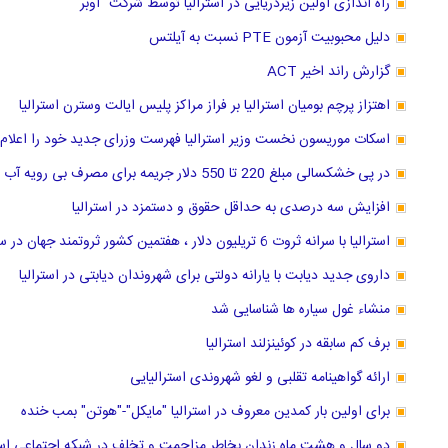
راه اندازی اولین زیردریایی در استرالیا توسط شرکت "اوبر"
دلیل محبوبیت آزمون PTE نسبت به آیلتس
گزارش راند اخیر ACT
اهتزاز پرچم بومیان استرالیا بر فراز مراکز پلیس ایالت وسترن استرالیا
اسکات موریسون نخست وزیر استرالیا فهرست وزرای جدید خود را اعلام 
در پی خشکسالی مبلغ 220 تا 550 دلار جریمه برای مصرف بی رویه آب در سیدنی استرالیا
افزایش سه درصدی به حداقل حقوق و دستمزد در استرالیا
استرالیا با سرانه ثروت 6 تریلیون دلار ، هفتمین کشور ثروتمند جهان در سال 2018 لقب گرفت.
داروی جدید دیابت با یارانه دولتی برای شهروندان دیابتی در استرالیا
منشاء غول سیاره ها شناسایی شد
برف کم سابقه در کوئینزلند استرالیا
ارائه گواهینامه تقلبی و لغو شهروندی استرالیایی
برای اولین بار کمدین معروف در استرالیا "مایکل"-"هوتن" بمب خنده
دو سال و هشت ماه زندان بخاطر مزاحمت و تخلف در شبکه اجتماعی استر