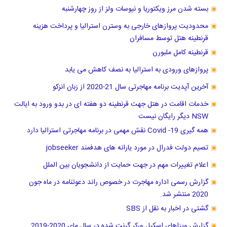
بسته شدن مرز ویکتوریا و نیوسات ولز از روز چهارشنبه
محدودیت پروازهای خارجی به وسترن استرالیا و پرداخت هزینه
قرنطینه هتل توسط مسافران
قرنطینه کامل ملبورن
پروازهای ورودی به استرالیا به نصف کاهش می یابد
آخرین آپدیت برنامه مهاجرتی سال 21-2020 از زبان انزکو
خدمات اقامت در هتل جهت قرنطینه دو هفته ای در بدو ورود به ایالت
NSW دیگر رایگان نیست
همه گیری Covid -19 نقش مهمی در برنامه مهاجرتی استرالیا دارد
تصیم دولت فدرال در مورد یارانه های هدفمند jobseeker
اعلام تغییرات مهم در جهت حمایت از دانشجویان بین الملل
گزارش رسمی اداره مهاجرت در خصوص راند دعوتنامه در ماه جون
2020 منتشر شد.
گشتی در اخبار به نقل از SBS
گزارش ویزاهای اسکیل ورکر گرنت شده در سال مای 2020-2019