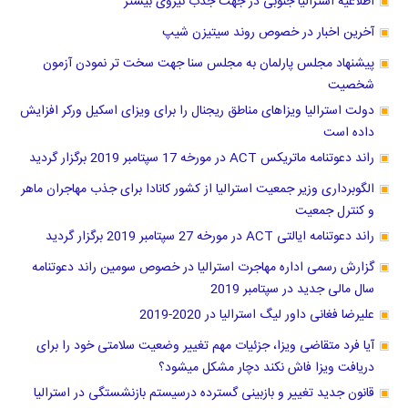
اطلاعیه استرالیا جنوبی در جهت جذب نیروی بیشتر
آخرین اخبار در خصوص روند سیتیزن شیپ
پیشنهاد مجلس پارلمان به مجلس سنا جهت سخت تر نمودن آزمون
شخصیت
دولت استرالیا ویزاهای مناطق ریجنال را برای ویزای اسکیل ورکر افزایش
داده است
راند دعوتنامه ماتریکس ACT در مورخه 17 سپتامبر 2019 برگزار گردید
الگوبرداری وزیر جمعیت استرالیا از کشور کانادا برای جذب مهاجران ماهر
و کنترل جمعیت
راند دعوتنامه ایالتی ACT در مورخه 27 سپتامبر 2019 برگزار گردید
گزارش رسمی اداره مهاجرت استرالیا در خصوص سومین راند دعوتنامه
سال مالی جدید در سپتامبر 2019
علیرضا فغانی داور لیگ استرالیا در 2020-2019
آیا فرد متقاضی ویزا، جزئیات مهم تغییر وضعیت سلامتی خود را برای
دریافت ویزا فاش نکند دچار مشکل میشود؟
قانون جدید تغییر و بازبینی گسترده درسیستم بازنشستگی در استرالیا