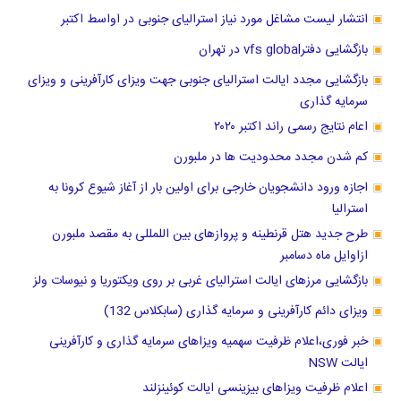
انتشار لیست مشاغل مورد نیاز استرالیای جنوبی در اواسط اکتبر
بازگشایی دفترvfs global در تهران
بازگشایی مجدد ایالت استرالیای جنوبی جهت ویزای کارآفرینی و ویزای
سرمایه گذاری
اعام نتایج رسمی راند اکتبر ۲۰۲۰
کم شدن مجدد محدودیت ها در ملبورن
اجازه ورود دانشجویان خارجی برای اولین بار از آغاز شیوع کرونا به
استرالیا
طرح جدید هتل قرنطینه و پروازهای بین اللمللی به مقصد ملبورن
ازاوایل ماه دسامبر
بازگشایی مرزهای ایالت استرالیای غربی بر روی ویکتوریا و نیوسات ولز
ویزای دائم کارآفرینی و سرمایه گذاری (سابکلاس 132)
خبر فوری،اعلام ظرفیت سهمیه ویزاهای سرمایه گذاری و کارآفرینی
ایالت NSW
اعلام ظرفیت ویزاهای بیزینسی ایالت کوئینزلند