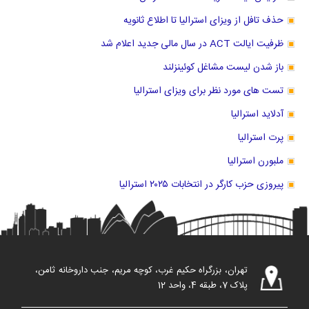
حذف تافل از ویزای استرالیا تا اطلاع ثانویه
ظرفیت ایالت ACT در سال مالی جدید اعلام شد
باز شدن لیست مشاغل کوئینزلند
تست های مورد نظر برای ویزای استرالیا
آدلاید استرالیا
پرت استرالیا
ملبورن استرالیا
پیروزی حزب کارگر در انتخابات ۲۰۲۵ استرالیا
تهران، بزرگراه حکیم غرب، کوچه مریم، جنب داروخانه ثامن،
پلاک 7، طبقه 4، واحد 12