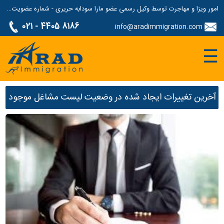
امور ویزا و مهاجرت توسط وکیل رسمی عضو مارا سودابه حریری - شماره عضویت مارا: 1687507
021 - 4405 8186
info@aradimmigration.com
☰
آخرین تغییرات ایجاد شده در وضعیت لیست مشاغل موجود
در ایالت SA