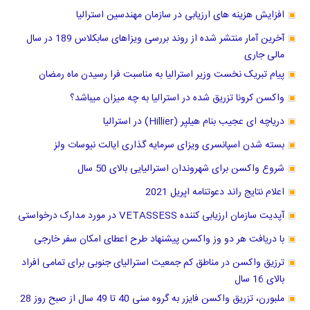
افزایش هزینه های ارزیابی در سازمان مهندسین استرالیا
آخرین آمار منتشر شده از روند بررسی ویزاهای سابکلاس 189 در سال
مالی جاری
پیام تبریک نخست وزیر استرالیا به مناسبت فرا رسیدن ماه رمضان
واکسن کرونا تزریق شده در استرالیا به چه میزان میباشد؟
دریاچه ا‌ی عجیب بنام هیلیِر (Hillier) در استرالیا
بسته شدن اسپانسری ویزای سرمایه گذاری ایالت نیوسات ولز
شروع واکسن برای شهروندان استرالیایی بالای 50 سال
اعلام نتایج راند دعوتنامه اپریل 2021
آپدیت سازمان ارزیابی کننده VETASSESS در مورد مدارک درخواستی
با دریافت هر دو وز واکسن پیشنهاد طرح اعطای امکان سفر خارجی
ترزیق واکسن در مناطق کم جمعیت استرالیای جنوبی برای تمامی افراد
بالای 16 سال
ملبورن، تزریق واکسن فایزر به گروه سنی 40 تا 49 سال از صبح روز 28