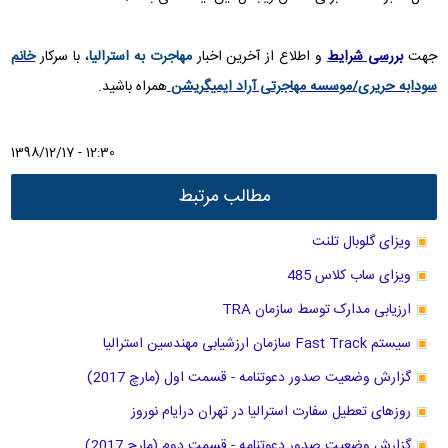
جهت
بررسی شرایط
و اطلاع از آخرین اخبار
مهاجرت به استرالیا
، با سرکار
خانم
سودابه حریری/موسسه مهاجرتی آراد ایمیگریشن
همراه باشید
.
1398/12/17 - 12:30
مطالب مرتبط
ویزای گلوبال تلنت
ویزای ساب کلاس 485
ارزیابی مدارک توسط سازمان TRA
سیستم Fast Track سازمان ارزشیابی مهندسین استرالیا
گزارش وضعیت صدور دعوتنامه - قسمت اول (مارچ 2017)
روزهای تعطیل سفارت استرالیا در تهران درایام نوروز
گزارش وضعیت صدور دعوتنامه - قسمت دوم (مارچ 2017)