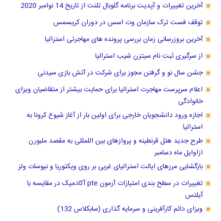
آخرین تغییرات و آپدیت برنامه گلوبال تلنت از تاریخ 14 نوامبر 2020
توقف فست ترک سازمان وت اسس در دوران کریسمس
آخرین بروزرسانی زمان بررسی پرونده های مهاجرتی استرالیا
از سرگیری ثبت نام سیتزن شیب استرالیا
جشن سال نو و ‌گرفتن مجوز برای شرکت در آتش بازی سیدنی
اعلام سرپرست مهاجرت استرالیا برای حمایت بیشتر از متقاضیان ویزای
خانوادگی
اجازه ورود دانشجویان خارجی برای اولین بار از آغاز شیوع کرونا به
استرالیا
طرح جدید هتل قرنطینه و پروازهای بین اللمللی به مقصد ملبورن
ازاوایل ماه دسامبر
بازگشایی مرزهای ایالت استرالیای غربی بر روی ویکتوریا و نیوسات ولز
تغییرات در سطح بندی امتیازات آزمون pte آکادمیک در مقایسه با
آیلتس
ویزای دائم کارآفرینی و سرمایه گذاری (سابکلاس 132)