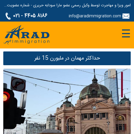
امور ویزا و مهاجرت توسط وکیل رسمی عضو مارا سودابه حریری - شماره عضویت مارا: 1687507
021 - 4405 8186
info@aradimmigration.com
☰
حداکثر مهمان در ملبورن 15 نفر