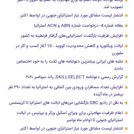
برنامه بودجه دولت استرالیا برای مهاجرت به استرالیا امروز 6 اکتبر
تصویب شد.
انتشار لیست مشاغل مورد نیاز استرالیای جنوبی در اواسط اکتبر
مقاله شماره 4- درخواست شماره ABN و ACN استرالیا
افزایش ظرفیت بازگشت استرالیایی‌های گرفتار قرنطینه به کشور
ایالت ویکتوریا و کاهش محدودیت کووید - 19 آغاز کسب و کار در
ملبورن
نخبه های ایرانی بیشترین دعوتنامه های تلنت را به خود اختصاص
دادند.
گزارش رسمی دعوتنامه SKILLSELECT, راند سپتامبر ۲۰۲۰
افزایش تعداد مسافران ورودی بین المللی به استرالیا به تعداد ۲۹۰ نفر
بیشتر در ماه آینده
به نقل از رادیو SBC بازگشایی مرزهای ایالت های استرالیا تا کریسمس
اعلام ظرفیت مهاجرتی برای ویزای اسکیل ورکر و بیزنیس در ایالت
استرالیای جنوبی تا اواخر ماه نوامبر
انتشار لیست مشاغل مورد نیاز استرالیای جنوبی در اواسط اکتبر