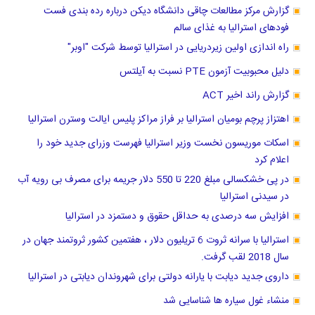
گزارش مرکز مطالعات چاقی دانشگاه دیکن درباره رده بندی فست
فودهای استرالیا به غذای سالم
راه اندازی اولین زیردریایی در استرالیا توسط شرکت "اوبر"
دلیل محبوبیت آزمون PTE نسبت به آیلتس
گزارش راند اخیر ACT
اهتزاز پرچم بومیان استرالیا بر فراز مراکز پلیس ایالت وسترن استرالیا
اسکات موریسون نخست وزیر استرالیا فهرست وزرای جدید خود را
اعلام کرد
در پی خشکسالی مبلغ 220 تا 550 دلار جریمه برای مصرف بی رویه آب
در سیدنی استرالیا
افزایش سه درصدی به حداقل حقوق و دستمزد در استرالیا
استرالیا با سرانه ثروت 6 تریلیون دلار ، هفتمین کشور ثروتمند جهان در
سال 2018 لقب گرفت.
داروی جدید دیابت با یارانه دولتی برای شهروندان دیابتی در استرالیا
منشاء غول سیاره ها شناسایی شد