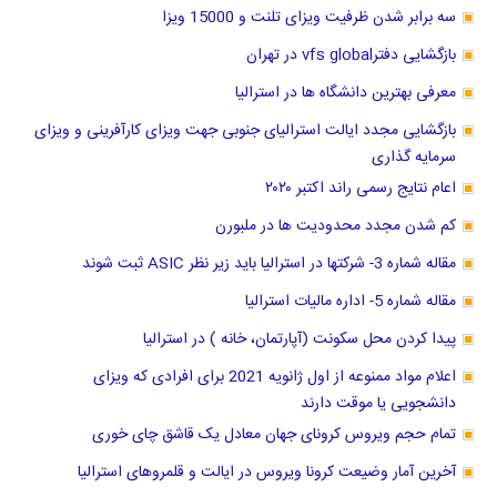
سه برابر شدن ظرفیت ویزای تلنت و 15000 ویزا
بازگشایی دفترvfs global در تهران
معرفی بهترین دانشگاه ها در استرالیا
بازگشایی مجدد ایالت استرالیای جنوبی جهت ویزای کارآفرینی و ویزای
سرمایه گذاری
اعام نتایج رسمی راند اکتبر ۲۰۲۰
کم شدن مجدد محدودیت ها در ملبورن
مقاله شماره 3- شرکتها در استرالیا باید زیر نظر ASIC ثبت شوند
مقاله شماره 5- اداره مالیات استرالیا
پیدا کردن محل سکونت (آپارتمان، خانه ) در استرالیا
اعلام مواد ممنوعه از اول ژانویه 2021 برای افرادی که ویزای
دانشجویی یا موقت دارند
تمام حجم ویروس کرونای جهان معادل یک قاشق چای خوری
آخرین آمار وضیعت کرونا ویروس در ایالت و قلمروهای استرالیا