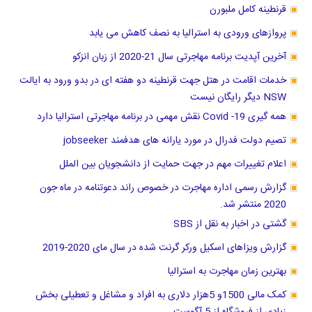
قرنطینه کامل ملبورن
پروازهای ورودی به استرالیا به نصف کاهش می یابد
آخرین آپدیت برنامه مهاجرتی سال 21-2020 از زبان انزکو
خدمات اقامت در هتل جهت قرنطینه دو هفته ای در بدو ورود به ایالت
NSW دیگر رایگان نیست
همه گیری Covid -19 نقش مهمی در برنامه مهاجرتی استرالیا دارد
تصیم دولت فدرال در مورد یارانه های هدفمند jobseeker
اعلام تغییرات مهم در جهت حمایت از دانشجویان بین الملل
گزارش رسمی اداره مهاجرت در خصوص راند دعوتنامه در ماه جون
2020 منتشر شد.
گشتی در اخبار به نقل از SBS
گزارش ویزاهای اسکیل ورکر گرنت شده در سال مای 2020-2019
بهترین زمان مهاجرت به استرالیا
کمک مالی 1500و 5هزار دلاری به افراد و مشاغل و تعطیلی بخش
زیادی از فروشگاه از 5 آگوست