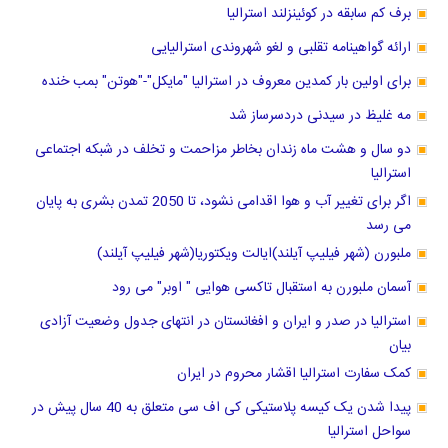
برف کم سابقه در کوئینزلند استرالیا
ارائه گواهینامه تقلبی و لغو شهروندی استرالیایی
برای اولین بار کمدین معروف در استرالیا "مایکل"-"هوتن" بمب خنده
مه غلیظ در سیدنی دردسرساز شد
دو سال و هشت ماه زندان بخاطر مزاحمت و تخلف در شبکه اجتماعی
استرالیا
اگر برای تغییر آب و هوا اقدامی نشود، تا 2050 تمدن بشری به پایان
می رسد
ملبورن (شهر فیلیپ آیلند)ایالت ویکتوریا(شهر فیلیپ آیلند)
آسمان ملبورن به استقبال تاکسی هوایی " اوبر" می رود
استرالیا در صدر و ایران و افغانستان در انتهای جدول وضعیت آزادی
بیان
کمک سفارت استرالیا اقشار محروم در ایران
پیدا شدن یک کیسه پلاستیکی کی اف سی متعلق به 40 سال پیش در
سواحل استرالیا