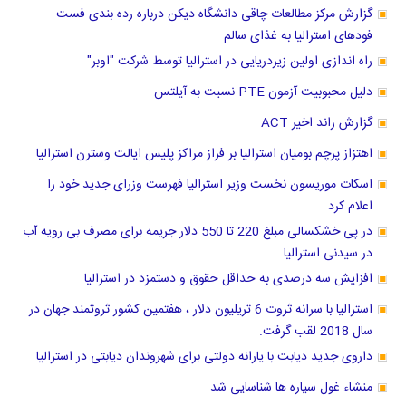
گزارش مرکز مطالعات چاقی دانشگاه دیکن درباره رده بندی فست
فودهای استرالیا به غذای سالم
راه اندازی اولین زیردریایی در استرالیا توسط شرکت "اوبر"
دلیل محبوبیت آزمون PTE نسبت به آیلتس
گزارش راند اخیر ACT
اهتزاز پرچم بومیان استرالیا بر فراز مراکز پلیس ایالت وسترن استرالیا
اسکات موریسون نخست وزیر استرالیا فهرست وزرای جدید خود را
اعلام کرد
در پی خشکسالی مبلغ 220 تا 550 دلار جریمه برای مصرف بی رویه آب
در سیدنی استرالیا
افزایش سه درصدی به حداقل حقوق و دستمزد در استرالیا
استرالیا با سرانه ثروت 6 تریلیون دلار ، هفتمین کشور ثروتمند جهان در
سال 2018 لقب گرفت.
داروی جدید دیابت با یارانه دولتی برای شهروندان دیابتی در استرالیا
منشاء غول سیاره ها شناسایی شد