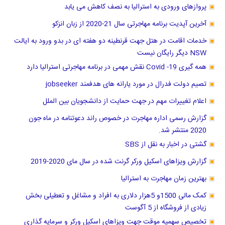
پروازهای ورودی به استرالیا به نصف کاهش می یابد
آخرین آپدیت برنامه مهاجرتی سال 21-2020 از زبان انزکو
خدمات اقامت در هتل جهت قرنطینه دو هفته ای در بدو ورود به ایالت
NSW دیگر رایگان نیست
همه گیری Covid -19 نقش مهمی در برنامه مهاجرتی استرالیا دارد
تصیم دولت فدرال در مورد یارانه های هدفمند jobseeker
اعلام تغییرات مهم در جهت حمایت از دانشجویان بین الملل
گزارش رسمی اداره مهاجرت در خصوص راند دعوتنامه در ماه جون
2020 منتشر شد.
گشتی در اخبار به نقل از SBS
گزارش ویزاهای اسکیل ورکر گرنت شده در سال مای 2020-2019
بهترین زمان مهاجرت به استرالیا
کمک مالی 1500و 5هزار دلاری به افراد و مشاغل و تعطیلی بخش
زیادی از فروشگاه از 5 آگوست
تخصیص سهمیه موقت جهت ویزاهای اسکیل ورکر و سرمایه گذاری