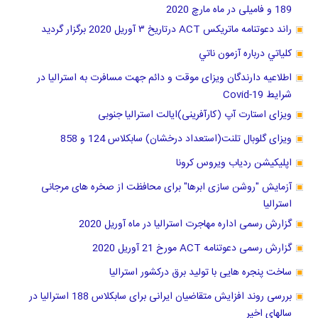
189 و فامیلی در ماه مارچ 2020
راند دعوتنامه ماتریکس ACT درتاریخ ٣ آوریل 2020 برگزار گرديد
كلياتي درباره آزمون ناتي
اطلاعیه دارندگان ویزای موقت و دائم جهت مسافرت به استرالیا در
شرایط Covid-19
ویزای استارت آپ (کارآفرینی)ایالت استرالیا جنوبی
ویزای گلوبال تلنت(استعداد درخشان) سابکلاس 124 و 858
اپلیکیشن ردیاب ویروس کرونا
آزمایش "روشن سازی ابرها" برای محافظت از صخره های مرجانی
استرالیا
گزارش رسمی اداره مهاجرت استرالیا در ماه آوریل 2020
گزارش رسمی دعوتنامه ACT مورخ 21 آوریل 2020
ساخت پنجره هایی با تولید برق درکشور استرالیا
بررسی روند افزایش متقاضیان ایرانی برای سابکلاس 188 استرالیا در
سالهای اخیر