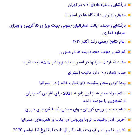
بازگشایی دفترvfs global در تهران
معرفی بهترین دانشگاه ها در استرالیا
بازگشایی مجدد ایالت استرالیای جنوبی جهت ویزای کارآفرینی و ویزای
سرمایه گذاری
اعام نتایج رسمی راند اکتبر ۲۰۲۰
کم شدن مجدد محدودیت ها در ملبورن
مقاله شماره 3- شرکتها در استرالیا باید زیر نظر ASIC ثبت شوند
مقاله شماره 5- اداره مالیات استرالیا
پیدا کردن محل سکونت (آپارتمان، خانه ) در استرالیا
اعلام مواد ممنوعه از اول ژانویه 2021 برای افرادی که ویزای
دانشجویی یا موقت دارند
تمام حجم ویروس کرونای جهان معادل یک قاشق چای خوری
آخرین آمار وضیعت کرونا ویروس در ایالت و قلمروهای استرالیا
آخرین تغییرات و آپدیت برنامه گلوبال تلنت از تاریخ 14 نوامبر 2020