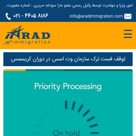
امور ویزا و مهاجرت توسط وکیل رسمی عضو مارا سودابه حریری - شماره عضویت مارا: 1687507
021 - 4405 8186
info@aradimmigration.com
☰
توقف فست ترک سازمان وت اسس در دوران کریسمس