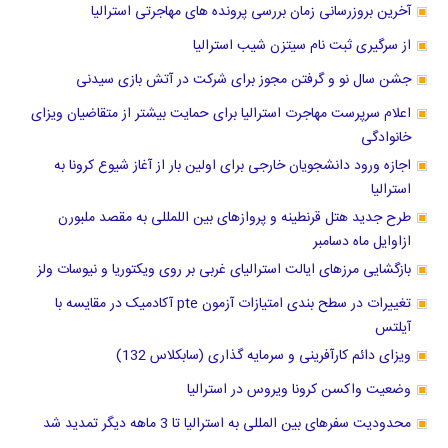
آخرین بروزرسانی زمان بررسی پرونده های مهاجرتی استرالیا
از سرگیری ثبت نام سیتزن شیب استرالیا
جشن سال نو و ‌گرفتن مجوز برای شرکت در آتش بازی سیدنی
اعلام سرپرست مهاجرت استرالیا برای حمایت بیشتر از متقاضیان ویزای
خانوادگی
اجازه ورود دانشجویان خارجی برای اولین بار از آغاز شیوع کرونا به
استرالیا
طرح جدید هتل قرنطینه و پروازهای بین اللمللی به مقصد ملبورن
ازاوایل ماه دسامبر
بازگشایی مرزهای ایالت استرالیای غربی بر روی ویکتوریا و نیوسات ولز
تغییرات در سطح بندی امتیازات آزمون pte آکادمیک در مقایسه با
آیلتس
ویزای دائم کارآفرینی و سرمایه گذاری (سابکلاس 132)
وضعیت واکسن کرونا ویروس در استرالیا
محدودیت سفرهای بین المللی به استرالیا تا 3 ماهه دیگر تمدید شد