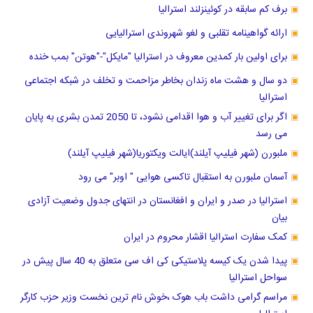
برف کم سابقه در کوئینزلند استرالیا
ارائه گواهینامه تقلبی و لغو شهروندی استرالیایی
برای اولین بار کمدین معروف در استرالیا "مایکل"-"هوتن" بمب خنده
دو سال و هشت ماه زندان بخاطر مزاحمت و تخلف در شبکه اجتماعی
استرالیا
اگر برای تغییر آب و هوا اقدامی نشود، تا 2050 تمدن بشری به پایان
می رسد
ملبورن (شهر فیلیپ آیلند)ایالت ویکتوریا(شهر فیلیپ آیلند)
آسمان ملبورن به استقبال تاکسی هوایی " اوبر" می رود
استرالیا در صدر و ایران و افغانستان در انتهای جدول وضعیت آزادی
بیان
کمک سفارت استرالیا اقشار محروم در ایران
پیدا شدن یک کیسه پلاستیکی کی اف سی متعلق به 40 سال پیش در
سواحل استرالیا
مراسم گرامی داشت باب هوک ،خوش نام ترین نخست وزیر حزب کارگر
استرالیا