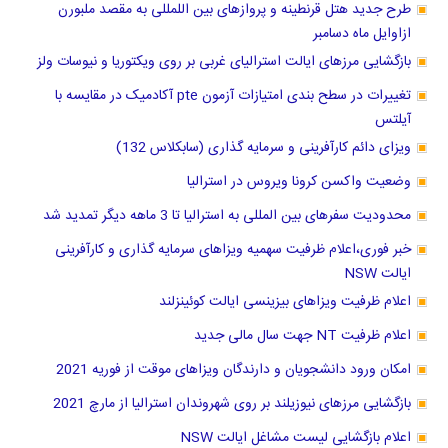
طرح جدید هتل قرنطینه و پروازهای بین اللمللی به مقصد ملبورن
ازاوایل ماه دسامبر
بازگشایی مرزهای ایالت استرالیای غربی بر روی ویکتوریا و نیوسات ولز
تغییرات در سطح بندی امتیازات آزمون pte آکادمیک در مقایسه با
آیلتس
ویزای دائم کارآفرینی و سرمایه گذاری (سابکلاس 132)
وضعیت واکسن کرونا ویروس در استرالیا
محدودیت سفرهای بین المللی به استرالیا تا 3 ماهه دیگر تمدید شد
خبر فوری،اعلام ظرفیت سهمیه ویزاهای سرمایه گذاری و کارآفرینی
ایالت NSW
اعلام ظرفیت ویزاهای بیزینسی ایالت کوئینزلند
اعلام ظرفیت NT جهت سال مالی جدید
امکان ورود دانشجویان و دارندگان ویزاهای موقت از فوریه 2021
بازگشایی مرزهای نیوزیلند بر روی شهروندان استرالیا از مارچ 2021
اعلام بازگشایی لیست مشاغل ایالت NSW