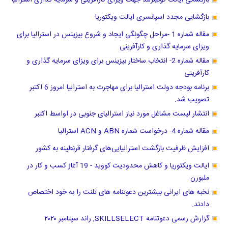
بازگشائی ایالت کوئینزلند جهت ویزای کارآفرینی و سرمایه گذاری استرالیا
بازگشایی مجدد اسپانسری ایالت ویکتوریا
مقاله شماره 1 -مراحل چگونگی ایجاد و شروع بیزینس در استرالیا برای
ویزای سرمایه گذاری و کارآفرینی
مقاله شماره 2- انتخاب ساختار بیزینس برای ویزای سرمایه گذاری و
کارآفرینی
برنامه بودجه دولت استرالیا برای مهاجرت به استرالیا امروز 6 اکتبر
تصویب شد.
انتشار لیست مشاغل مورد نیاز استرالیای جنوبی در اواسط اکتبر
مقاله شماره 4- درخواست شماره ABN و ACN استرالیا
افزایش ظرفیت بازگشت استرالیایی‌های گرفتار قرنطینه به کشور
ایالت ویکتوریا و کاهش محدودیت کووید - 19 آغاز کسب و کار در
ملبورن
نخبه های ایرانی بیشترین دعوتنامه های تلنت را به خود اختصاص
دادند.
گزارش رسمی دعوتنامه SKILLSELECT, راند سپتامبر ۲۰۲۰