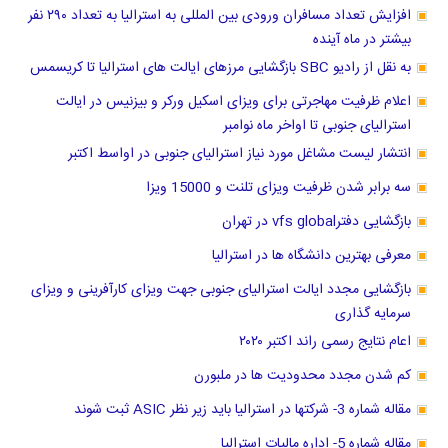
افزایش تعداد مسافران ورودی بین المللی به استرالیا به تعداد ۲۹۰ نفر
بیشتر در ماه آینده
به نقل از رادیو SBC بازگشایی مرزهای ایالت های استرالیا تا کریسمس
اعلام ظرفیت مهاجرتی برای ویزای اسکیل ورکر و بیزنیس در ایالت
استرالیای جنوبی تا اواخر ماه نوامبر
انتشار لیست مشاغل مورد نیاز استرالیای جنوبی در اواسط اکتبر
سه برابر شدن ظرفیت ویزای تلنت و 15000 ویزا
بازگشایی دفترvfs global در تهران
معرفی بهترین دانشگاه ها در استرالیا
بازگشایی مجدد ایالت استرالیای جنوبی جهت ویزای کارآفرینی و ویزای
سرمایه گذاری
اعام نتایج رسمی راند اکتبر ۲۰۲۰
کم شدن مجدد محدودیت ها در ملبورن
مقاله شماره 3- شرکتها در استرالیا باید زیر نظر ASIC ثبت شوند
مقاله شماره 5- اداره مالیات استرالیا