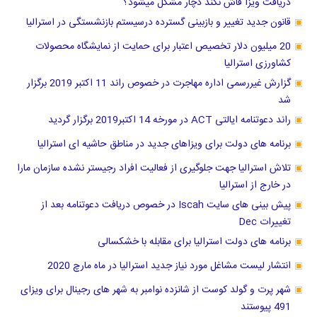
دریافت ویزا فاش نکند دچار مشکل میشود؟
قانون جدید تغییر و بازبینی گسترده درسیستم بازنشستگی در استرالیا
20 میلیون دلار تخصیص اعتبار برای حمایت از نمایشگاه محصولات
کشاورزی استرالیا
گزارش غیررسمی اداره مهاجرت در خصوص راند 11 اکتبر 2019 برگزار
شد
راند دعوتنامه ایالتی ACT در مورخه 14 اکتبر2019 برگزار گردید
برنامه های دولت برای ویزاهای جدید در مناطق حاشیه ای استرالیا
تلاش استرالیا جهت جلوگیری از فعالیت افراد رجیستر نشده سازمان مارا
در خارج از استرالیا
پیش بینی های سایت Iscah در خصوص دریافت دعوتنامه بعد از
تغییرات Dec
برنامه های دولت استرالیا برای مقابله با خشکسالی
انتشار لیست مشاغل مورد نیاز جدید استرالیا در ماه مارچ 2020
شهر پرت و گولد کوست از شانزده نوامبر به شهر های رجینال برای ویزای
491 پیوستند