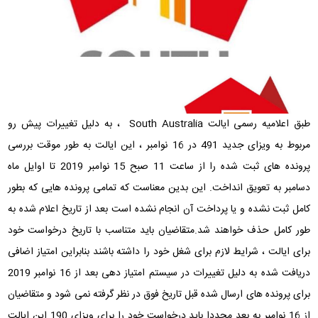
طبق اعلامیه رسمی ایالت South Australia ، به دلیل تغییرات پیش رو
مربوط به ویزای جدید 491 در 16 نوامبر ، این ایالت به طور موقت بررسی
پرونده های ثبت شده را از ساعت 11 صبح 15 نوامبر 2019 تا اوایل ماه
دسامبر به تعویق انداخت. این بدین معناست که تمامی پرونده هایی که بطور
کامل ثبت نشده و یا پرداخت آن انجام نشده است بعد از تاریخ اعلام شده به
طور کامل حذف خواهند شد.متقاضیان باید متناسب با تاریخ درخواست خود
برای ایالت ، شرایط لازم برای شغل خود را داشته باشند بنابراین امتیاز اضافی
دریافت شده به دلیل تغییرات در سیستم امتیاز دهی بعد از 16 نوامبر 2019
برای پرونده های ارسال شده قبل تاریخ فوق در نظر گرفته نمی شود و متقاضیان
از 16 نوامبر به بعد مجددا باید درخواست خود را برای ویزای 190 این ایالت