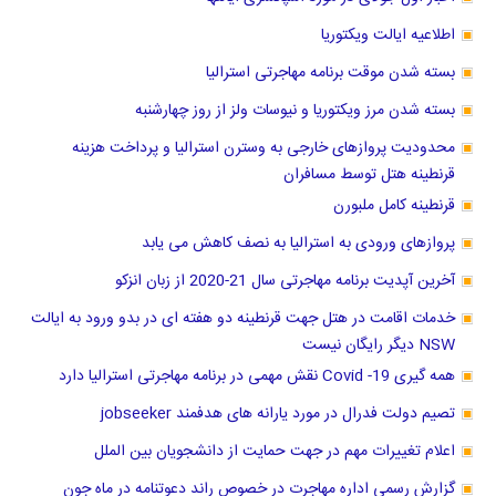
اطلاعیه ایالت ویکتوریا
بسته شدن موقت برنامه مهاجرتی استرالیا
بسته شدن مرز ویکتوریا و نیوسات ولز از روز چهارشنبه
محدودیت پروازهای خارجی به وسترن استرالیا و پرداخت هزینه
قرنطینه هتل توسط مسافران
قرنطینه کامل ملبورن
پروازهای ورودی به استرالیا به نصف کاهش می یابد
آخرین آپدیت برنامه مهاجرتی سال 21-2020 از زبان انزکو
خدمات اقامت در هتل جهت قرنطینه دو هفته ای در بدو ورود به ایالت
NSW دیگر رایگان نیست
همه گیری Covid -19 نقش مهمی در برنامه مهاجرتی استرالیا دارد
تصیم دولت فدرال در مورد یارانه های هدفمند jobseeker
اعلام تغییرات مهم در جهت حمایت از دانشجویان بین الملل
گزارش رسمی اداره مهاجرت در خصوص راند دعوتنامه در ماه جون