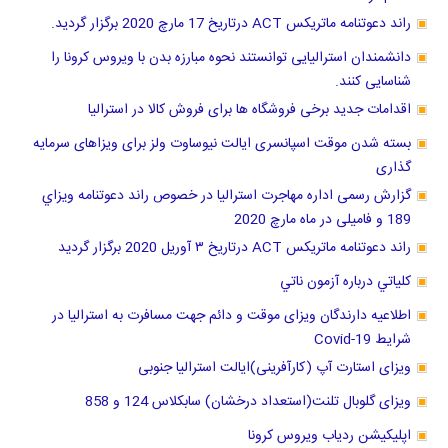
راند دعوتنامه ماتریکس ACT درتاریخ 17 مارچ 2020 برگزار گردید.
دانشمندان استرالیایی توانستند نحوه مبارزه بدن با ویروس کرونا را
شناسایی کنند.
اقدامات جدید برخی فروشگاه ها برای فروش کالا در استرالیا
بسته شدن موقت اسپانسری ایالت نیوساوت ولز برای ویزاهای سرمایه
گذاری
گزارش رسمی اداره مهاجرت استرالیا در خصوص راند دعوتنامه ويزاي
189 و فامیلی در ماه مارچ 2020
راند دعوتنامه ماتریکس ACT درتاریخ ٣ آوریل 2020 برگزار گرديد
كلياتي درباره آزمون ناتي
اطلاعیه دارندگان ویزای موقت و دائم جهت مسافرت به استرالیا در
شرایط Covid-19
ویزای استارت آپ (کارآفرینی)ایالت استرالیا جنوبی
ویزای گلوبال تلنت(استعداد درخشان) سابکلاس 124 و 858
اپلیکیشن ردیاب ویروس کرونا