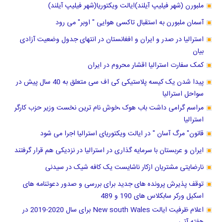
ملبورن (شهر فیلیپ آیلند)ایالت ویکتوریا(شهر فیلیپ آیلند)
آسمان ملبورن به استقبال تاکسی هوایی " اوبر" می رود
استرالیا در صدر و ایران و افغانستان در انتهای جدول وضعیت آزادی
بیان
کمک سفارت استرالیا اقشار محروم در ایران
پیدا شدن یک کیسه پلاستیکی کی اف سی متعلق به 40 سال پیش در
سواحل استرالیا
مراسم گرامی داشت باب هوک ،خوش نام ترین نخست وزیر حزب کارگر
استرالیا
قانون" مرگ آسان " در ایالت ویکتوریای استرالیا اجرا می شود
ایران و عربستان با سرمایه گذاری در استرالیا در نزدیکی هم قرار گرفتند
نارضایتی مشتریان ازکار ناشایست یک کافه شیک در سیدنی
توقف پذیرش پرونده های جدید برای بررسی و صدور دعوتنامه های
اسکیل ورکر سابکلاس های 190 و 489
اعلام ظرفیت ایالت New south Wales برای سال 2020-2019 در
هفته آتی