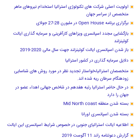
اولویت اصلی شرکت های تکنولوژی استرالیا استخدام نیروهای ماهر
متخصص از سراسر جهان
برگزاری برنامه Open House در ملبورن 28-27 جولای
بازگشایی مجدد اسپانسری ویزاهای کارآفرینی و سرمایه گذاری ایالت
کوئینزلند
باز شدن اسپانسری ایالت کوئینزلند جهت سال مالی 2020-2019
دلایل سرمایه گذاری در کشور استرالیا
متخصصان استرالیا،خواستار تجدید نظر در مورد روش های شناسایی
زودهنگام سرطان ریه شده اند.
در حال حاضر استرالیا رتبه هفدهم در شاخص جهانی اهداء عضو در
جهان را دارد
بسته شدن منطقه Mid North coast
بسته شدن اسپانسری اورانا
اطلاعیه ایالت استرالیای جنوبی در خصوص شرایط اسپانسری این ایالت
گزارش دعوتنامه راند 11 آگوست 2019