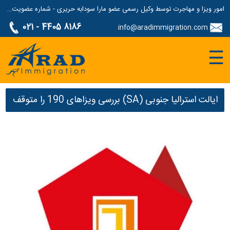
امور ویزا و مهاجرت توسط وکیل رسمی عضو مارا سودابه حریری - شماره عضویت مارا: 1687507
021 - 4405 8186
info@aradimmigration.com
☰
ایالت استرالیا جنوبی (SA) بررسی ویزاهای 190 را متوقف
کرد.