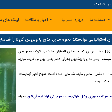
16875
خدمات ما
درباره استرالیا
اخبار و مقالات
لینک های مر
ن استرالیایی توانستند نحوه مبارزه بدن با ویروس کرونا را شناسای
جدیدترین نتایج به دست آمده نشان می دهد که مبتلایان به بیماری کووید 190 مانند افرادی که به بیماری آنفولانزا مبتلا می شوند، به بهبودی
یستم ایمنی بدن با بزرگترین بحران عصر یعنی ویروس کرونا، مبارزه
در این تحقیقات 4 نوع از سلول های ایمنی بدن که در مبارزه با بیماری کووید 190 نقش اساسی دارند شناسایی شده است. نتایج اخیر آزمایشات
به ثمر برسد.
م سودابه حریری
وکیل مارا/موسسه مهاجرتی آراد ایمیگریشن
همراه