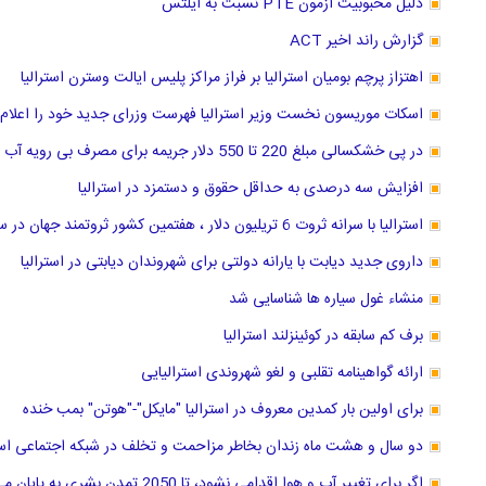
دلیل محبوبیت آزمون PTE نسبت به آیلتس
گزارش راند اخیر ACT
اهتزاز پرچم بومیان استرالیا بر فراز مراکز پلیس ایالت وسترن استرالیا
اسکات موریسون نخست وزیر استرالیا فهرست وزرای جدید خود را اعلام 
در پی خشکسالی مبلغ 220 تا 550 دلار جریمه برای مصرف بی رویه آب در سیدنی استرالیا
افزایش سه درصدی به حداقل حقوق و دستمزد در استرالیا
استرالیا با سرانه ثروت 6 تریلیون دلار ، هفتمین کشور ثروتمند جهان در سال 2018 لقب گرفت.
داروی جدید دیابت با یارانه دولتی برای شهروندان دیابتی در استرالیا
منشاء غول سیاره ها شناسایی شد
برف کم سابقه در کوئینزلند استرالیا
ارائه گواهینامه تقلبی و لغو شهروندی استرالیایی
برای اولین بار کمدین معروف در استرالیا "مایکل"-"هوتن" بمب خنده
دو سال و هشت ماه زندان بخاطر مزاحمت و تخلف در شبکه اجتماعی استر
اگر برای تغییر آب و هوا اقدامی نشود، تا 2050 تمدن بشری به پایان می رسد