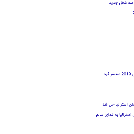
د
سترالیا به غذای سالم