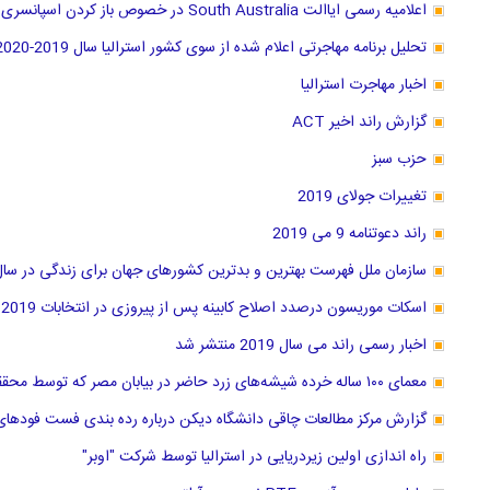
اعلامیه رسمی ایاالت South Australia در خصوص باز کردن اسپانسری سه شغل جدید
تحلیل برنامه مهاجرتی اعلام شده از سوی کشور استرالیا سال 2019-2020
اخبار مهاجرت استرالیا
گزارش راند اخیر ACT
حزب سبز
تغییرات جولای 2019
راند دعوتنامه 9 می 2019
سازمان ملل فهرست بهترین و بدترین کشور‌های جهان برای زندگی در سال 2019 منتشر کر
اسکات موریسون درصدد اصلاح کابینه پس از پیروزی در انتخابات 2019
اخبار رسمی راند می سال 2019 منتشر شد
معمای ۱۰۰ ساله خرده شیشه‌های زرد حاضر در بیابان مصر که توسط محققان استرالیا حل شد
گزارش مرکز مطالعات چاقی دانشگاه دیکن درباره رده بندی فست فودهای ا
راه اندازی اولین زیردریایی در استرالیا توسط شرکت "اوبر"