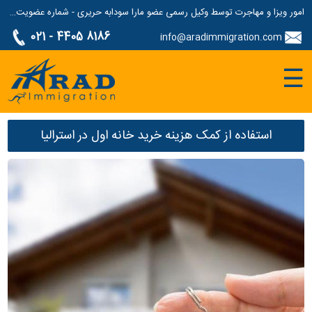
امور ویزا و مهاجرت توسط وکیل رسمی عضو مارا سودابه حریری - شماره عضویت مارا: 1687507
021 - 4405 8186
info@aradimmigration.com
☰
استفاده از کمک هزینه خرید خانه اول در استرالیا