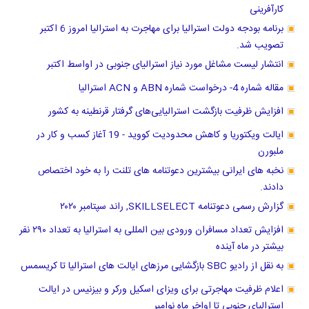
کارآفرینی
برنامه بودجه دولت استرالیا برای مهاجرت به استرالیا امروز 6 اکتبر
تصویب شد.
انتشار لیست مشاغل مورد نیاز استرالیای جنوبی در اواسط اکتبر
مقاله شماره 4- درخواست شماره ABN و ACN استرالیا
افزایش ظرفیت بازگشت استرالیایی‌های گرفتار قرنطینه به کشور
ایالت ویکتوریا و کاهش محدودیت کووید - 19 آغاز کسب و کار در
ملبورن
نخبه های ایرانی بیشترین دعوتنامه های تلنت را به خود اختصاص
دادند.
گزارش رسمی دعوتنامه SKILLSELECT, راند سپتامبر ۲۰۲۰
افزایش تعداد مسافران ورودی بین المللی به استرالیا به تعداد ۲۹۰ نفر
بیشتر در ماه آینده
به نقل از رادیو SBC بازگشایی مرزهای ایالت های استرالیا تا کریسمس
اعلام ظرفیت مهاجرتی برای ویزای اسکیل ورکر و بیزنیس در ایالت
استرالیای جنوبی تا اواخر ماه نوامبر