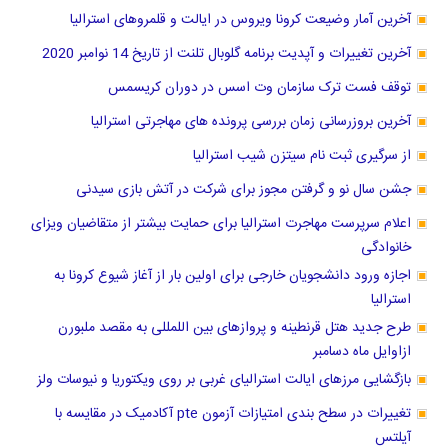
آخرین آمار وضیعت کرونا ویروس در ایالت و قلمروهای استرالیا
آخرین تغییرات و آپدیت برنامه گلوبال تلنت از تاریخ 14 نوامبر 2020
توقف فست ترک سازمان وت اسس در دوران کریسمس
آخرین بروزرسانی زمان بررسی پرونده های مهاجرتی استرالیا
از سرگیری ثبت نام سیتزن شیب استرالیا
جشن سال نو و ‌گرفتن مجوز برای شرکت در آتش بازی سیدنی
اعلام سرپرست مهاجرت استرالیا برای حمایت بیشتر از متقاضیان ویزای
خانوادگی
اجازه ورود دانشجویان خارجی برای اولین بار از آغاز شیوع کرونا به
استرالیا
طرح جدید هتل قرنطینه و پروازهای بین اللمللی به مقصد ملبورن
ازاوایل ماه دسامبر
بازگشایی مرزهای ایالت استرالیای غربی بر روی ویکتوریا و نیوسات ولز
تغییرات در سطح بندی امتیازات آزمون pte آکادمیک در مقایسه با
آیلتس