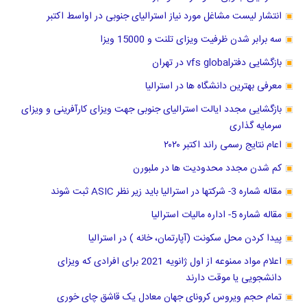
انتشار لیست مشاغل مورد نیاز استرالیای جنوبی در اواسط اکتبر
سه برابر شدن ظرفیت ویزای تلنت و 15000 ویزا
بازگشایی دفترvfs global در تهران
معرفی بهترین دانشگاه ها در استرالیا
بازگشایی مجدد ایالت استرالیای جنوبی جهت ویزای کارآفرینی و ویزای
سرمایه گذاری
اعام نتایج رسمی راند اکتبر ۲۰۲۰
کم شدن مجدد محدودیت ها در ملبورن
مقاله شماره 3- شرکتها در استرالیا باید زیر نظر ASIC ثبت شوند
مقاله شماره 5- اداره مالیات استرالیا
پیدا کردن محل سکونت (آپارتمان، خانه ) در استرالیا
اعلام مواد ممنوعه از اول ژانویه 2021 برای افرادی که ویزای
دانشجویی یا موقت دارند
تمام حجم ویروس کرونای جهان معادل یک قاشق چای خوری