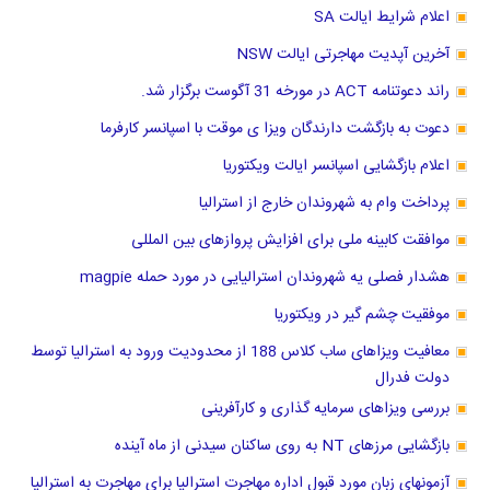
اعلام شرایط ایالت SA
آخرین آپدیت مهاجرتی ایالت NSW
راند دعوتنامه ACT در مورخه 31 آگوست برگزار شد.
دعوت به بازگشت دارندگان ویزا ی موقت با اسپانسر کارفرما
اعلام بازگشایی اسپانسر ایالت ویکتوریا
پرداخت وام به شهروندان خارج از استرالیا
موافقت کابینه ملی برای افزایش پروازهای بین المللی
هشدار فصلی یه شهروندان استرالیایی در مورد حمله magpie
موفقیت چشم گیر در ویکتوریا
معافیت ویزاهای ساب کلاس 188 از محدودیت ورود به استرالیا توسط
دولت فدرال
بررسی ویزاهای سرمایه گذاری و کارآفرینی
بازگشایی مرزهای NT به روی ساکنان سیدنی از ماه آینده
آزمونهای زبان مورد قبول اداره مهاجرت استرالیا برای مهاجرت به استرالیا