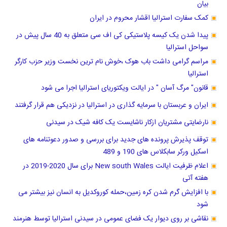
بیان
کمک سفارت استرالیا اقشار محروم در ایران
پیدا شدن یک کیسه پلاستیکی کی اف سی متعلق به 40 سال پیش در
سواحل استرالیا
مراسم گرامی داشت باب هوک ،خوش نام ترین نخست وزیر حزب کارگر
استرالیا
قانون" مرگ آسان " در ایالت ویکتوریای استرالیا اجرا می شود
ایران و عربستان با سرمایه گذاری در استرالیا در نزدیکی هم قرار گرفتند
نارضایتی مشتریان ازکار ناشایست یک کافه شیک در سیدنی
توقف پذیرش پرونده های جدید برای بررسی و صدور دعوتنامه های
اسکیل ورکر سابکلاس های 190 و 489
اعلام ظرفیت ایالت New south Wales برای سال 2020-2019 در
هفته آتی
با افزایش گرم شدن کره زمین،حمله کوروکدیل به انسان نیز بیشتر می
شود
نقاشی بر روی دیوار یک فضای عمومی در سیدنی استرالیا توسط هنرمند