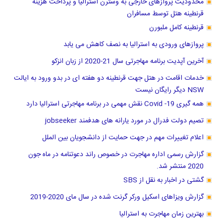
محدودیت پروازهای خارجی به وسترن استرالیا و پرداخت هزینه
قرنطینه هتل توسط مسافران
قرنطینه کامل ملبورن
پروازهای ورودی به استرالیا به نصف کاهش می یابد
آخرین آپدیت برنامه مهاجرتی سال 21-2020 از زبان انزکو
خدمات اقامت در هتل جهت قرنطینه دو هفته ای در بدو ورود به ایالت
NSW دیگر رایگان نیست
همه گیری Covid -19 نقش مهمی در برنامه مهاجرتی استرالیا دارد
تصیم دولت فدرال در مورد یارانه های هدفمند jobseeker
اعلام تغییرات مهم در جهت حمایت از دانشجویان بین الملل
گزارش رسمی اداره مهاجرت در خصوص راند دعوتنامه در ماه جون
2020 منتشر شد.
گشتی در اخبار به نقل از SBS
گزارش ویزاهای اسکیل ورکر گرنت شده در سال مای 2020-2019
بهترین زمان مهاجرت به استرالیا