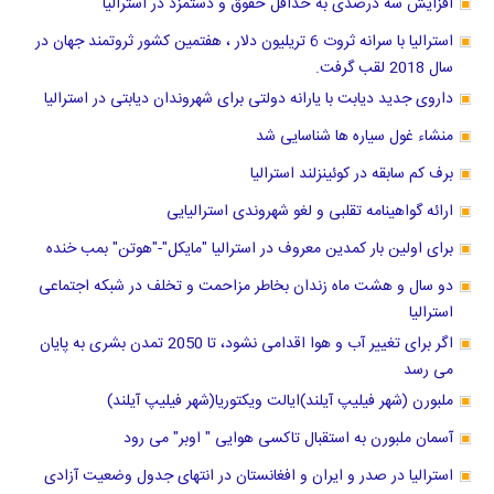
افزایش سه درصدی به حداقل حقوق و دستمزد در استرالیا
استرالیا با سرانه ثروت 6 تریلیون دلار ، هفتمین کشور ثروتمند جهان در
سال 2018 لقب گرفت.
داروی جدید دیابت با یارانه دولتی برای شهروندان دیابتی در استرالیا
منشاء غول سیاره ها شناسایی شد
برف کم سابقه در کوئینزلند استرالیا
ارائه گواهینامه تقلبی و لغو شهروندی استرالیایی
برای اولین بار کمدین معروف در استرالیا "مایکل"-"هوتن" بمب خنده
دو سال و هشت ماه زندان بخاطر مزاحمت و تخلف در شبکه اجتماعی
استرالیا
اگر برای تغییر آب و هوا اقدامی نشود، تا 2050 تمدن بشری به پایان
می رسد
ملبورن (شهر فیلیپ آیلند)ایالت ویکتوریا(شهر فیلیپ آیلند)
آسمان ملبورن به استقبال تاکسی هوایی " اوبر" می رود
استرالیا در صدر و ایران و افغانستان در انتهای جدول وضعیت آزادی