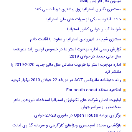
میلیون دلار افزایش یافت
مستمری بگیران استرالیا پول بیشتری دریافت می کنند
جاده اقیانوسیه یکی از میراث های ملی استرالیا
شرایط آب و هوایی کشور استرالیا
سیتیزن شیپ یا شهروندی استرالیا و تفاوت با اقامت دائم
گزارش رسمی اداره مهاجرت استرالیا در خصوص اولین راند دعوتنامه
سال مالی جدید در جولای 2019
اداره مهاجرت استرالیا ظرفیت مشاغل سال مالی جدید 2020-2019 را
منتشر کرد
راند دعوتنامه ماتریکس ACT در مورخه 22 جولای 2019 برگزار گردید
اطلاعیه منطقه Far south coast
اولویت اصلی شرکت های تکنولوژی استرالیا استخدام نیروهای ماهر
متخصص از سراسر جهان
برگزاری برنامه Open House در ملبورن 28-27 جولای
بازگشایی مجدد اسپانسری ویزاهای کارآفرینی و سرمایه گذاری ایالت
کوئینزلند