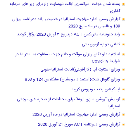
بسته شدن موقت اسپانسری ایالت نیوساوت ولز برای ویزاهای سرمایه
گذاری
گزارش رسمی اداره مهاجرت استرالیا در خصوص راند دعوتنامه ويزاي
189 و فامیلی در ماه مارچ 2020
راند دعوتنامه ماتریکس ACT درتاریخ ٣ آوریل 2020 برگزار گرديد
كلياتي درباره آزمون ناتي
اطلاعیه دارندگان ویزای موقت و دائم جهت مسافرت به استرالیا در
شرایط Covid-19
ویزای استارت آپ (کارآفرینی)ایالت استرالیا جنوبی
ویزای گلوبال تلنت(استعداد درخشان) سابکلاس 124 و 858
اپلیکیشن ردیاب ویروس کرونا
آزمایش "روشن سازی ابرها" برای محافظت از صخره های مرجانی
استرالیا
گزارش رسمی اداره مهاجرت استرالیا در ماه آوریل 2020
گزارش رسمی دعوتنامه ACT مورخ 21 آوریل 2020