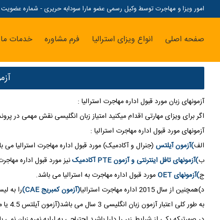
امور ویزا و مهاجرت توسط وکیل رسمی عضو مارا سودابه حریری - شماره عضویت مارا: 07
صفحه اصلی
انواع ویزای استرالیا
فرم مشاوره
خدمات ما
آزم
آزمونهای زبان مورد قبول اداره مهاجرت استرالیا :
اگر برای ویزای مهارتی اقدام میکنید امتیاز زبان انگلیسی نقش مهمی در پروند
آزمونهای مورد قبول اداره مهاجرت استرالیا :
الف
)آزمون آیلتس
(جنرال و آکادمیک) مورد قبول اداره مهاجرت استرالیا می با
ب
)آزمونهای تافل اینترنتی و آزمون PTE آکادمیک
نیز مورد قبول اداره مهاجرت 
ج
)آزمونهای OET
مورد قبول اداره مهاجرت به استرالیا می باشد.
د)همچنین از سال 2015 اداره مهاجرت استرالیا
(آزمون کمبریج CAE)
را به لی
به طور کلی اعتبار آزمون زبان انگلیسی 3 سال می باشد(آزمون آیلتس 4.5 یا معادل) برای همسر متقاضی فقط برای 1 سال در اداره مهاجرت استرالیا اعتبار دارد .
در صورتیکه یکی از شرایط زیر را دارا باشید احتیاجی به ارایه نمره زبان نمی با