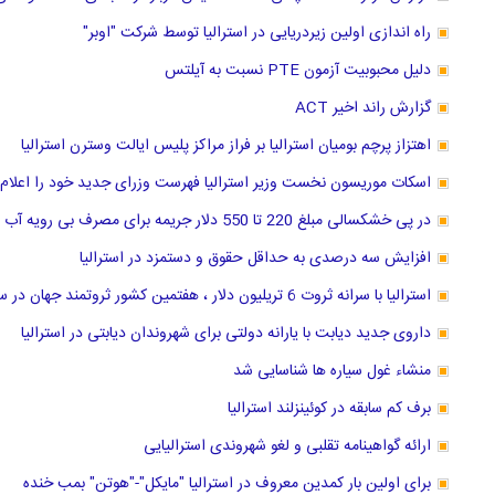
راه اندازی اولین زیردریایی در استرالیا توسط شرکت "اوبر"
دلیل محبوبیت آزمون PTE نسبت به آیلتس
گزارش راند اخیر ACT
اهتزاز پرچم بومیان استرالیا بر فراز مراکز پلیس ایالت وسترن استرالیا
اسکات موریسون نخست وزیر استرالیا فهرست وزرای جدید خود را اعلام 
در پی خشکسالی مبلغ 220 تا 550 دلار جریمه برای مصرف بی رویه آب در سیدنی استرالیا
افزایش سه درصدی به حداقل حقوق و دستمزد در استرالیا
استرالیا با سرانه ثروت 6 تریلیون دلار ، هفتمین کشور ثروتمند جهان در سال 2018 لقب گرفت.
داروی جدید دیابت با یارانه دولتی برای شهروندان دیابتی در استرالیا
منشاء غول سیاره ها شناسایی شد
برف کم سابقه در کوئینزلند استرالیا
ارائه گواهینامه تقلبی و لغو شهروندی استرالیایی
برای اولین بار کمدین معروف در استرالیا "مایکل"-"هوتن" بمب خنده