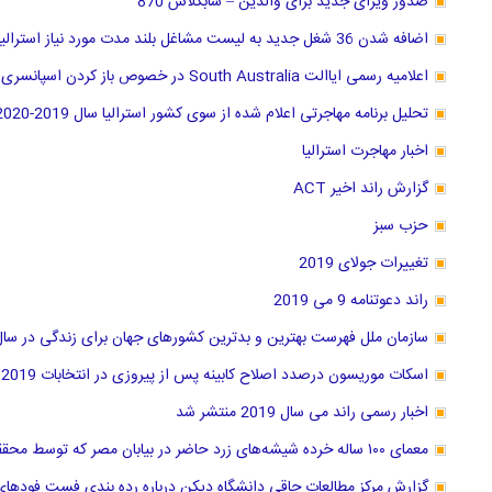
صدور ویزای جدید برای والدین – سابکلاس 870
اضافه شدن 36 شغل جدید به لیست مشاغل بلند مدت مورد نیاز استرالیا از 11 مارچ 2019
اعلامیه رسمی ایاالت South Australia در خصوص باز کردن اسپانسری سه شغل جدید
تحلیل برنامه مهاجرتی اعلام شده از سوی کشور استرالیا سال 2019-2020
اخبار مهاجرت استرالیا
گزارش راند اخیر ACT
حزب سبز
تغییرات جولای 2019
راند دعوتنامه 9 می 2019
سازمان ملل فهرست بهترین و بدترین کشور‌های جهان برای زندگی در سال 2019 منتشر کر
اسکات موریسون درصدد اصلاح کابینه پس از پیروزی در انتخابات 2019
اخبار رسمی راند می سال 2019 منتشر شد
معمای ۱۰۰ ساله خرده شیشه‌های زرد حاضر در بیابان مصر که توسط محققان استرالیا حل شد
گزارش مرکز مطالعات چاقی دانشگاه دیکن درباره رده بندی فست فودهای ا