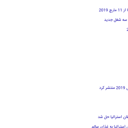
د
سترالیا به غذای سالم