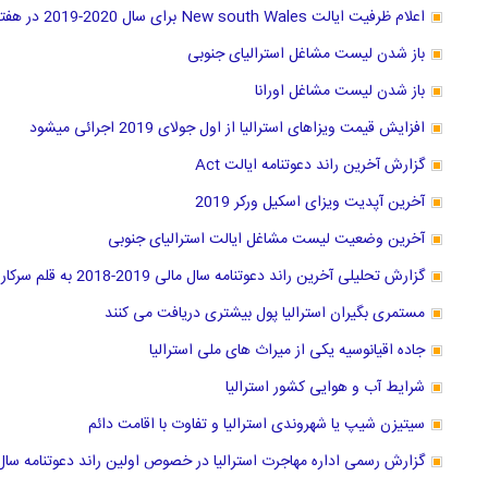
اعلام ظرفیت ایالت New south Wales برای سال 2020-2019 در هفته آتی
باز شدن لیست مشاغل استرالیای جنوبی
باز شدن لیست مشاغل اورانا
افزایش قیمت ویزاهای استرالیا از اول جولای 2019 اجرائی میشود
گزارش آخرین راند دعوتنامه ایالت Act
آخرین آپدیت ویزای اسکیل ورکر 2019
آخرین وضعیت لیست مشاغل ایالت استرالیای جنوبی
گزارش تحلیلی آخرین راند دعوتنامه سال مالی 2019-2018 به قلم سرکار خانم حریری وکیل عضو مارا
مستمری بگیران استرالیا پول بیشتری دریافت می کنند
جاده اقیانوسیه یکی از میراث های ملی استرالیا
شرایط آب و هوایی کشور استرالیا
سیتیزن شیپ یا شهروندی استرالیا و تفاوت با اقامت دائم
گزارش رسمی اداره مهاجرت استرالیا در خصوص اولین راند دعوتنامه سال ما