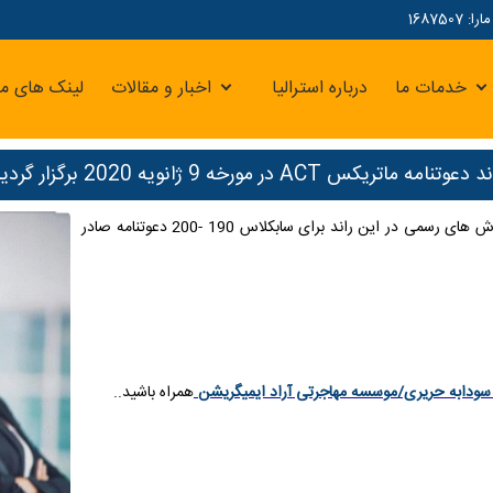
16875
خدمات ما
درباره استرالیا
اخبار و مقالات
لینک های مر
 دعوتنامه ماتریکس ACT در مورخه 9 ژانویه 2020 برگزار گردید
راند دعوتنامه ماتریکس ACT درتاریخ 9 ژانویه 2020 برگزار گردید. طبق گزارش های رسمی در این راند برای سابکلاس 190 -200 دعوتنامه صادر
سودابه حریری/موسسه مهاجرتی آراد ایمیگریشن
همراه باشید
..