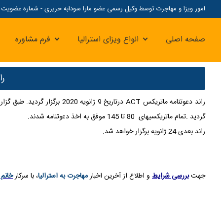
امور ویزا و مهاجرت توسط وکیل رسمی عضو مارا سودابه حریری - شماره عضویت مارا: 07
صفحه اصلی
انواع ویزای استرالیا
فرم مشاوره
راند
گردید .تمام ماتریکسیهای 80 تا 145 موفق به اخذ دعوتنامه شدند.
راند بعدی 24 ژانویه برگزار خواهد شد.
جهت
بررسی شرایط
و اطلاع از آخرین اخبار
مهاجرت به استرالیا
، با سرکار
خانم 