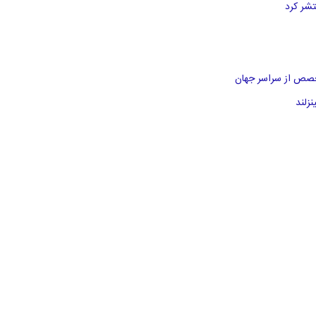
خصص از سراسر جهان
زلند