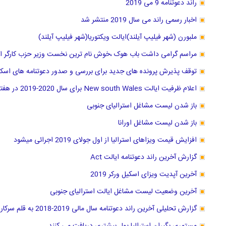
راند دعوتنامه 9 می 2019
اخبار رسمی راند می سال 2019 منتشر شد
ملبورن (شهر فیلیپ آیلند)ایالت ویکتوریا(شهر فیلیپ آیلند)
مراسم گرامی داشت باب هوک ،خوش نام ترین نخست وزیر حزب کارگر است
توقف پذیرش پرونده های جدید برای بررسی و صدور دعوتنامه های اسکیل ورکر 
اعلام ظرفیت ایالت New south Wales برای سال 2020-2019 در هفته آتی
باز شدن لیست مشاغل استرالیای جنوبی
باز شدن لیست مشاغل اورانا
افزایش قیمت ویزاهای استرالیا از اول جولای 2019 اجرائی میشود
گزارش آخرین راند دعوتنامه ایالت Act
آخرین آپدیت ویزای اسکیل ورکر 2019
آخرین وضعیت لیست مشاغل ایالت استرالیای جنوبی
گزارش تحلیلی آخرین راند دعوتنامه سال مالی 2019-2018 به قلم سرکار خانم حریری وکیل عضو مارا