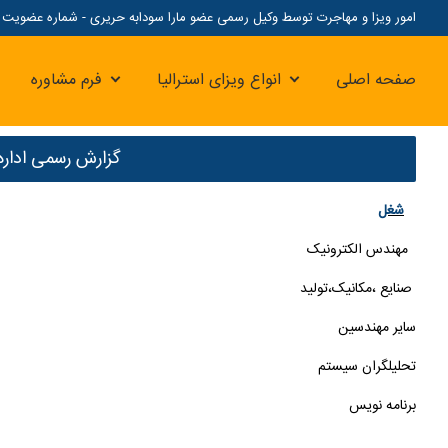
امور ویزا و مهاجرت توسط وکیل رسمی عضو مارا سودابه حریری - شماره عضویت مارا: 07
صفحه اصلی
انواع ویزای استرالیا
فرم مشاوره
گزارش رسمی اداره 
شغل
مهندس الکترونیک
صنایع ،مکانیک،تولید
سایر مهندسین
تحلیلگران سیستم
برنامه نویس