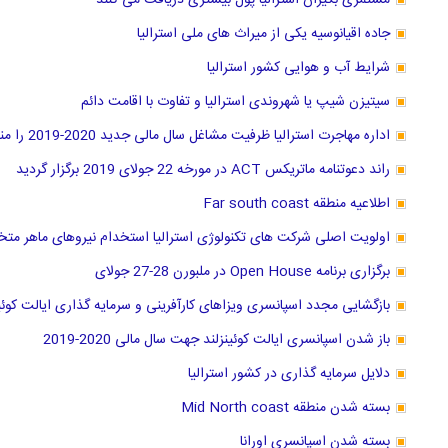
مستمری بگیران استرالیا پول بیشتری دریافت می کنند
جاده اقیانوسیه یکی از میراث های ملی استرالیا
شرایط آب و هوایی کشور استرالیا
سیتیزن شیپ یا شهروندی استرالیا و تفاوت با اقامت دائم
اداره مهاجرت استرالیا ظرفیت مشاغل سال مالی جدید 2020-2019 را منتشر کرد
راند دعوتنامه ماتریکس ACT در مورخه 22 جولای 2019 برگزار گردید
اطلاعیه منطقه Far south coast
اولویت اصلی شرکت های تکنولوژی استرالیا استخدام نیروهای ماهر مت
برگزاری برنامه Open House در ملبورن 28-27 جولای
بازگشایی مجدد اسپانسری ویزاهای کارآفرینی و سرمایه گذاری ایالت کوئین
باز شدن اسپانسری ایالت کوئینزلند جهت سال مالی 2020-2019
دلایل سرمایه گذاری در کشور استرالیا
بسته شدن منطقه Mid North coast
بسته شدن اسپانسری اورانا