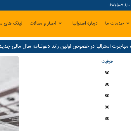
16875
خدمات ما
درباره استرالیا
اخبار و مقالات
لینک های مر
مهاجرت استرالیا در خصوص اولین راند دعوتنامه سال مالی جدید در 
ظرفیت
80
80
80
80
80