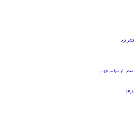
خصص از سراسر جهان
زلند