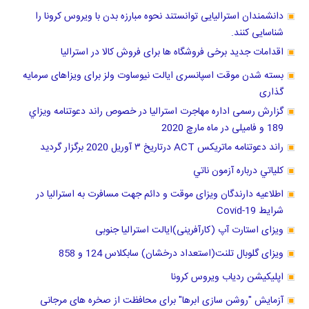
دانشمندان استرالیایی توانستند نحوه مبارزه بدن با ویروس کرونا را
شناسایی کنند.
اقدامات جدید برخی فروشگاه ها برای فروش کالا در استرالیا
بسته شدن موقت اسپانسری ایالت نیوساوت ولز برای ویزاهای سرمایه
گذاری
گزارش رسمی اداره مهاجرت استرالیا در خصوص راند دعوتنامه ويزاي
189 و فامیلی در ماه مارچ 2020
راند دعوتنامه ماتریکس ACT درتاریخ ٣ آوریل 2020 برگزار گرديد
كلياتي درباره آزمون ناتي
اطلاعیه دارندگان ویزای موقت و دائم جهت مسافرت به استرالیا در
شرایط Covid-19
ویزای استارت آپ (کارآفرینی)ایالت استرالیا جنوبی
ویزای گلوبال تلنت(استعداد درخشان) سابکلاس 124 و 858
اپلیکیشن ردیاب ویروس کرونا
آزمایش "روشن سازی ابرها" برای محافظت از صخره های مرجانی