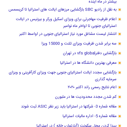
بیشتر در ماه آینده
به نقل از رادیو SBC بازگشایی مرزهای ایالت های استرالیا تا کریسمس
اعلام ظرفیت مهاجرتی برای ویزای اسکیل ورکر و بیزنیس در ایالت
استرالیای جنوبی تا اواخر ماه نوامبر
انتشار لیست مشاغل مورد نیاز استرالیای جنوبی در اواسط اکتبر
سه برابر شدن ظرفیت ویزای تلنت و 15000 ویزا
بازگشایی دفترvfs global در تهران
معرفی بهترین دانشگاه ها در استرالیا
بازگشایی مجدد ایالت استرالیای جنوبی جهت ویزای کارآفرینی و ویزای
سرمایه گذاری
اعام نتایج رسمی راند اکتبر ۲۰۲۰
کم شدن مجدد محدودیت ها در ملبورن
مقاله شماره 3- شرکتها در استرالیا باید زیر نظر ASIC ثبت شوند
مقاله شماره 5- اداره مالیات استرالیا
پیدا کردن محل سکونت (آپارتمان، خانه ) در استرالیا