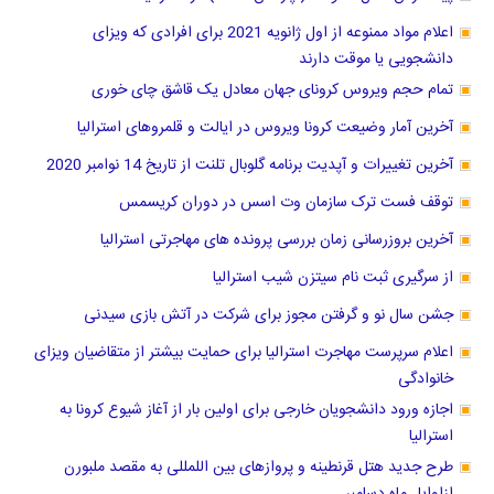
اعلام مواد ممنوعه از اول ژانویه 2021 برای افرادی که ویزای
دانشجویی یا موقت دارند
تمام حجم ویروس کرونای جهان معادل یک قاشق چای خوری
آخرین آمار وضیعت کرونا ویروس در ایالت و قلمروهای استرالیا
آخرین تغییرات و آپدیت برنامه گلوبال تلنت از تاریخ 14 نوامبر 2020
توقف فست ترک سازمان وت اسس در دوران کریسمس
آخرین بروزرسانی زمان بررسی پرونده های مهاجرتی استرالیا
از سرگیری ثبت نام سیتزن شیب استرالیا
جشن سال نو و ‌گرفتن مجوز برای شرکت در آتش بازی سیدنی
اعلام سرپرست مهاجرت استرالیا برای حمایت بیشتر از متقاضیان ویزای
خانوادگی
اجازه ورود دانشجویان خارجی برای اولین بار از آغاز شیوع کرونا به
استرالیا
طرح جدید هتل قرنطینه و پروازهای بین اللمللی به مقصد ملبورن
ازاوایل ماه دسامبر