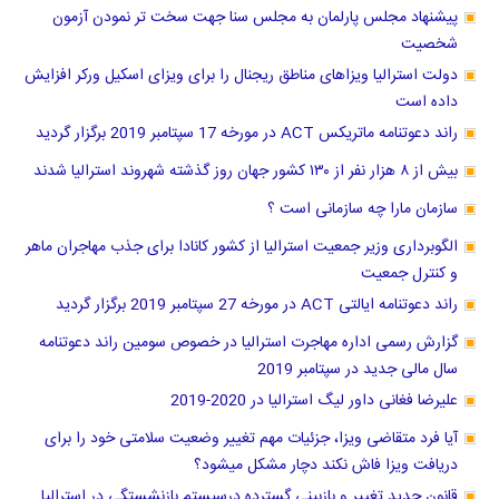
پیشنهاد مجلس پارلمان به مجلس سنا جهت سخت تر نمودن آزمون
شخصیت
دولت استرالیا ویزاهای مناطق ریجنال را برای ویزای اسکیل ورکر افزایش
داده است
راند دعوتنامه ماتریکس ACT در مورخه 17 سپتامبر 2019 برگزار گردید
بیش از ۸ هزار نفر از ۱۳۰ کشور جهان روز گذشته شهروند استرالیا شدند
سازمان مارا چه سازمانی است ؟
الگوبرداری وزیر جمعیت استرالیا از کشور کانادا برای جذب مهاجران ماهر
و کنترل جمعیت
راند دعوتنامه ایالتی ACT در مورخه 27 سپتامبر 2019 برگزار گردید
گزارش رسمی اداره مهاجرت استرالیا در خصوص سومین راند دعوتنامه
سال مالی جدید در سپتامبر 2019
علیرضا فغانی داور لیگ استرالیا در 2020-2019
آیا فرد متقاضی ویزا، جزئیات مهم تغییر وضعیت سلامتی خود را برای
دریافت ویزا فاش نکند دچار مشکل میشود؟
قانون جدید تغییر و بازبینی گسترده درسیستم بازنشستگی در استرالیا