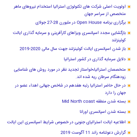
اولویت اصلی شرکت های تکنولوژی استرالیا استخدام نیروهای ماهر
متخصص از سراسر جهان
برگزاری برنامه Open House در ملبورن 28-27 جولای
بازگشایی مجدد اسپانسری ویزاهای کارآفرینی و سرمایه گذاری ایالت
کوئینزلند
باز شدن اسپانسری ایالت کوئینزلند جهت سال مالی 2020-2019
دلایل سرمایه گذاری در کشور استرالیا
متخصصان استرالیا،خواستار تجدید نظر در مورد روش های شناسایی
زودهنگام سرطان ریه شده اند.
در حال حاضر استرالیا رتبه هفدهم در شاخص جهانی اهداء عضو در
جهان را دارد
بسته شدن منطقه Mid North coast
بسته شدن اسپانسری اورانا
اطلاعیه ایالت استرالیای جنوبی در خصوص شرایط اسپانسری این ایالت
گزارش دعوتنامه راند 11 آگوست 2019