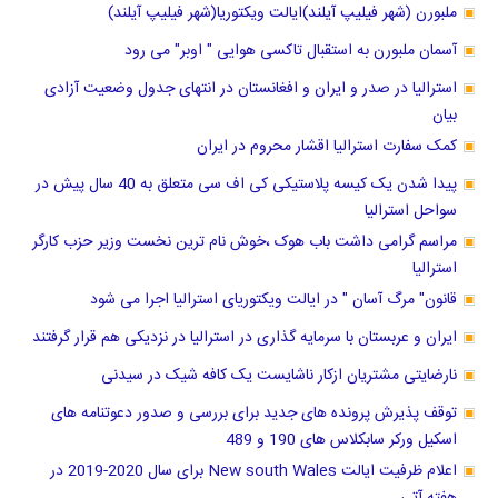
ملبورن (شهر فیلیپ آیلند)ایالت ویکتوریا(شهر فیلیپ آیلند)
آسمان ملبورن به استقبال تاکسی هوایی " اوبر" می رود
استرالیا در صدر و ایران و افغانستان در انتهای جدول وضعیت آزادی
بیان
کمک سفارت استرالیا اقشار محروم در ایران
پیدا شدن یک کیسه پلاستیکی کی اف سی متعلق به 40 سال پیش در
سواحل استرالیا
مراسم گرامی داشت باب هوک ،خوش نام ترین نخست وزیر حزب کارگر
استرالیا
قانون" مرگ آسان " در ایالت ویکتوریای استرالیا اجرا می شود
ایران و عربستان با سرمایه گذاری در استرالیا در نزدیکی هم قرار گرفتند
نارضایتی مشتریان ازکار ناشایست یک کافه شیک در سیدنی
توقف پذیرش پرونده های جدید برای بررسی و صدور دعوتنامه های
اسکیل ورکر سابکلاس های 190 و 489
اعلام ظرفیت ایالت New south Wales برای سال 2020-2019 در
هفته آتی