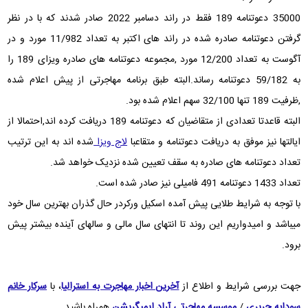
35000 دعوتنامه 189 فقط در راند دسامبر 2022 صادر شدند که با در نظر
گرفتن دعوتنامه صادره شده در راند های اکتبر به تعداد 11/982 مورد و در
آگوست به تعداد 12/200 مورد ,مجموعه دعوتنامه های صادره ویزای 189 را
به 59/182 دعوتنامه رساند.البته طبق برنامه مهاجرتی از پیش اعلام شده
,ظرفیت 189 تنها 32/100 سهم اعلام شده بود.
البته قاعدتا تعدادی از متقاضیان که دعوتنامه 189 دریافت کرده اند,احتمالا از
ایالتها نیز موفق به دریافت دعوتنامه و متقاعبا
لاج ویزا
شده اند به این ترتیب
تعداد دعوتنامه های صادره به سقف تعیین شده نزدیک خواهد شد.
تعداد 1433 دعوتنامه 491 فامیلی نیز صادر شده است.
با توجه به شرایط طلایی پیش آمده اسکیل ورکردر حال گذران بهترین سال خود
میباشد و امیدواریم این روند تا انتهای سال مالی و سالهای آینده بیشتر پیش
برود.
جهت بررسی شرایط و اطلاع از
آخرین اخبار مهاجرت به استرالیا
، با
سرکار خانم
سودابه حریری
/
موسسه مهاجرتی آراد ایمیگریشن
همراه باشید.