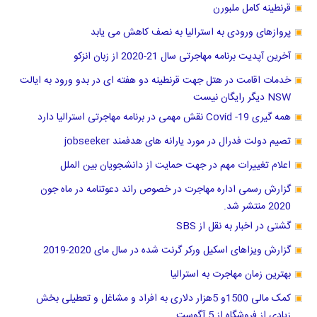
قرنطینه کامل ملبورن
پروازهای ورودی به استرالیا به نصف کاهش می یابد
آخرین آپدیت برنامه مهاجرتی سال 21-2020 از زبان انزکو
خدمات اقامت در هتل جهت قرنطینه دو هفته ای در بدو ورود به ایالت
NSW دیگر رایگان نیست
همه گیری Covid -19 نقش مهمی در برنامه مهاجرتی استرالیا دارد
تصیم دولت فدرال در مورد یارانه های هدفمند jobseeker
اعلام تغییرات مهم در جهت حمایت از دانشجویان بین الملل
گزارش رسمی اداره مهاجرت در خصوص راند دعوتنامه در ماه جون
2020 منتشر شد.
گشتی در اخبار به نقل از SBS
گزارش ویزاهای اسکیل ورکر گرنت شده در سال مای 2020-2019
بهترین زمان مهاجرت به استرالیا
کمک مالی 1500و 5هزار دلاری به افراد و مشاغل و تعطیلی بخش
زیادی از فروشگاه از 5 آگوست