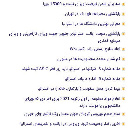
سه برابر شدن ظرفیت ویزای تلنت و 15000 ویزا
بازگشایی دفترvfs global در تهران
معرفی بهترین دانشگاه ها در استرالیا
بازگشایی مجدد ایالت استرالیای جنوبی جهت ویزای کارآفرینی و ویزای
سرمایه گذاری
اعام نتایج رسمی راند اکتبر ۲۰۲۰
کم شدن مجدد محدودیت ها در ملبورن
مقاله شماره 3- شرکتها در استرالیا باید زیر نظر ASIC ثبت شوند
مقاله شماره 5- اداره مالیات استرالیا
پیدا کردن محل سکونت (آپارتمان، خانه ) در استرالیا
اعلام مواد ممنوعه از اول ژانویه 2021 برای افرادی که ویزای
دانشجویی یا موقت دارند
تمام حجم ویروس کرونای جهان معادل یک قاشق چای خوری
آخرین آمار وضیعت کرونا ویروس در ایالت و قلمروهای استرالیا