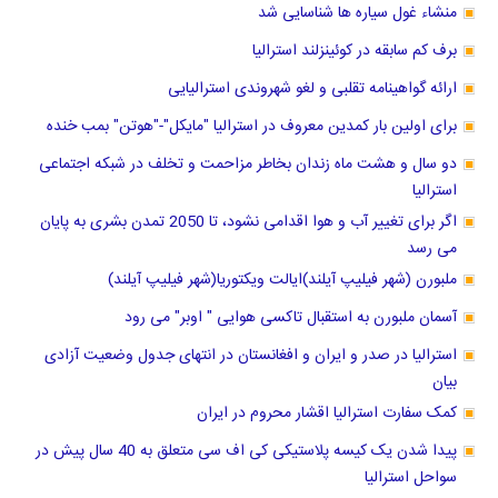
منشاء غول سیاره ها شناسایی شد
برف کم سابقه در کوئینزلند استرالیا
ارائه گواهینامه تقلبی و لغو شهروندی استرالیایی
برای اولین بار کمدین معروف در استرالیا "مایکل"-"هوتن" بمب خنده
دو سال و هشت ماه زندان بخاطر مزاحمت و تخلف در شبکه اجتماعی
استرالیا
اگر برای تغییر آب و هوا اقدامی نشود، تا 2050 تمدن بشری به پایان
می رسد
ملبورن (شهر فیلیپ آیلند)ایالت ویکتوریا(شهر فیلیپ آیلند)
آسمان ملبورن به استقبال تاکسی هوایی " اوبر" می رود
استرالیا در صدر و ایران و افغانستان در انتهای جدول وضعیت آزادی
بیان
کمک سفارت استرالیا اقشار محروم در ایران
پیدا شدن یک کیسه پلاستیکی کی اف سی متعلق به 40 سال پیش در
سواحل استرالیا