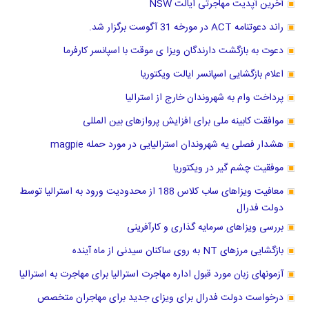
آخرین آپدیت مهاجرتی ایالت NSW
راند دعوتنامه ACT در مورخه 31 آگوست برگزار شد.
دعوت به بازگشت دارندگان ویزا ی موقت با اسپانسر کارفرما
اعلام بازگشایی اسپانسر ایالت ویکتوریا
پرداخت وام به شهروندان خارج از استرالیا
موافقت کابینه ملی برای افزایش پروازهای بین المللی
هشدار فصلی یه شهروندان استرالیایی در مورد حمله magpie
موفقیت چشم گیر در ویکتوریا
معافیت ویزاهای ساب کلاس 188 از محدودیت ورود به استرالیا توسط
دولت فدرال
بررسی ویزاهای سرمایه گذاری و کارآفرینی
بازگشایی مرزهای NT به روی ساکنان سیدنی از ماه آینده
آزمونهای زبان مورد قبول اداره مهاجرت استرالیا برای مهاجرت به استرالیا
درخواست دولت فدرال برای ویزای جدید برای مهاجران متخصص