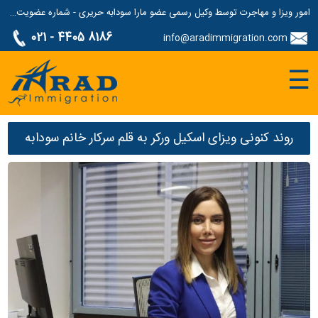
امور ویزا و مهاجرت توسط وکیل رسمی عضو مارا سودابه حریری - شماره عضویت مارا: 1687507
021 - 4405 8186
info@aradimmigration.com
☰
روند کنونی ویزای اسکیل ورکر به قلم سرکار خانم سودابه
حریری وکیل رسمی مهاجرت استرالیا