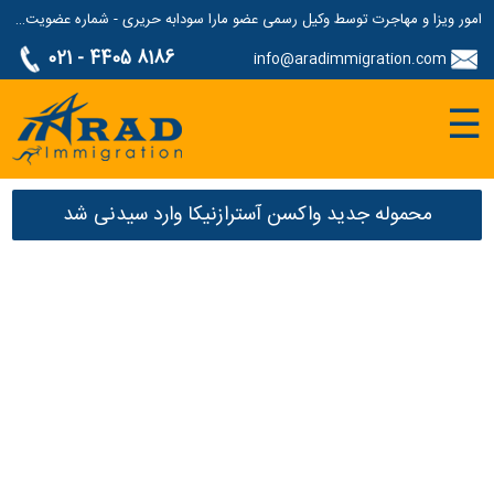
امور ویزا و مهاجرت توسط وکیل رسمی عضو مارا سودابه حریری - شماره عضویت مارا: 1687507
021 - 4405 8186
info@aradimmigration.com
☰
محموله جدید واکسن آسترازنیکا وارد سیدنی شد