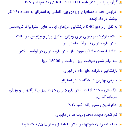
گزارش رسمی دعوتنامه SKILLSELECT, راند سپتامبر ۲۰۲۰
افزایش تعداد مسافران ورودی بین المللی به استرالیا به تعداد ۲۹۰ نفر
بیشتر در ماه آینده
به نقل از رادیو SBC بازگشایی مرزهای ایالت های استرالیا تا کریسمس
اعلام ظرفیت مهاجرتی برای ویزای اسکیل ورکر و بیزنیس در ایالت
استرالیای جنوبی تا اواخر ماه نوامبر
انتشار لیست مشاغل مورد نیاز استرالیای جنوبی در اواسط اکتبر
سه برابر شدن ظرفیت ویزای تلنت و 15000 ویزا
بازگشایی دفترvfs global در تهران
معرفی بهترین دانشگاه ها در استرالیا
بازگشایی مجدد ایالت استرالیای جنوبی جهت ویزای کارآفرینی و ویزای
سرمایه گذاری
اعام نتایج رسمی راند اکتبر ۲۰۲۰
کم شدن مجدد محدودیت ها در ملبورن
مقاله شماره 3- شرکتها در استرالیا باید زیر نظر ASIC ثبت شوند