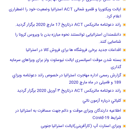
ایالت ویکتوریا و قلمرو شمالی ACT استرالیا وضعیت خود را اضطراری
اعلام کرد.
راند دعوتنامه ماتریکس ACT درتاریخ 17 مارچ 2020 برگزار گردید.
دانشمندان استرالیایی توانستند نحوه مبارزه بدن با ویروس کرونا را
شناسایی کنند.
اقدامات جدید برخی فروشگاه ها برای فروش کالا در استرالیا
بسته شدن موقت اسپانسری ایالت نیوساوت ولز برای ویزاهای سرمایه
گذاری
گزارش رسمی اداره مهاجرت استرالیا در خصوص راند دعوتنامه ويزاي
189 و فامیلی در ماه مارچ 2020
راند دعوتنامه ماتریکس ACT درتاریخ ٣ آوریل 2020 برگزار گرديد
كلياتي درباره آزمون ناتي
اطلاعیه دارندگان ویزای موقت و دائم جهت مسافرت به استرالیا در
شرایط Covid-19
ویزای استارت آپ (کارآفرینی)ایالت استرالیا جنوبی