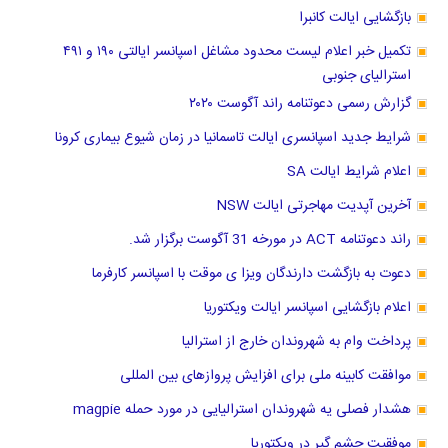
بازگشایی ایالت کانبرا
تکمیل خبر اعلام لیست محدود مشاغل اسپانسر ایالتی ۱۹۰ و ۴۹۱
استرالیای جنوبی
گزارش رسمی دعوتنامه راند آگوست ۲۰۲۰
شرایط جدید اسپانسری ایالت تاسمانیا در زمان شیوع بیماری کرونا
اعلام شرایط ایالت SA
آخرین آپدیت مهاجرتی ایالت NSW
راند دعوتنامه ACT در مورخه 31 آگوست برگزار شد.
دعوت به بازگشت دارندگان ویزا ی موقت با اسپانسر کارفرما
اعلام بازگشایی اسپانسر ایالت ویکتوریا
پرداخت وام به شهروندان خارج از استرالیا
موافقت کابینه ملی برای افزایش پروازهای بین المللی
هشدار فصلی یه شهروندان استرالیایی در مورد حمله magpie
موفقیت چشم گیر در ویکتوریا