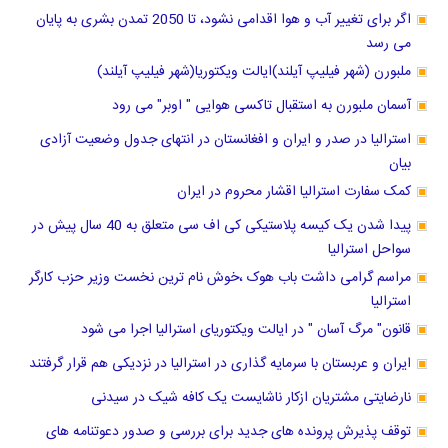
اگر برای تغییر آب و هوا اقدامی نشود، تا 2050 تمدن بشری به پایان
می رسد
ملبورن (شهر فیلیپ آیلند)ایالت ویکتوریا(شهر فیلیپ آیلند)
آسمان ملبورن به استقبال تاکسی هوایی " اوبر" می رود
استرالیا در صدر و ایران و افغانستان در انتهای جدول وضعیت آزادی
بیان
کمک سفارت استرالیا اقشار محروم در ایران
پیدا شدن یک کیسه پلاستیکی کی اف سی متعلق به 40 سال پیش در
سواحل استرالیا
مراسم گرامی داشت باب هوک ،خوش نام ترین نخست وزیر حزب کارگر
استرالیا
قانون" مرگ آسان " در ایالت ویکتوریای استرالیا اجرا می شود
ایران و عربستان با سرمایه گذاری در استرالیا در نزدیکی هم قرار گرفتند
نارضایتی مشتریان ازکار ناشایست یک کافه شیک در سیدنی
توقف پذیرش پرونده های جدید برای بررسی و صدور دعوتنامه های