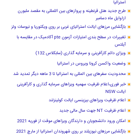
استرالیا
طرح جدید هتل قرنطینه و پروازهای بین اللمللی به مقصد ملبورن
ازاوایل ماه دسامبر
بازگشایی مرزهای ایالت استرالیای غربی بر روی ویکتوریا و نیوسات ولز
تغییرات در سطح بندی امتیازات آزمون pte آکادمیک در مقایسه با
آیلتس
ویزای دائم کارآفرینی و سرمایه گذاری (سابکلاس 132)
وضعیت واکسن کرونا ویروس در استرالیا
محدودیت سفرهای بین المللی به استرالیا تا 3 ماهه دیگر تمدید شد
خبر فوری،اعلام ظرفیت سهمیه ویزاهای سرمایه گذاری و کارآفرینی
ایالت NSW
اعلام ظرفیت ویزاهای بیزینسی ایالت کوئینزلند
اعلام ظرفیت NT جهت سال مالی جدید
امکان ورود دانشجویان و دارندگان ویزاهای موقت از فوریه 2021
بازگشایی مرزهای نیوزیلند بر روی شهروندان استرالیا از مارچ 2021