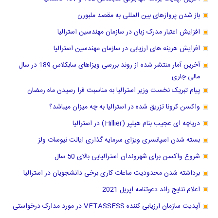
باز شدن پروازهای بین المللی به مقصد ملبورن
افزایش اعتبار مدرک زبان در سازمان مهندسین استرالیا
افزایش هزینه های ارزیابی در سازمان مهندسین استرالیا
آخرین آمار منتشر شده از روند بررسی ویزاهای سابکلاس 189 در سال
مالی جاری
پیام تبریک نخست وزیر استرالیا به مناسبت فرا رسیدن ماه رمضان
واکسن کرونا تزریق شده در استرالیا به چه میزان میباشد؟
دریاچه ا‌ی عجیب بنام هیلیِر (Hillier) در استرالیا
بسته شدن اسپانسری ویزای سرمایه گذاری ایالت نیوسات ولز
شروع واکسن برای شهروندان استرالیایی بالای 50 سال
برداشته شدن محدودیت ساعات کاری برخی دانشجویان در استرالیا
اعلام نتایج راند دعوتنامه اپریل 2021
آپدیت سازمان ارزیابی کننده VETASSESS در مورد مدارک درخواستی