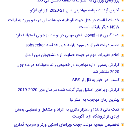
پروازهای ورودی به استرالیا به نصف کاهش می یابد
آخرین آپدیت برنامه مهاجرتی سال 21-2020 از زبان انزکو
خدمات اقامت در هتل جهت قرنطینه دو هفته ای در بدو ورود به ایالت
NSW دیگر رایگان نیست
همه گیری Covid -19 نقش مهمی در برنامه مهاجرتی استرالیا دارد
تصیم دولت فدرال در مورد یارانه های هدفمند jobseeker
اعلام تغییرات مهم در جهت حمایت از دانشجویان بین الملل
گزارش رسمی اداره مهاجرت در خصوص راند دعوتنامه در ماه جون
2020 منتشر شد.
گشتی در اخبار به نقل از SBS
گزارش ویزاهای اسکیل ورکر گرنت شده در سال مای 2020-2019
بهترین زمان مهاجرت به استرالیا
کمک مالی 1500و 5هزار دلاری به افراد و مشاغل و تعطیلی بخش
زیادی از فروشگاه از 5 آگوست
تخصیص سهمیه موقت جهت ویزاهای اسکیل ورکر و سرمایه گذاری