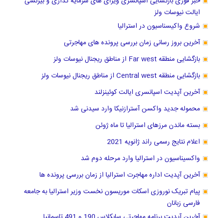
خبر فوری بازگشایی اسپانسری ویزای های سرمایه گذاری و بیزنسی
ایالت نیوسات ولز
شروع واکیسناسیون در استرالیا
آخرین بروز رسانی زمان بررسی پرونده های مهاجرتی
بازگشایی منطقه Far west از مناطق ریجنال نیوسات ولز
بازگشایی منطقه Central west از مناطق ریجنال نیوسات ولز
آخرین آپدیت اسپانسری ایالت کوئینزلند
محموله جدید واکسن آسترازنیکا وارد سیدنی شد
بسته ماندن مرزهای استرالیا تا ماه ژوئن
اعلام نتایج رسمی راند ژانویه 2021
واکسیناسیون در استرالیا وارد مرحله دوم شد
آخرین آپدیت اداره مهاجرت استرالیا از زمان بررسی پرونده ها
پیام تبریک نوروزی اسکات موریسون نخست وزیر استرالیا به جامعه
فارسی زبانان
آخرین آپدیت برنامه مهاجرتی سابکلاس 190 و 491 تاسمانیا