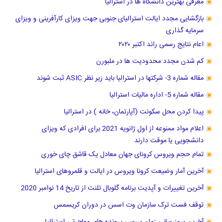
معرفی بهترین دانشگاه ها در استرالیا
بازگشایی مجدد ایالت استرالیای جنوبی جهت ویزای کارآفرینی و ویزای
سرمایه گذاری
اعام نتایج رسمی راند اکتبر ۲۰۲۰
کم شدن مجدد محدودیت ها در ملبورن
مقاله شماره 3- شرکتها در استرالیا باید زیر نظر ASIC ثبت شوند
مقاله شماره 5- اداره مالیات استرالیا
پیدا کردن محل سکونت (آپارتمان، خانه ) در استرالیا
اعلام مواد ممنوعه از اول ژانویه 2021 برای افرادی که ویزای
دانشجویی یا موقت دارند
تمام حجم ویروس کرونای جهان معادل یک قاشق چای خوری
آخرین آمار وضیعت کرونا ویروس در ایالت و قلمروهای استرالیا
آخرین تغییرات و آپدیت برنامه گلوبال تلنت از تاریخ 14 نوامبر 2020
توقف فست ترک سازمان وت اسس در دوران کریسمس