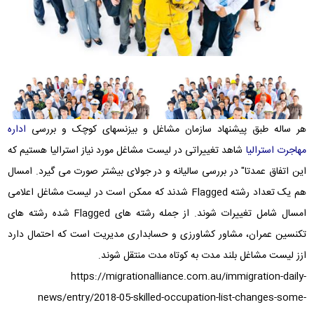
هر ساله طبق پیشنهاد سازمان مشاغل و بیزنسهای کوچک و بررسی
اداره
مهاجرت استرالیا
شاهد تغییراتی در لیست مشاغل مورد نیاز استرالیا هستیم که
این اتفاق عمدتا" در بررسی سالیانه و در جولای بیشتر صورت می گیرد. امسال
هم یک تعداد رشته
Flagged
شدند که ممکن است در لیست مشاغل اعلامی
Skill Worker List Changes
امسال شامل تغییرات شوند. از جمله رشته های
Flagged
شده رشته های
تکنسین عمران، مشاور کشاورزی و حسابداری مدیریت است که احتمال دارد
ازز لیست مشاغل بلند مدت به کوتاه مدت منتقل شوند.
https://migrationalliance.com.au/immigration-daily-
news/entry/2018-05-skilled-occupation-list-changes-some-