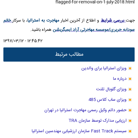
flagged-for-removal-on-1-july-2018.html
جهت
بررسی شرایط
و اطلاع از آخرین اخبار
مهاجرت به استرالیا
، با سرکار
خانم
سودابه حریری/موسسه مهاجرتی آراد ایمیگریشن
همراه باشید.
1397/03/12 - 12:45:42
مطالب مرتبط
ویزای استرالیا برای والدین
درباره ما
ویزای گلوبال تلنت
ویزای ساب کلاس 485
حضور دائم وکیل رسمی مهاجرت استرالیا در تهران
ارزیابی مدارک توسط سازمان TRA
سیستم Fast Track سازمان ارزشیابی مهندسین استرالیا