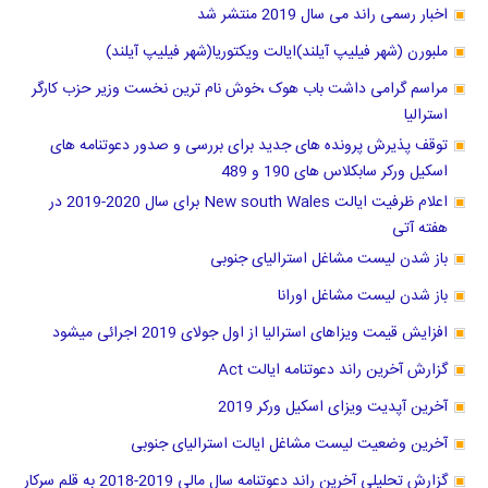
اخبار رسمی راند می سال 2019 منتشر شد
ملبورن (شهر فیلیپ آیلند)ایالت ویکتوریا(شهر فیلیپ آیلند)
مراسم گرامی داشت باب هوک ،خوش نام ترین نخست وزیر حزب کارگر
استرالیا
توقف پذیرش پرونده های جدید برای بررسی و صدور دعوتنامه های
اسکیل ورکر سابکلاس های 190 و 489
اعلام ظرفیت ایالت New south Wales برای سال 2020-2019 در
هفته آتی
باز شدن لیست مشاغل استرالیای جنوبی
باز شدن لیست مشاغل اورانا
افزایش قیمت ویزاهای استرالیا از اول جولای 2019 اجرائی میشود
گزارش آخرین راند دعوتنامه ایالت Act
آخرین آپدیت ویزای اسکیل ورکر 2019
آخرین وضعیت لیست مشاغل ایالت استرالیای جنوبی
گزارش تحلیلی آخرین راند دعوتنامه سال مالی 2019-2018 به قلم سرکار