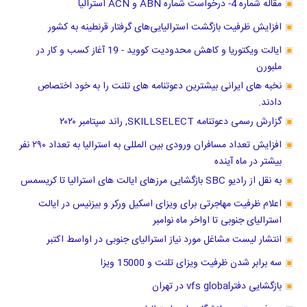
مقاله شماره 4- درخواست شماره ABN و ACN استرالیا
افزایش ظرفیت بازگشت استرالیایی‌های گرفتار قرنطینه به کشور
ایالت ویکتوریا و کاهش محدودیت کووید - 19 آغاز کسب و کار در
ملبورن
نخبه های ایرانی بیشترین دعوتنامه های تلنت را به خود اختصاص
دادند.
گزارش رسمی دعوتنامه SKILLSELECT, راند سپتامبر ۲۰۲۰
افزایش تعداد مسافران ورودی بین المللی به استرالیا به تعداد ۲۹۰ نفر
بیشتر در ماه آینده
به نقل از رادیو SBC بازگشایی مرزهای ایالت های استرالیا تا کریسمس
اعلام ظرفیت مهاجرتی برای ویزای اسکیل ورکر و بیزنیس در ایالت
استرالیای جنوبی تا اواخر ماه نوامبر
انتشار لیست مشاغل مورد نیاز استرالیای جنوبی در اواسط اکتبر
سه برابر شدن ظرفیت ویزای تلنت و 15000 ویزا
بازگشایی دفترvfs global در تهران