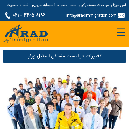
امور ویزا و مهاجرت توسط وکیل رسمی عضو مارا سودابه حریری - شماره عضویت مارا: 1687507
021 - 4405 8186
info@aradimmigration.com
☰
تغییرات در لیست مشاغل اسکیل ورکر