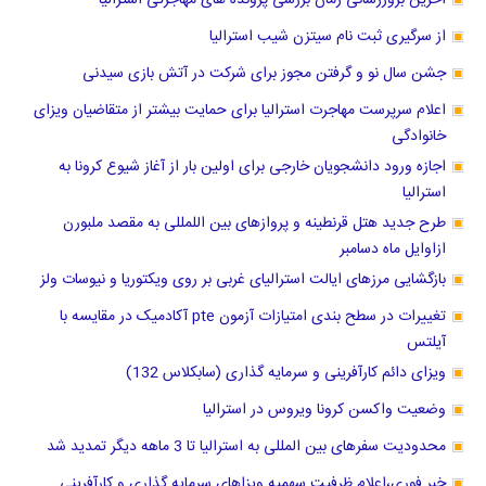
آخرین بروزرسانی زمان بررسی پرونده های مهاجرتی استرالیا
از سرگیری ثبت نام سیتزن شیب استرالیا
جشن سال نو و ‌گرفتن مجوز برای شرکت در آتش بازی سیدنی
اعلام سرپرست مهاجرت استرالیا برای حمایت بیشتر از متقاضیان ویزای
خانوادگی
اجازه ورود دانشجویان خارجی برای اولین بار از آغاز شیوع کرونا به
استرالیا
طرح جدید هتل قرنطینه و پروازهای بین اللمللی به مقصد ملبورن
ازاوایل ماه دسامبر
بازگشایی مرزهای ایالت استرالیای غربی بر روی ویکتوریا و نیوسات ولز
تغییرات در سطح بندی امتیازات آزمون pte آکادمیک در مقایسه با
آیلتس
ویزای دائم کارآفرینی و سرمایه گذاری (سابکلاس 132)
وضعیت واکسن کرونا ویروس در استرالیا
محدودیت سفرهای بین المللی به استرالیا تا 3 ماهه دیگر تمدید شد
خبر فوری،اعلام ظرفیت سهمیه ویزاهای سرمایه گذاری و کارآفرینی