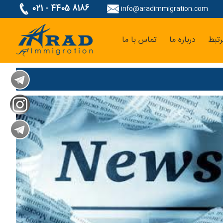
021 - 4405 8186
info@aradimmigration.com
تبط
درباره ما
تماس با ما