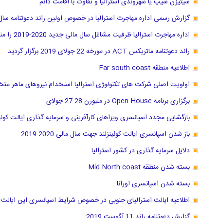
سیتیزن شیپ یا شهروندی استرالیا و تفاوت با اقامت دائم
گزارش رسمی اداره مهاجرت استرالیا در خصوص اولین راند دعوتنامه سال ما
اداره مهاجرت استرالیا ظرفیت مشاغل سال مالی جدید 2020-2019 را منتشر کرد
راند دعوتنامه ماتریکس ACT در مورخه 22 جولای 2019 برگزار گردید
اطلاعیه منطقه Far south coast
اولویت اصلی شرکت های تکنولوژی استرالیا استخدام نیروهای ماهر مت
برگزاری برنامه Open House در ملبورن 28-27 جولای
بازگشایی مجدد اسپانسری ویزاهای کارآفرینی و سرمایه گذاری ایالت کوئین
باز شدن اسپانسری ایالت کوئینزلند جهت سال مالی 2020-2019
دلایل سرمایه گذاری در کشور استرالیا
بسته شدن منطقه Mid North coast
بسته شدن اسپانسری اورانا
اطلاعیه ایالت استرالیای جنوبی در خصوص شرایط اسپانسری این ایالت
گزارش دعوتنامه راند 11 آگوست 2019