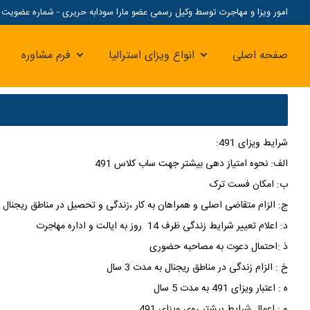
امور ویزا و مهاجرت توسط وکیل رسمی عضو مارا سودابه حریری - شماره عضویت مارا: 07
صفحه اصلی
انواع ویزای استرالیا
فرم مشاوره
شرایط ویزای 491
:
الف: نحوه امتیاز دهی بیشتر جهت ساب کلاس 491
ب: امکان فست ترک
ج: الزام متقاضی اصلی و همراهان به کار ،زندگی و تحصیل در مناطق ریجنال به م
د: اعلام تعییر شرایط زندگی ظرف 14 روز به ایالت و اداره مهاجرت
ذ :احتمال دعوت به مصاحبه حضوری
خ : الزام زندگی در مناطق ریجنال به مدت 3 سال
ه : اعتبار ویزای 491 به مدت 5 سال
و : اعمال شرایط بیشتر روی ویزای 491