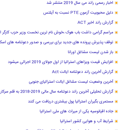
اخبار رسمی راند می سال 2019 منتشر شد
دلیل محبوبیت آزمون PTE نسبت به آیلتس
گزارش راند اخیر ACT
مراسم گرامی داشت باب هوک ،خوش نام ترین نخست وزیر حزب کارگر است
توقف پذیرش پرونده های جدید برای بررسی و صدور دعوتنامه های اسکیل ورکر 
باز شدن لیست مشاغل اورانا
افزایش قیمت ویزاهای استرالیا از اول جولای 2019 اجرائی میشود
گزارش آخرین راند دعوتنامه ایالت Act
آخرین وضعیت لیست مشاغل ایالت استرالیای جنوبی
گزارش تحلیلی آخرین راند دعوتنامه سال مالی 2019-2018 به قلم سرکار خانم حریری وکیل عضو مارا
مستمری بگیران استرالیا پول بیشتری دریافت می کنند
جاده اقیانوسیه یکی از میراث های ملی استرالیا
شرایط آب و هوایی کشور استرالیا