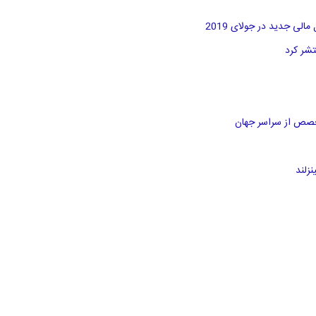
لی جدید در جولای 2019
خصص از سراسر جهان
زلند