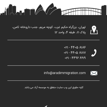
تهران، بزرگراه حکیم غرب، کوچه مریم، جنب داروخانه ثامن،
پلاک 7، طبقه 4، واحد 12
021 - 4405 8186
021 - 4405 8187
021 - 4496 6619
info@aradimmigration.com
کلیه حقوق این وب سایت متعلق به موسسه آراد می باشد.