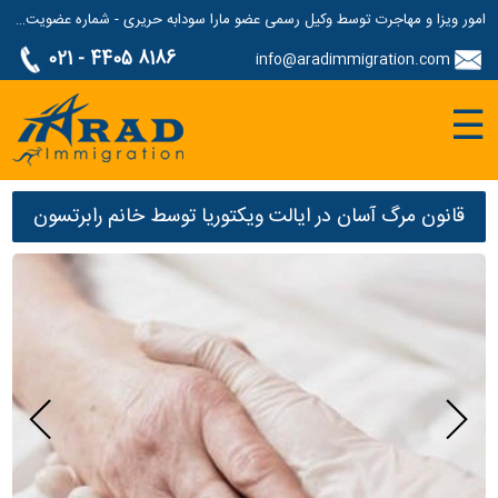
امور ویزا و مهاجرت توسط وکیل رسمی عضو مارا سودابه حریری - شماره عضویت مارا: 1687507
021 - 4405 8186
info@aradimmigration.com
☰
قانون مرگ آسان در ایالت ویکتوریا توسط خانم رابرتسون