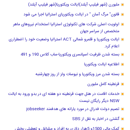
ملبورن (شهر فیلیپ آیلند)ایالت ویکتوریا(شهر فیلیپ آیلند)
قانون" مرگ آسان " در ایالت ویکتوریای استرالیا اجرا می شود
اولویت اصلی شرکت های تکنولوژی استرالیا استخدام نیروهای ماهر
متخصص از سراسر جهان
ایالت ویکتوریا و قلمرو شمالی ACT استرالیا وضعیت خود را اضطراری
اعلام کرد.
بسته شدن ظرفیت اسپانسری ویکتوریا-ساب کلاس 190 و 491
اطلاعیه ایالت ویکتوریا
بسته شدن مرز ویکتوریا و نیوسات ولز از روز چهارشنبه
قرنطینه کامل ملبورن
خدمات اقامت در هتل جهت قرنطینه دو هفته ای در بدو ورود به ایالت
NSW دیگر رایگان نیست
تصیم دولت فدرال در مورد یارانه های هدفمند jobseeker
گشتی در اخبار به نقل از SBS
کمک مالی 1500و 5هزار دلاری به افراد و مشاغل و تعطیلی بخش